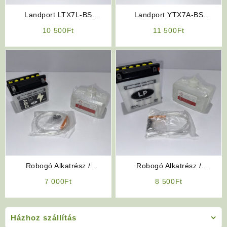
Landport LTX7L-BS
Landport YTX7A-BS
Akkumulátor 12V 6Ah
Akkumulátor 12V 6Ah
10 500
Ft
11 500
Ft
Robogó Alkatrész /
Robogó Alkatrész /
Kiegészítő: Landport LB4L-B
Kiegészítő: Landport YB5L-B
7 000
Ft
8 500
Ft
Akkumulátor 12V 4Ah
Akkumulátor 12V 5Ah
Házhoz szállítás