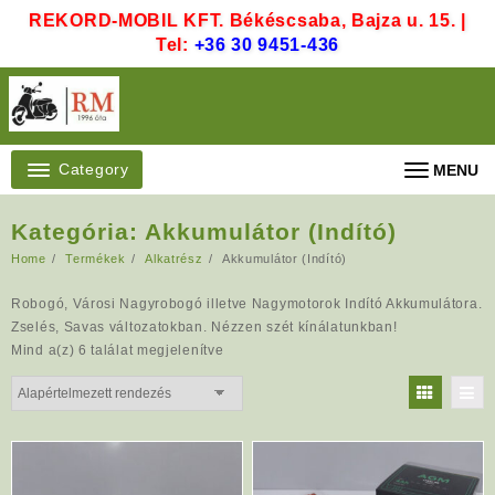
Skip
REKORD-MOBIL KFT. Békéscsaba, Bajza u. 15. |
to
Tel:
+36 30 9451-436
content
Category
MENU
Kategória:
Akkumulátor (Indító)
Home
Termékek
Alkatrész
Akkumulátor (Indító)
Robogó, Városi Nagyrobogó illetve Nagymotorok Indító Akkumulátora.
Zselés, Savas változatokban. Nézzen szét kínálatunkban!
Mind a(z) 6 találat megjelenítve