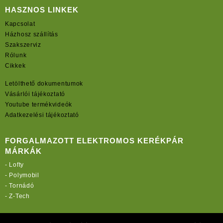
HASZNOS LINKEK
Kapcsolat
Házhosz szállítás
Szakszerviz
Rólunk
Cikkek
Letölthető dokumentumok
Vásárlói tájékoztató
Youtube termékvideók
Adatkezelési tájékoztató
FORGALMAZOTT ELEKTROMOS KERÉKPÁR
MÁRKÁK
-
Lofty
-
Polymobil
-
Tornádó
-
Z-Tech
TOVÁBBI OLDALAINK: