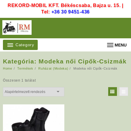
Skip
REKORD-MOBIL KFT. Békéscsaba, Bajza u. 15. |
to
Tel:
+36 30 9451-436
content
Category
MENU
Kategória:
Modeka női Cipők-Csizmák
Home
Termékek
Ruházat (Modeka)
Modeka női Cipők-Csizmák
Összesen 1 találat