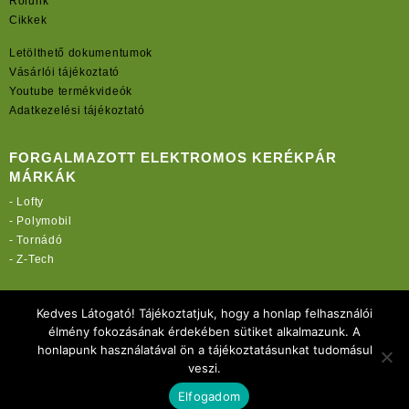
Rólunk
Cikkek
Letölthető dokumentumok
Vásárlói tájékoztató
Youtube termékvideók
Adatkezelési tájékoztató
FORGALMAZOTT ELEKTROMOS KERÉKPÁR
MÁRKÁK
-
Lofty
-
Polymobil
-
Tornádó
-
Z-Tech
TOVÁBBI OLDALAINK:
Kedves Látogató! Tájékoztatjuk, hogy a honlap felhasználói
rekordmobil.hu
élmény fokozásának érdekében sütiket alkalmazunk. A
rekordmotor.hu
honlapunk használatával ön a tájékoztatásunkat tudomásul
elektromos-kerekparbolt.hu
veszi.
Elfogadom
Copyright 2021 Rekord-Mobil Kft.