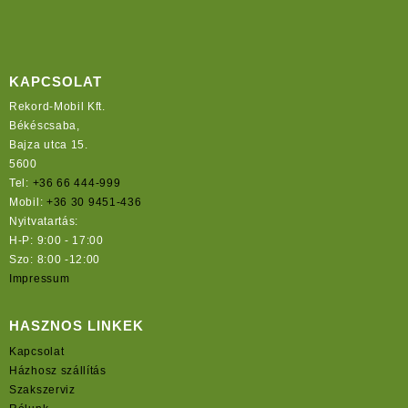
KAPCSOLAT
Rekord-Mobil Kft.
Békéscsaba,
Bajza utca 15.
5600
Tel:
+36 66 444-999
Mobil:
+36 30 9451-436
Nyitvatartás:
H-P: 9:00 - 17:00
Szo: 8:00 -12:00
Impressum
HASZNOS LINKEK
Kapcsolat
Házhosz szállítás
Szakszerviz