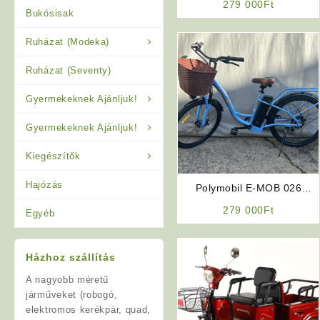
279 000
Ft
Bukósisak
Ruházat (Modeka)
Ruházat (Seventy)
Gyermekeknek Ajánljuk!
Gyermekeknek Ajánljuk!
Kiegészítők
Hajózás
Polymobil E-MOB 026
Elektromos Kerékpár (Kék)
279 000
Ft
Egyéb
Házhoz szállítás
A nagyobb méretű
járműveket (robogó,
elektromos kerékpár, quad,