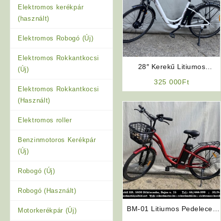
Elektromos kerékpár
(használt)
Elektromos Robogó (Új)
Elektromos Rokkantkocsi
28″ Kerekű Litiumos
(Új)
Elektromos Kerékpár
325 000
Ft
Elektromos Rokkantkocsi
(Használt)
Elektromos roller
Benzinmotoros Kerékpár
(Új)
Robogó (Új)
Robogó (Használt)
BM-01 Litiumos Pedeleces
Motorkerékpár (Új)
Elektromos Kerékpár (Piros)