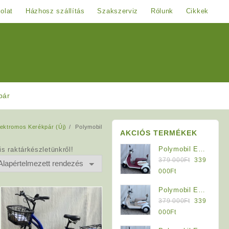
olat
Házhosz szállítás
Szakszerviz
Rólunk
Cikkek
pár
lektromos Kerékpár (Új)
Polymobil
AKCIÓS TERMÉKEK
Polymobil E-
s raktárkészletünkről!
Original
MOB 40/A
379 000
Ft
339
price
Elektromos
Current
000
Ft
was:
Háromkerekű
price
Polymobil E-
379
Jármű (Krém-
is:
Original
MOB 40/A
379 000
Ft
339
000Ft.
Bordó)
339
price
Elektromos
Current
000
Ft
000Ft.
was:
Háromkerekű
price