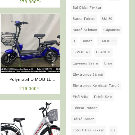
279 000
Ft
(Fekete)
Bal Oldali Fékkar
Barna-Fekete
BM-30
Bordó Színben
Cápaidom
D
Doboz
E-MOB 30
E-MOB 43
E-Roll 11
Egyenes Szárú
Eleje
Elektromos Jármű
Polymobil E-MOB 11
Elektromos Kerékpár
Elektromos Kerékpár Tároló
219 000
Ft
Első Villa
Fehér Szín
Fékkar Párban
Hátsó Doboz
Jobb Oldali Fékkar
Kis