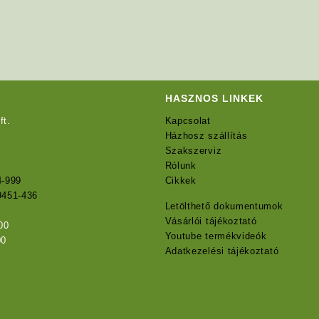
HASZNOS LINKEK
ft.
Kapcsolat
Házhosz szállítás
Szakszerviz
Rólunk
4-999
Cikkek
9451-436
Letölthető dokumentumok
Vásárlói tájékoztató
00
Youtube termékvideók
00
Adatkezelési tájékoztató