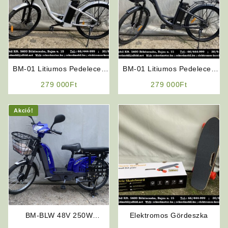
BM-01 Litiumos Pedeleces
BM-01 Litiumos Pedeleces
Elektromos Kerékpár
Elektromos Kerékpár (Grafit
279 000
Ft
279 000
Ft
(Fehér)
Szürke)
Akció!
BM-BLW 48V 250W
Elektromos Gördeszka
Elektromos Kerékpár