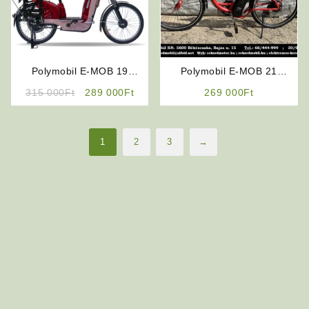
Polymobil E-MOB 19
Polymobil E-MOB 21
Elektromos Kerékpár
Elektromos Kerékpár (Piros)
Original
Current
315 000
Ft
289 000
Ft
269 000
Ft
price
price
was:
is:
315
289
1
2
3
→
000Ft.
000Ft.