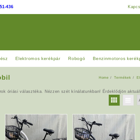
51-436
Kapcs
rész
Elektromos kerékpár
Robogó
Benzinmotoros kerék
bil
Home
Termékek
E
k óriási választéka. Nézzen szét kínálatunkban! Érdeklődjön aktuáli