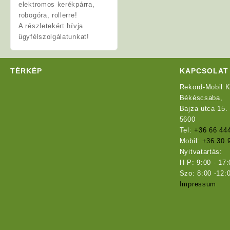
elektromos kerékpárra,
robogóra, rollerre!
A részletekért hívja
ügyfélszolgálatunkat!
TÉRKÉP
KAPCSOLAT
Rekord-Mobil K
Békéscsaba,
Bajza utca 15.
5600
Tel:
+36 66 44
Mobil:
+36 30 
Nyitvatartás:
H-P: 9:00 - 17:
Szo: 8:00 -12:
Impressum