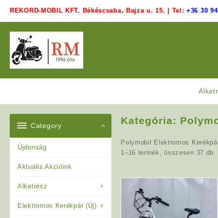
Skip
REKORD-MOBIL KFT. Békéscsaba, Bajza u. 15. | Tel:
+36 30 94
to
content
Alkat
Kategória:
Polymo
Category
Polymobil Elektromos Kerékpáro
Újdonság
1–16 termék, összesen 37 db
Aktuális Akcióink
Alkatrész
Elektromos Kerékpár (Új)