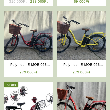
Original
Current
310 000
Ft
299 000
Ft
69 000
Ft
price
price
was:
is:
310
299
000Ft.
000Ft.
Polymobil E-MOB 026
Polymobil E-MOB 026
Elektromos Kerékpár (Piros)
Elektromos Kerékpár
279 000
Ft
279 000
Ft
(Sárga)
Akció!