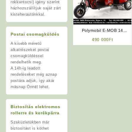
rokkantocsi) igény szerint
házhozszállítjuk saját zárt
kisteherautónkkal.
Polymobil E-MOB 14
Postai csomagküldés
Elektromos Háromkerekű /
490 000
Ft
Teherhordó ELFOGYOTT
A kisebb méretű
alkatrészeket postai
csomagküldéssel
rendelhetik meg.
A 14h-ig leadott
rendeléseket még aznap
postára adjuk, így akár
másnap Önnél lehet.
Biztosítás elektromos
rollerre és kerékpárra
Szaküzletükben már
biztosítást is köthet