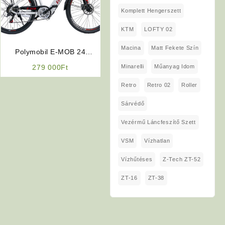
Komplett Hengerszett
KTM
LOFTY 02
Macina
Matt Fekete Szín
Polymobil E-MOB 24
Elektromos Kerékpár (Fehér
Minarelli
Műanyag Idom
279 000
Ft
Színben)
Retro
Retro 02
Roller
Sárvédő
Vezérmű Láncfeszítő Szett
VSM
Vízhatlan
Vízhűtéses
Z-Tech ZT-52
ZT-16
ZT-38