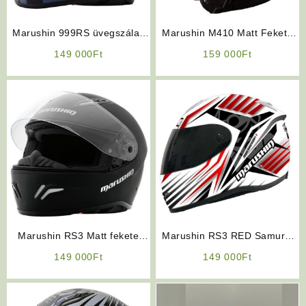
Marushin 999RS üvegszálas
Marushin M410 Matt Fekete
napszemüveges fekete-fehér-
felnyitható bukósisak
149 000
Ft
159 000
Ft
piros bukósisak
Marushin RS3 Matt fekete
Marushin RS3 RED Samurai
bukósisak
üvegszálas bukósisak
149 000
Ft
149 000
Ft