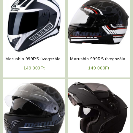
Marushin 999RS üvegszálas
Marushin 999RS üvegszálas
napszemüveges fekete-fehér
napszemüveges fekete-fehér-
149 000
Ft
149 000
Ft
bukósisak
piros bukósisak