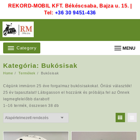
Skip
REKORD-MOBIL KFT. Békéscsaba, Bajza u. 15. |
to
Tel:
+36 30 9451-436
content
Category
MENU
Kategória:
Bukósisak
Home
Termékek
Bukósisak
Cégünk immáron 25 éve forgalmaz bukósisakokat. Óriási választék!
25 év tapasztalat! Látogasson el hozzánk és próbálja fel az Önnek
legmegfelelőbb darabot!
1–16 termék, összesen 38 db