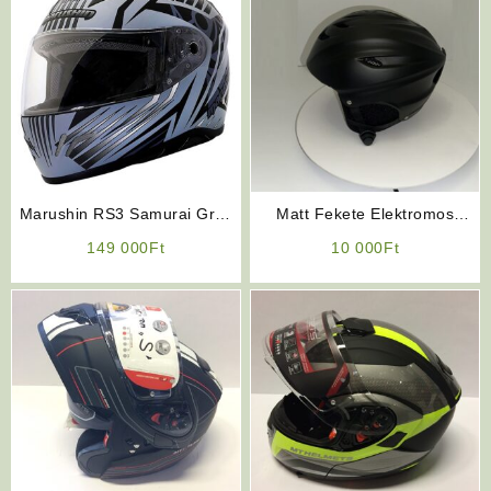
Marushin RS3 Samurai Grey
Matt Fekete Elektromos
üvegszálas bukósisak
Kerékpár Bukósisak
149 000
Ft
10 000
Ft