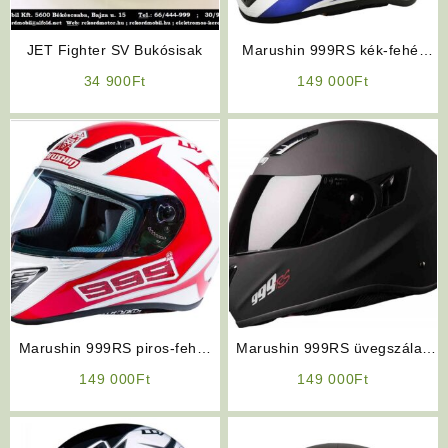
JET Fighter SV Bukósisak
Marushin 999RS kék-fehér
bukósisak
34 900
Ft
149 000
Ft
Marushin 999RS piros-fehér
Marushin 999RS üvegszálas
bukósisak
napszemüveges bukósisak
149 000
Ft
149 000
Ft