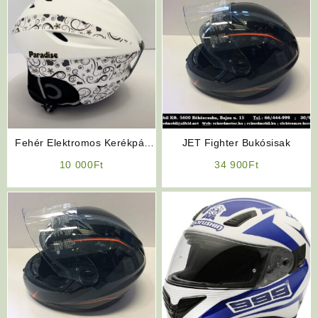
Fehér Elektromos Kerékpár
JET Fighter Bukósisak
Bukósisak
10 000
Ft
34 900
Ft