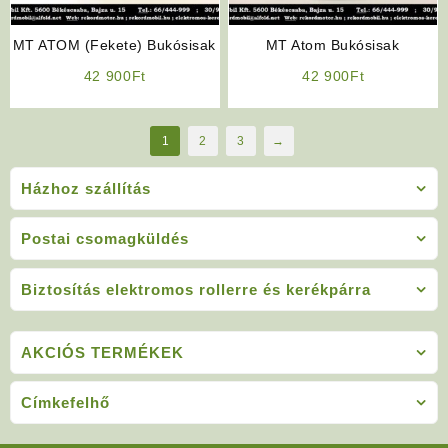
MT ATOM (Fekete) Bukósisak
MT Atom Bukósisak
42 900
Ft
42 900
Ft
1
2
3
→
Házhoz szállítás
Postai csomagküldés
Biztosítás elektromos rollerre és kerékpárra
AKCIÓS TERMÉKEK
Címkefelhő