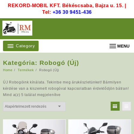
Skip
REKORD-MOBIL KFT. Békéscsaba, Bajza u. 15. |
to
Tel:
+36 30 9451-436
content
Category
MENU
Kategória:
Robogó (Új)
Home
Termékek
Robogó (Új)
ÚJ Robogóink kínálata. Tekintse meg árukészletünket! Bármilyen
kérdése van a kiszemelt robogóval kapcsolatban érdeklődjön bátran!
Mind a(z) 5 találat megjelenítve