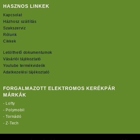
HASZNOS LINKEK
Kapcsolat
Házhosz szállítás
Szakszerviz
Rólunk
Cikkek
Letölthető dokumentumok
Vásárlói tájékoztató
Youtube termékvideók
Adatkezelési tájékoztató
FORGALMAZOTT ELEKTROMOS KERÉKPÁR
MÁRKÁK
-
Lofty
-
Polymobil
-
Tornádó
-
Z-Tech
TOVÁBBI OLDALAINK: