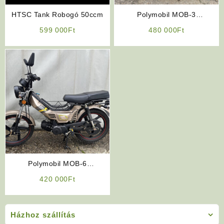
HTSC Tank Robogó 50ccm
Polymobil MOB-3
Segédmotorkerékpár (Piros-
599 000
Ft
480 000
Ft
Fehér Színben)
Polymobil MOB-6
Segédmotorkerékpár
420 000
Ft
Házhoz szállítás