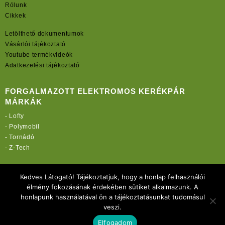
Rólunk
Cikkek
Letölthető dokumentumok
Vásárlói tájékoztató
Youtube termékvideók
Adatkezelési tájékoztató
FORGALMAZOTT ELEKTROMOS KERÉKPÁR
MÁRKÁK
-
Lofty
-
Polymobil
-
Tornádó
-
Z-Tech
TOVÁBBI OLDALAINK:
Kedves Látogató! Tájékoztatjuk, hogy a honlap felhasználói
rekordmobil.hu
élmény fokozásának érdekében sütiket alkalmazunk. A
rekordmotor.hu
honlapunk használatával ön a tájékoztatásunkat tudomásul
elektromos-kerekparbolt.hu
veszi.
Elfogadom