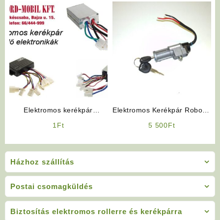
Elektromos kerékpár
Elektromos Kerékpár Robogó
Alkatrész: Vezérlő
Jellegű Gyújtáskapcsoló
1
Ft
5 500
Ft
elektronika (24V 36V 48V)
Házhoz szállítás
Postai csomagküldés
Biztosítás elektromos rollerre és kerékpárra