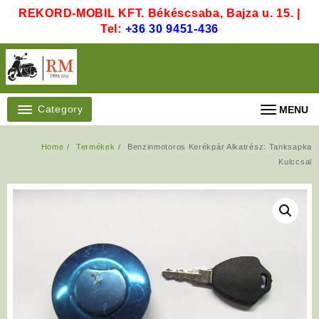
Skip
REKORD-MOBIL KFT. Békéscsaba, Bajza u. 15. |
to
Tel:
+36 30 9451-436
content
Category
MENU
Home
Termékek
Benzinmotoros Kerékpár Alkatrész: Tanksapka
Kulccsal