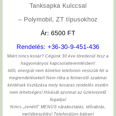
Tanksapka Kulccsal
– Polymobil, ZT típusokhoz
Ár: 6500 FT
Rendelés:
+36-30-9-451-436
Miért nincs kosár?
Cégünk 30 éve töretlenül hisz a
hagyományos kapcsolatteremtésben!
Időt, energiát nem kímélve
telefonon vesszük fel a
megrendeléseket! Nem ritka a felmerülő szakmai
kérdések tisztázása mely kosaras rendelés esetén
nem lehetséges! Hívását azonnal az üzletvezető
fogadja!
Nincs „zenélő” MENÜS várakoztatás, időrablás,
mellébeszélés! Telefonáljon bátran!