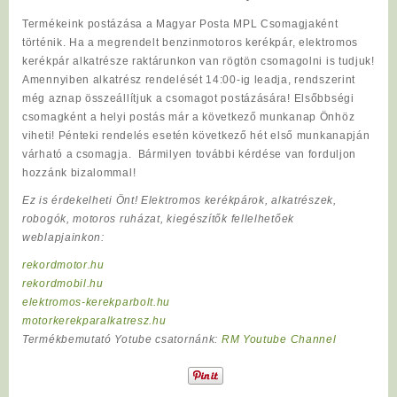
Termékeink postázása a Magyar Posta MPL Csomagjaként
történik. Ha a megrendelt benzinmotoros kerékpár, elektromos
kerékpár alkatrésze raktárunkon van rögtön csomagolni is tudjuk!
Amennyiben alkatrész rendelését 14:00-ig leadja, rendszerint
még aznap összeállítjuk a csomagot postázására! Elsőbbségi
csomagként a helyi postás már a következő munkanap Önhöz
viheti! Pénteki rendelés esetén következő hét első munkanapján
várható a csomagja. Bármilyen további kérdése van forduljon
hozzánk bizalommal!
Ez is érdekelheti Önt! Elektromos kerékpárok, alkatrészek,
robogók, motoros ruházat, kiegészítők fellelhetőek
weblapjainkon:
rekordmotor.hu
rekordmobil.hu
elektromos-kerekparbolt.hu
motorkerekparalkatresz.hu
Termékbemutató Yotube csatornánk:
RM Youtube Channel