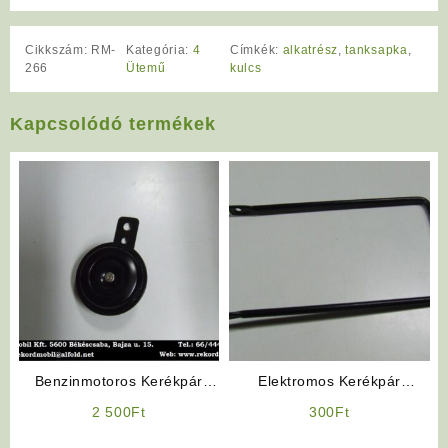
Cikkszám:
RM-
Kategória:
4
Címkék:
alkatrész
,
tanksapka
,
266
Ütemű
kulcs
Kapcsolódó termékek
Benzinmotoros Kerékpár
Elektromos Kerékpár
Kiegészítő: Jelző Kürt
Kosártartó Konzol
2 500
Ft
300
Ft