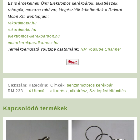
Ez is érdekelheti Önt! Elektromos kerékpárok, alkatrészek,
robogók, motoros ruházat, kiegészítők fellelhetőek a Rekord
Mobil Kft. weblapjain:
rekordmotor.hu
rekordmobil.hu
elektromos-kerekparbolt.hu
motorkerekparalkatresz.hu
Termékbemutató Youtube csatornánk:
RM Youtube Channel
Cikkszám:
Kategória:
Címkék:
benzinmotoros kerékpár
RM-233
4 Ütemű
alkatrész
,
alkatrész
,
Szelepfedéltömítés
Kapcsolódó termékek