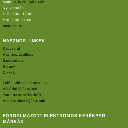
Mobil:
+36 30 9451-436
Nyitvatartás:
H-P: 9:00 - 17:00
Szo: 8:00 -12:00
Impressum
HASZNOS LINKEK
Kapcsolat
Házhosz szállítás
Szakszerviz
Rólunk
Cikkek
Letölthető dokumentumok
Vásárlói tájékoztató
Youtube termékvideók
Adatkezelési tájékoztató
FORGALMAZOTT ELEKTROMOS KERÉKPÁR
MÁRKÁK