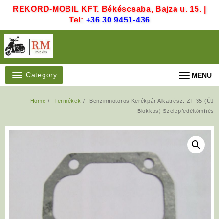
Skip
REKORD-MOBIL KFT. Békéscsaba, Bajza u. 15. |
to
Tel:
+36 30 9451-436
content
Category
MENU
Home
Termékek
Benzinmotoros Kerékpár Alkatrész: ZT-35 (ÚJ
Blokkos) Szelepfedéltömítés