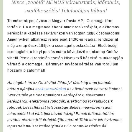
Nincs „zenélő” MENÜS várakoztatás, időrablás,
mellébeszélés! Telefonáljon bátran!
Termékeink postázása a Magyar Posta MPL Csomagjaként
történik. Ha a megrendelt benzinmotoros kerékpár, elektromos
kerékpár alkatrésze raktárunkon van rögtön tudjuk csomagolni!
Amennyiben alkatrész rendelését 14:00-ig leadja, rendszerint
még aznap összeállítjuk a csomagot postázására! Elsőbbségi
csomagként a helyi postás már a következő munkanap Önhöz
viheti! Pénteki rendelés esetén következő hét első munkanapján
várható a csomagja. Bármilyen további kérdése van forduljon
hozzánk bizalommal!
Ha cégünk és az Ön közötti földrajzi távolság nem jelentős
bátran ajánljuk
szakszervizünket
az alkatrészek beszereléshez!
Szervizigényes benzinmotoros kerékpárok, elektromos
kerékpárok, elektromos robogók, elektromos rokkantkocsik,
robogók beszállítását (elsősorban Békés megyében) saját
teherautónkkal vállaljuk háztól-házig! Ennek feltételeiről és
további részleteiről érdeklődjön bátran! Több mint két évtizedes
tapasztalattal szakműhelyünk az Ön rendelkezésére áll!