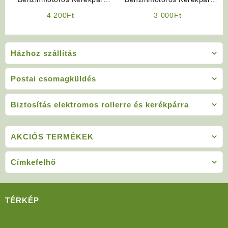
Irányjelző (ZT-35)
Alkatrész: Kuplung Dekni
4 200
Ft
3 000
Ft
Csavar (Króm)
Házhoz szállítás
Postai csomagküldés
Biztosítás elektromos rollerre és kerékpárra
AKCIÓS TERMÉKEK
Címkefelhő
TÉRKÉP