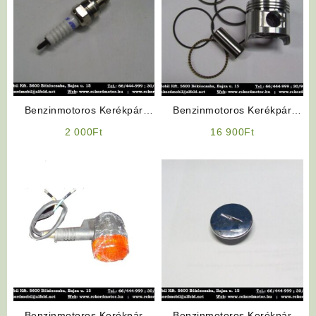
Benzinmotoros Kerékpár
Benzinmotoros Kerékpár
Alkatrész: Gyertya (4T)
Alkatrész: ZT-35 (ÚJ
2 000
Ft
16 900
Ft
Blokkos) Dugó
Benzinmotoros Kerékpár
Benzinmotoros Kerékpár