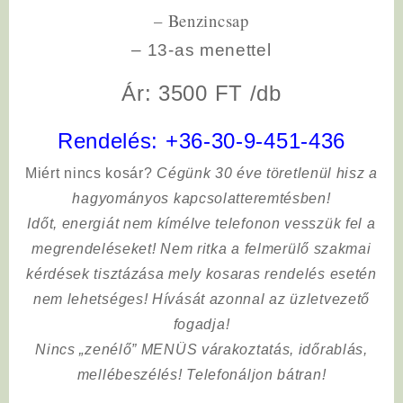
– Benzincsap
– 13-as menettel
Ár: 3500 FT /db
Rendelés:
+36-30-9-451-436
Miért nincs kosár?
Cégünk 30 éve töretlenül hisz a
hagyományos kapcsolatteremtésben!
Időt, energiát nem kímélve
telefonon vesszük fel a
megrendeléseket! Nem ritka a felmerülő szakmai
kérdések tisztázása mely kosaras rendelés esetén
nem lehetséges! Hívását azonnal az üzletvezető
fogadja!
Nincs „zenélő” MENÜS várakoztatás, időrablás,
mellébeszélés! Telefonáljon bátran!