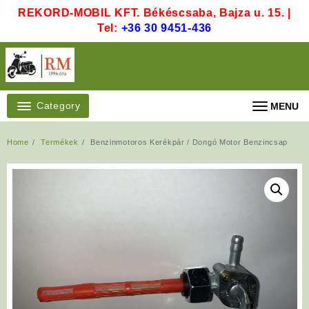
Skip
REKORD-MOBIL KFT. Békéscsaba, Bajza u. 15. |
to
Tel:
+36 30 9451-436
content
Category
MENU
Home
Termékek
Benzinmotoros Kerékpár / Dongó Motor Benzincsap