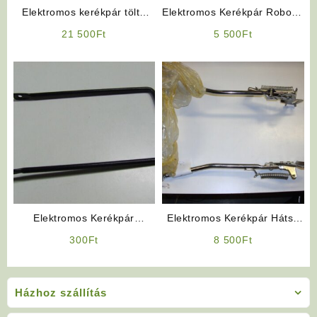
Elektromos kerékpár töltő
Elektromos Kerékpár Robogó
36V 2Ah, Lithium
Jellegű Gyújtáskapcsoló
21 500
Ft
5 500
Ft
Elektromos Kerékpár
Elektromos Kerékpár Hátsó
Kosártartó Konzol
Sztender
300
Ft
8 500
Ft
Házhoz szállítás