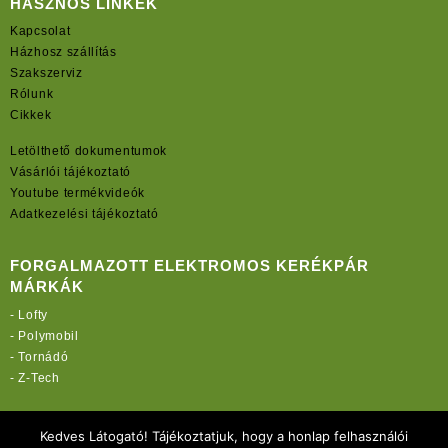
HASZNOS LINKEK
Kapcsolat
Házhosz szállítás
Szakszerviz
Rólunk
Cikkek
Letölthető dokumentumok
Vásárlói tájékoztató
Youtube termékvideók
Adatkezelési tájékoztató
FORGALMAZOTT ELEKTROMOS KERÉKPÁR
MÁRKÁK
-
Lofty
-
Polymobil
-
Tornádó
-
Z-Tech
TOVÁBBI OLDALAINK:
Kedves Látogató! Tájékoztatjuk, hogy a honlap felhasználói
rekordmobil.hu