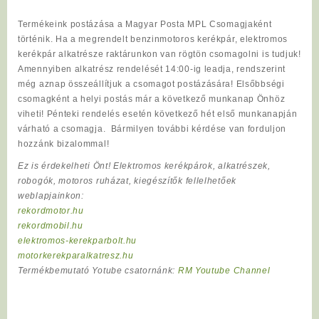
Termékeink postázása a Magyar Posta MPL Csomagjaként
történik. Ha a megrendelt benzinmotoros kerékpár, elektromos
kerékpár alkatrésze raktárunkon van rögtön csomagolni is tudjuk!
Amennyiben alkatrész rendelését 14:00-ig leadja, rendszerint
még aznap összeállítjuk a csomagot postázására! Elsőbbségi
csomagként a helyi postás már a következő munkanap Önhöz
viheti! Pénteki rendelés esetén következő hét első munkanapján
várható a csomagja. Bármilyen további kérdése van forduljon
hozzánk bizalommal!
Ez is érdekelheti Önt! Elektromos kerékpárok, alkatrészek,
robogók, motoros ruházat, kiegészítők fellelhetőek
weblapjainkon:
rekordmotor.hu
rekordmobil.hu
elektromos-kerekparbolt.hu
motorkerekparalkatresz.hu
Termékbemutató Yotube csatornánk:
RM Youtube Channel