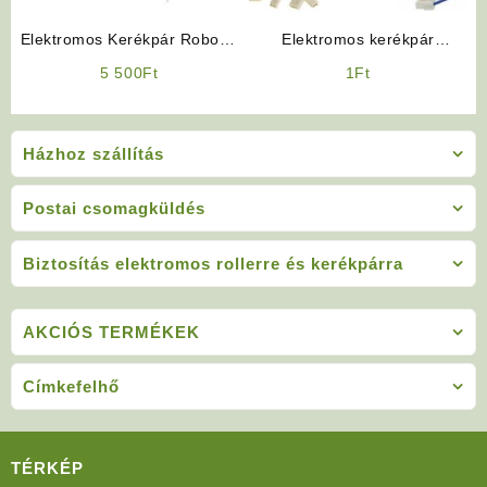
Elektromos Kerékpár Robogó
Elektromos kerékpár
Jellegű Gyújtáskapcsoló
Alkatrész: Vezérlő
5 500
Ft
1
Ft
elektronika (24V 36V 48V)
Házhoz szállítás
Postai csomagküldés
Biztosítás elektromos rollerre és kerékpárra
AKCIÓS TERMÉKEK
Címkefelhő
TÉRKÉP