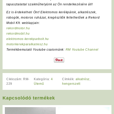
tapasztalattal szakműhelyünk az Ön rendelkezésére áll!
Ez is érdekelheti Önt! Elektromos kerékpárok, alkatrészek,
robogók, motoros ruházat, kiegészítők fellelhetőek a Rekord
Mobil Kft. weblapjain:
rekordmotor.hu
rekordmobil.hu
elektromos-kerekparbolt.hu
motorkerekparalkatresz.hu
Termékbemutató Youtube csatornánk:
RM Youtube Channel
Cikkszám:
RM-
Kategória:
4
Címkék:
alkatrész
,
229
Ütemű
hengerszett
Kapcsolódó termékek