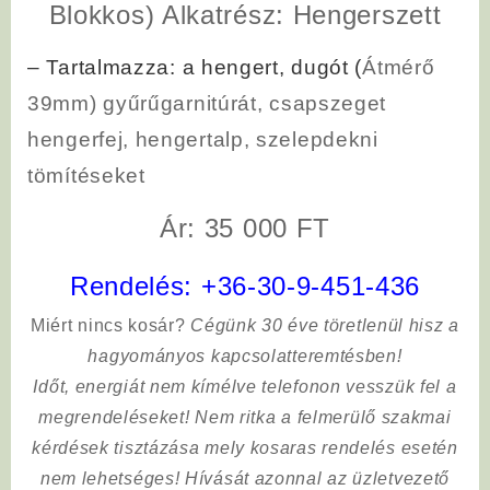
Blokkos) Alkatrész:
Hengerszett
–
Tartalmazza
: a hengert, dugót (
Átmérő
39mm)
gyűrűgarnitúrát, csapszeget
hengerfej, hengertalp, szelepdekni
tömítéseket
Ár: 35 000 FT
Rendelés:
+36-30-9-451-436
Miért nincs kosár?
Cégünk 30 éve töretlenül hisz a
hagyományos kapcsolatteremtésben!
Időt, energiát nem kímélve
telefonon vesszük fel a
megrendeléseket! Nem ritka a felmerülő szakmai
kérdések tisztázása mely kosaras rendelés esetén
nem lehetséges! Hívását azonnal az üzletvezető