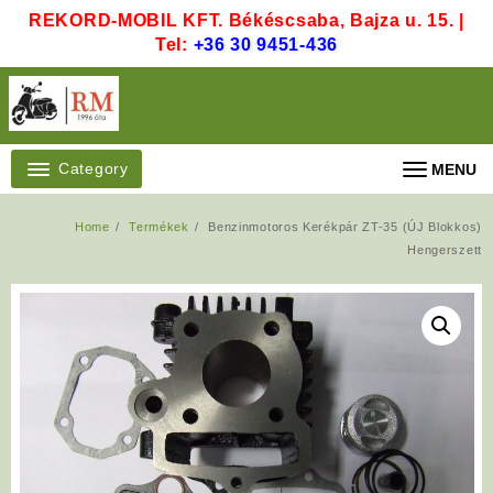
Skip
REKORD-MOBIL KFT. Békéscsaba, Bajza u. 15. |
to
Tel:
+36 30 9451-436
content
Category
MENU
Home
Termékek
Benzinmotoros Kerékpár ZT-35 (ÚJ Blokkos)
Hengerszett