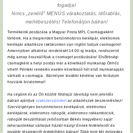
fogadja!
Nincs „zenélő” MENÜS várakoztatás, időrablás,
mellébeszélés! Telefonáljon bátran!
Termékeink postázása a Magyar Posta MPL Csomagjaként
történik. Ha a megrendelt benzinmotoros kerékpár, elektromos
kerékpár alkatrésze raktárunkon van rögtön tudjuk csomagolni!
Amennyiben alkatrész rendelését 14:00-ig leadja, rendszerint
még aznap összeállítjuk a csomagot postázására! Elsőbbségi
csomagként a helyi postás már a következő munkanap Önhöz
viheti! Pénteki rendelés esetén következő hét első munkanapján
várható a csomagja. Bármilyen további kérdése van forduljon
hozzánk bizalommal!
Ha cégünk és az Ön közötti földrajzi távolság nem jelentős
bátran ajánljuk
szakszervizünket
az alkatrészek beszereléshez!
Szervizigényes benzinmotoros kerékpárok, elektromos
kerékpárok, elektromos robogók, elektromos rokkantkocsik,
robogók beszállítását (elsősorban Békés megyében) saját
teherautónkkal vállaljuk háztól-házig! Ennek feltételeiről és
további részleteiről érdeklődjön bátran! Több mint két évtizedes