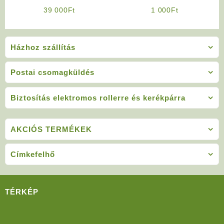
Robogó Alkatrész: 12V 20Ah
Alkatrész: Töltő Ajzat 3
39 000
Ft
1 000
Ft
GRAFFÉN Akkumulátor
pólusú (Számítógép ajzat)
Házhoz szállítás
Postai csomagküldés
Biztosítás elektromos rollerre és kerékpárra
AKCIÓS TERMÉKEK
Címkefelhő
TÉRKÉP