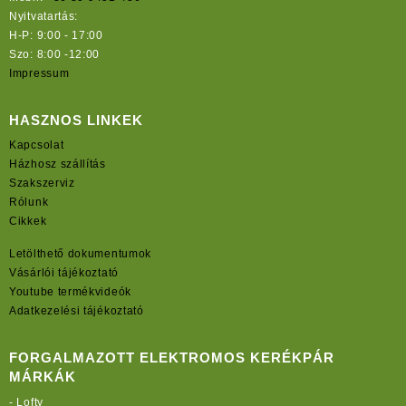
Nyitvatartás:
H-P: 9:00 - 17:00
Szo: 8:00 -12:00
Impressum
HASZNOS LINKEK
Kapcsolat
Házhosz szállítás
Szakszerviz
Rólunk
Cikkek
Letölthető dokumentumok
Vásárlói tájékoztató
Youtube termékvideók
Adatkezelési tájékoztató
FORGALMAZOTT ELEKTROMOS KERÉKPÁR
MÁRKÁK
-
Lofty