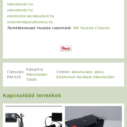
rekordmotor.hu
rekordmobil.hu
elektromos-kerekparbolt.hu
motorkerekparalkatresz.hu
Termékbemutató Youtube csatornánk:
RM Youtube Channel
Kategória:
Cikkszám:
Címkék:
akkumulátor
,
akksi
,
Akkumulátor
RM-028
Elektromos Kerékpár Akkumulátor
Töltők
Kapcsolódó termékek