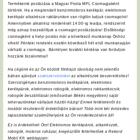
Termékeink postázása a Magyar Posta MPL Csomagjaként
történik. Ha a megrendelt benzinmotoros kerékpár, elektromos
kerékpár alkatrésze raktárunkon van rögtön tudjuk csomagolni!
Amennyiben alkatrész rendelését 14:00-ig leadja, rendszerint
még aznap összeállítjuk a csomagot postázására! Elsőbbségi
csomagként a helyi postás már a következő munkanap Önhöz
viheti! Pénteki rendelés esetén következő hét első munkanapján
várható a csomagja. Bármilyen további kérdése van forduljon
hozzánk bizalommal!
Ha cégünk és az Ön közötti földrajzi távolság nem jelentős
bátran ajánljuk
szakszervizünket
az alkatrészek beszereléshez!
Szervizigényes benzinmotoros kerékpárok, elektromos
kerékpárok, elektromos robogók, elektromos rokkantkocsik,
robogók beszállítását (elsősorban Békés megyében) saját
teherautónkkal vállaljuk háztól-házig! Ennek feltételeiről és
további részleteiről érdeklődjön bátran! Több mint két évtizedes
tapasztalattal szakműhelyünk az Ön rendelkezésére áll!
Ez is érdekelheti Önt! Elektromos kerékpárok, alkatrészek,
robogók, motoros ruházat, kiegészítők fellelhetőek a Rekord
Mobil Kft. weblapjain: