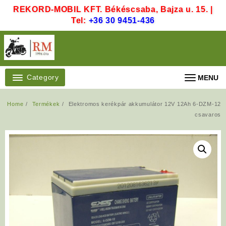
Skip
REKORD-MOBIL KFT. Békéscsaba, Bajza u. 15. |
to
Tel:
+36 30 9451-436
content
Category
MENU
Home
Termékek
Elektromos kerékpár akkumulátor 12V 12Ah 6-DZM-12
csavaros