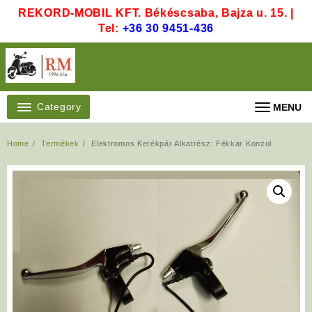
Skip
REKORD-MOBIL KFT. Békéscsaba, Bajza u. 15. |
to
Tel:
+36 30 9451-436
content
Category
MENU
Home
Termékek
Elektromos Kerékpár Alkatrész: Fékkar Konzol