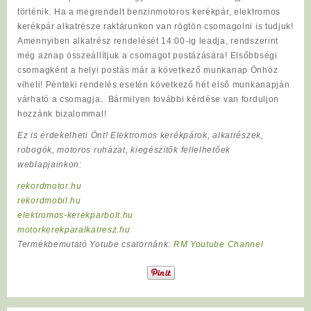
történik. Ha a megrendelt benzinmotoros kerékpár, elektromos
kerékpár alkatrésze raktárunkon van rögtön csomagolni is tudjuk!
Amennyiben alkatrész rendelését 14:00-ig leadja, rendszerint
még aznap összeállítjuk a csomagot postázására! Elsőbbségi
csomagként a helyi postás már a következő munkanap Önhöz
viheti! Pénteki rendelés esetén következő hét első munkanapján
várható a csomagja. Bármilyen további kérdése van forduljon
hozzánk bizalommal!
Ez is érdekelheti Önt! Elektromos kerékpárok, alkatrészek,
robogók, motoros ruházat, kiegészítők fellelhetőek
weblapjainkon:
rekordmotor.hu
rekordmobil.hu
elektromos-kerekparbolt.hu
motorkerekparalkatresz.hu
Termékbemutató Yotube csatornánk:
RM Youtube Channel