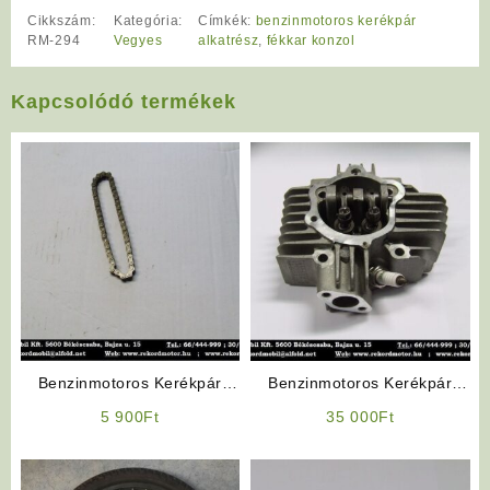
Cikkszám:
Kategória:
Címkék:
benzinmotoros kerékpár
RM-294
Vegyes
alkatrész
,
fékkar konzol
Kapcsolódó termékek
Benzinmotoros Kerékpár
Benzinmotoros Kerékpár
Alkatrész: Önindító Lánc
Alkatrész: Komplett
5 900
Ft
35 000
Ft
Hengerfej (Fix
Himbatengelyes)