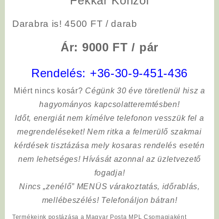
Fékkar Konzol
Darabra is! 4500 FT / darab
Ár: 9000 FT / pár
Rendelés:
+36-30-9-451-436
Miért nincs kosár?
Cégünk 30 éve töretlenül hisz a
hagyományos kapcsolatteremtésben!
Időt, energiát nem kímélve
telefonon vesszük fel a
megrendeléseket! Nem ritka a felmerülő szakmai
kérdések tisztázása mely kosaras rendelés esetén
nem lehetséges! Hívását azonnal az üzletvezető
fogadja!
Nincs „zenélő” MENÜS várakoztatás, időrablás,
mellébeszélés! Telefonáljon bátran!
Termékeink postázása a Magyar Posta MPL Csomagjaként