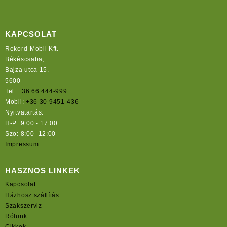
KAPCSOLAT
Rekord-Mobil Kft.
Békéscsaba,
Bajza utca 15.
5600
Tel:
+36 66 444-999
Mobil:
+36 30 9451-436
Nyitvatartás:
H-P: 9:00 - 17:00
Szo: 8:00 -12:00
Impressum
HASZNOS LINKEK
Kapcsolat
Házhosz szállítás
Szakszerviz
Rólunk