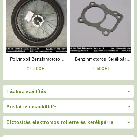
Polymobil Benzinmotoros
Benzinmotoros Kerékpár
Kerékpár Alkatrész: Első
Alkatrész: (4T) Talptömítés
22 500
Ft
2 500
Ft
Kerék
Házhoz szállítás
Postai csomagküldés
Biztosítás elektromos rollerre és kerékpárra