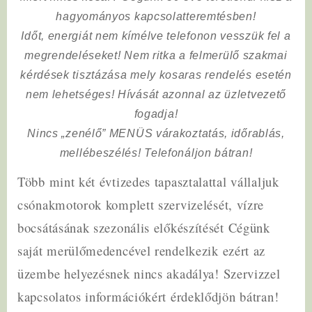
hagyományos kapcsolatteremtésben!
Időt, energiát nem kímélve
telefonon vesszük fel a
megrendeléseket! Nem ritka a felmerülő szakmai
kérdések tisztázása mely kosaras rendelés esetén
nem lehetséges! Hívását azonnal az üzletvezető
fogadja!
Nincs „zenélő” MENÜS várakoztatás, időrablás,
mellébeszélés! Telefonáljon bátran!
Több mint két évtizedes tapasztalattal vállaljuk
csónakmotorok komplett szervizelését, vízre
bocsátásának szezonális előkészítését Cégünk
saját merülőmedencével rendelkezik ezért az
üzembe helyezésnek nincs akadálya! Szervizzel
kapcsolatos információkért érdeklődjön bátran!