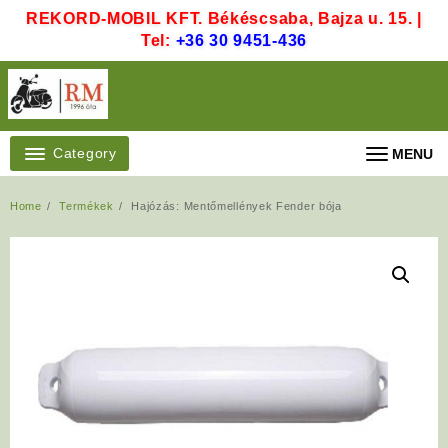
Skip
REKORD-MOBIL KFT. Békéscsaba, Bajza u. 15. |
to
Tel:
+36 30 9451-436
content
Category
MENU
Home
Termékek
Hajózás: Mentőmellények Fender bója