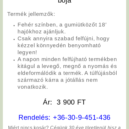
bója
Termék jellemzők:
Fehér színben, a gumiütközőt 18′
hajókhoz ajánljuk.
Csak annyira szabad felfújni, hogy
kézzel könnyedén benyomható
legyen!
A napon minden felfújható termékben
kitágul a levegő, megnő a nyomás és
eldeformálódik a termék. A túlfújásból
származó kárra a jótállás nem
vonatkozik.
Ár: 3 900 FT
Rendelés:
+36-30-9-451-436
Miért nincs kosár?
Cégünk 30 éve töretlenül hisz a