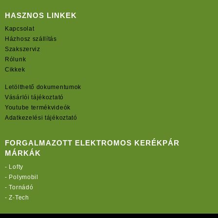
HASZNOS LINKEK
Kapcsolat
Házhosz szállítás
Szakszerviz
Rólunk
Cikkek
Letölthető dokumentumok
Vásárlói tájékoztató
Youtube termékvideók
Adatkezelési tájékoztató
FORGALMAZOTT ELEKTROMOS KERÉKPÁR
MÁRKÁK
-
Lofty
-
Polymobil
-
Tornádó
-
Z-Tech
TOVÁBBI OLDALAINK: