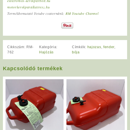
elektromos-kerekparbolt.hu
motorkerekparalkatresz.hu
Termékbemutató Yotube csatornánk:
RM Youtube Channel
Cikkszám:
RM-
Kategória:
Címkék:
hajozas
,
fender
,
762
Hajózás
bója
Kapcsolódó termékek