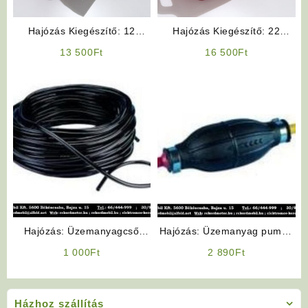
Hajózás Kiegészítő: 12
Hajózás Kiegészítő: 22
Literes Üzemanyagtank
Literes Üzemanyagtank
13 500
Ft
16 500
Ft
(BigJoe)
(BigJoe)
Hajózás: Üzemanyagcső
Hajózás: Üzemanyag pumpa
Külső átmérő 13 mm
„Nagy”
1 000
Ft
2 890
Ft
Házhoz szállítás