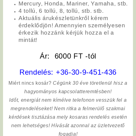
Mercury, Honda, Mariner, Yamaha, stb.
4 tollú, 6 tollú, 8, tollú, stb. stb.
Aktuális árukészletünkről kérem
érdeklődjön! Amennyien személyesen
érkezik hozzánk kérjük hozza el a
mintát!
Ár: 6000 FT -tól
Rendelés:
+36-30-9-451-436
Miért nincs kosár?
Cégünk 30 éve töretlenül hisz a
hagyományos kapcsolatteremtésben!
Időt, energiát nem kímélve
telefonon vesszük fel a
megrendeléseket! Nem ritka a felmerülő szakmai
kérdések tisztázása mely kosaras rendelés esetén
nem lehetséges! Hívását azonnal az üzletvezető
fogadja!