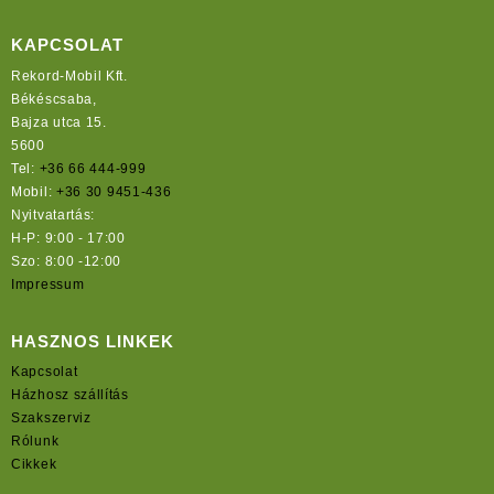
KAPCSOLAT
Rekord-Mobil Kft.
Békéscsaba,
Bajza utca 15.
5600
Tel:
+36 66 444-999
Mobil:
+36 30 9451-436
Nyitvatartás:
H-P: 9:00 - 17:00
Szo: 8:00 -12:00
Impressum
HASZNOS LINKEK
Kapcsolat
Házhosz szállítás
Szakszerviz
Rólunk
Cikkek