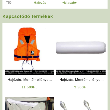
759
Hajózás
vizlapatok
Kapcsolódó termékek
Hajózás: Mentőmellények
Hajózás: Mentőmellények
Különböző méret és súly
Fender bója
11 500
Ft
3 900
Ft
skálában