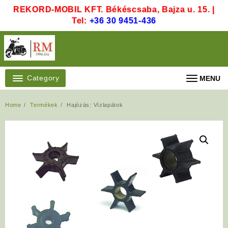
Skip
REKORD-MOBIL KFT. Békéscsaba, Bajza u. 15. |
to
Tel:
+36 30 9451-436
content
Category
MENU
Home
Termékek
Hajózás: Vízlapátok