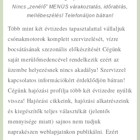
Nincs „zenélő” MENÜS várakoztatás, időrablás,
mellébeszélés! Telefonáljon bátran!
Több mint két évtizedes tapasztalattal vállaljuk
csónakmotorok komplett szervizelését, vízre
bocsátásának szezonális előkészítését Cégünk
saját merülőmedencével rendelkezik ezért az
üzembe helyezésnek nincs akadálya! Szervizzel
kapcsolatos információkért érdeklődjön bátran!
Cégünk hajózási profilja több két évtizedre nyúlik
vissza! Hajózási cikkeink, hajózási alkatrészeink
és kiegészítők teljes választékát (jelentős
mennyisége miatt) sajnos nem tudjuk
naprakészen weblapjainkon publikálni. Ezért