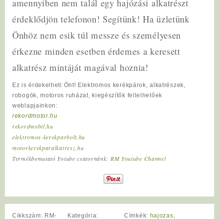
amennyiben nem talál egy hajózási alkatrészt
érdeklődjön telefonon! Segítünk! Ha üzletünk
Önhöz nem esik túl messze és személyesen
érkezne minden esetben érdemes a keresett
alkatrész mintáját magával hoznia!
Ez is érdekelheti Önt! Elektromos kerékpárok, alkatrészek,
robogók, motoros ruházat, kiegészítők fellelhetőek
weblapjainkon:
rekordmotor.hu
rekordmobil.hu
elektromos-kerekparbolt.hu
motorkerekparalkatresz.hu
Termékbemutató Yotube csatornánk:
RM Youtube Channel
Cikkszám:
RM-
Kategória:
Címkék:
hajozas
,