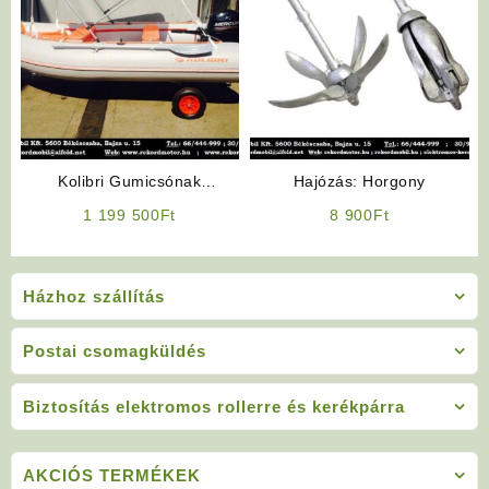
Kolibri Gumicsónak
Hajózás: Horgony
(Tartozékokkal)
1 199 500
Ft
8 900
Ft
Házhoz szállítás
Postai csomagküldés
Biztosítás elektromos rollerre és kerékpárra
AKCIÓS TERMÉKEK