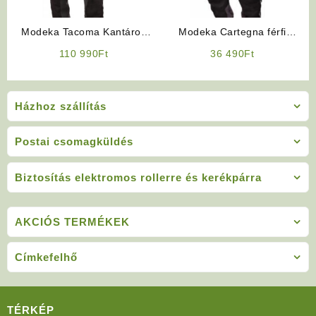
Modeka Tacoma Kantáros
Modeka Cartegna férfi
motoros nadrág
motoros nadrág
110 990
Ft
36 490
Ft
Házhoz szállítás
Postai csomagküldés
Biztosítás elektromos rollerre és kerékpárra
AKCIÓS TERMÉKEK
Címkefelhő
TÉRKÉP