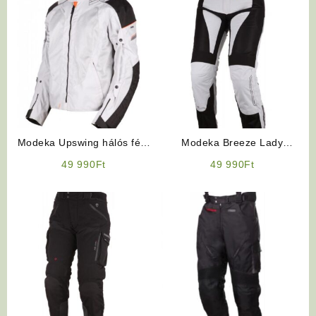
Modeka Upswing hálós férfi
Modeka Breeze Lady
motoros kabát
motoros nadrág
49 990
Ft
49 990
Ft