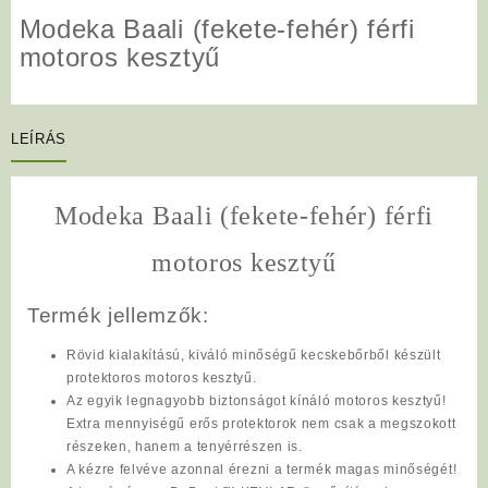
Modeka Baali (fekete-fehér) férfi
motoros kesztyű
LEÍRÁS
Modeka Baali (fekete-fehér) férfi
motoros kesztyű
Termék jellemzők:
Rövid kialakítású, kiváló minőségű kecskebőrből készült
protektoros motoros kesztyű.
Az egyik legnagyobb biztonságot kínáló motoros kesztyű!
Extra mennyiségű erős protektorok nem csak a megszokott
részeken, hanem a tenyérrészen is.
A kézre felvéve azonnal érezni a termék magas minőségét!