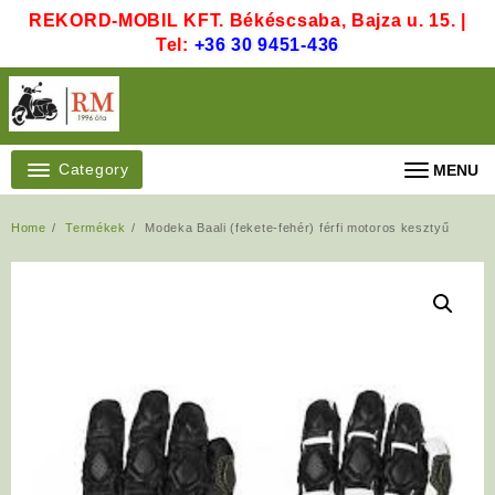
Skip
REKORD-MOBIL KFT. Békéscsaba, Bajza u. 15. |
to
Tel:
+36 30 9451-436
content
Category
MENU
Home
Termékek
Modeka Baali (fekete-fehér) férfi motoros kesztyű