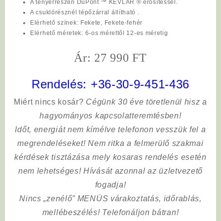
A tenyérrészen DuPont ™ KEVLAR ® erősítéssel.
A csuklórésznél tépőzárral állítható .
Elérhető színek:
Fekete, Fekete-fehér
Elérhető méretek
: 6-os mérettől 12-es méretig
Ár: 27 990 FT
Rendelés:
+36-30-9-451-436
Miért nincs kosár?
Cégünk 30 éve töretlenül hisz a
hagyományos kapcsolatteremtésben!
Időt, energiát nem kímélve
telefonon vesszük fel a
megrendeléseket! Nem ritka a felmerülő szakmai
kérdések tisztázása mely kosaras rendelés esetén
nem lehetséges! Hívását azonnal az üzletvezető
fogadja!
Nincs „zenélő” MENÜS várakoztatás, időrablás,
mellébeszélés! Telefonáljon bátran!