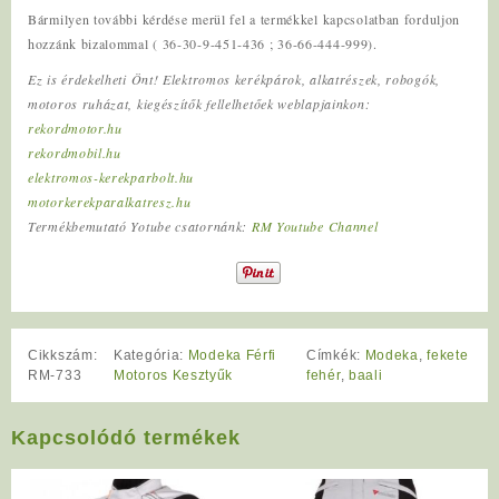
Bármilyen további kérdése merül fel a termékkel kapcsolatban forduljon
hozzánk bizalommal ( 36-30-9-451-436 ; 36-66-444-999).
Ez is érdekelheti Önt! Elektromos kerékpárok, alkatrészek, robogók,
motoros ruházat, kiegészítők fellelhetőek weblapjainkon:
rekordmotor.hu
rekordmobil.hu
elektromos-kerekparbolt.hu
motorkerekparalkatresz.hu
Termékbemutató Yotube csatornánk:
RM Youtube Channel
Cikkszám:
Kategória:
Modeka Férfi
Címkék:
Modeka
,
fekete
RM-733
Motoros Kesztyűk
fehér
,
baali
Kapcsolódó termékek