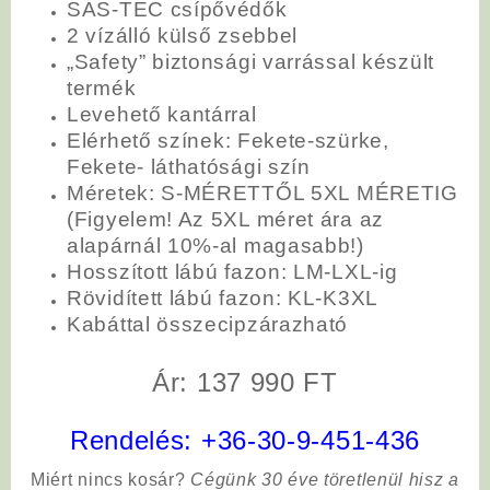
SAS-TEC csípővédők
2 vízálló külső zsebbel
„Safety” biztonsági varrással készült
termék
Levehető kantárral
Elérhető színek
: Fekete-szürke,
Fekete- láthatósági szín
Méretek: S-MÉRETTŐL 5XL MÉRETIG
(Figyelem! Az 5XL méret ára az
alapárnál 10%-al magasabb!)
Hosszított lábú fazon: LM-LXL-ig
Rövidített lábú fazon: KL-K3XL
Kabáttal összecipzárazható
Ár: 137 990 FT
Rendelés:
+36-30-9-451-436
Miért nincs kosár?
Cégünk 30 éve töretlenül hisz a