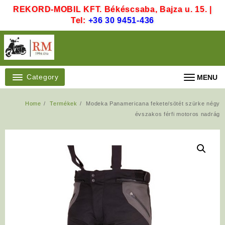
Skip
REKORD-MOBIL KFT. Békéscsaba, Bajza u. 15. |
to
Tel:
+36 30 9451-436
content
Category
MENU
Home
Termékek
Modeka Panamericana fekete/sötét szürke négy
évszakos férfi motoros nadrág