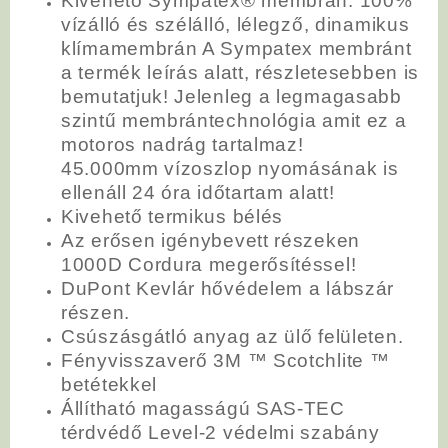
Kivehető Sympatex® membrán: 100%
vízálló és szélálló, lélegző, dinamikus
klímamembrán A Sympatex membránt
a termék leírás alatt, részletesebben is
bemutatjuk! Jelenleg a legmagasabb
szintű membrántechnológia amit ez a
motoros nadrág tartalmaz!
45.000mm vízoszlop nyomásának is
ellenáll 24 óra időtartam alatt!
Kivehető termikus bélés
Az erősen igénybevett részeken
1000D Cordura megerősítéssel!
DuPont Kevlár hővédelem a lábszár
részen.
Csúszásgátló anyag az ülő felületen.
Fényvisszaverő 3M ™ Scotchlite ™
betétekkel
Állítható magasságú SAS-TEC
térdvédő Level-2 védelmi szabány