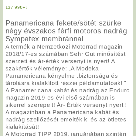
137 990
Ft
Panamericana fekete/sötét szürke
négy évszakos férfi motoros nadrág
Sympatex membránnal
A termék a Nemzetközi Motorrad magazin
2018/17-es számában Sehr Gut minősítést
szerzett és ár-érték versenyt is nyert! A
szakértők véleménye: „A Modeka
Panamericana kényelme ,biztonsága és
tárolásra kialakított részei példamutatóak! ”
A Panamericana kabát és nadrág az Enduro
magazin 2019-es évi első számában is
sikerrel szerepelt! Ár- Érték versenyt nyert !
A magazinban a Panamericana kabát és
nadrág szellőzését emelték ki és az ötletes
kialakítását!
A Motorrad TIPP 2019. januárjában szintén