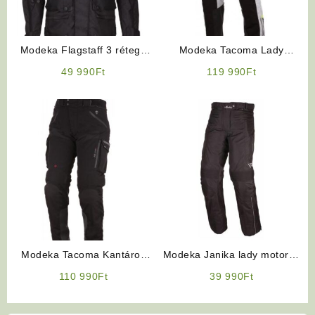
Modeka Flagstaff 3 rétegű
Modeka Tacoma Lady
12 nyitható szellőzővel
motoros nadrág
49 990
Ft
119 990
Ft
Modeka Tacoma Kantáros
Modeka Janika lady motoros
motoros nadrág
nadrág
110 990
Ft
39 990
Ft