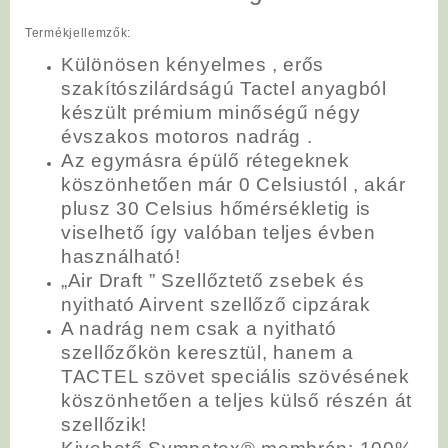
Termékjellemzők:
Különösen kényelmes , erős
szakítószilárdságú Tactel anyagból
készült prémium minőségű négy
évszakos motoros nadrág .
Az egymásra épülő rétegeknek
köszönhetően már 0 Celsiustól , akár
plusz 30 Celsius hőmérsékletig is
viselhető így valóban teljes évben
használható!
„Air Draft ” Szellőztető zsebek és
nyitható Airvent szellőző cipzárak
A nadrág nem csak a nyitható
szellőzőkön keresztül, hanem a
TACTEL szövet speciális szövésének
köszönhetően a teljes külső részén át
szellőzik!