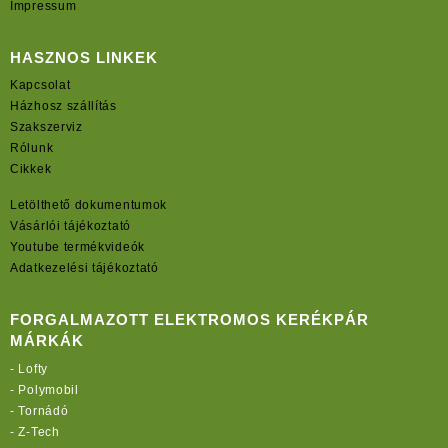
Impressum
HASZNOS LINKEK
Kapcsolat
Házhosz szállítás
Szakszerviz
Rólunk
Cikkek
Letölthető dokumentumok
Vásárlói tájékoztató
Youtube termékvideók
Adatkezelési tájékoztató
FORGALMAZOTT ELEKTROMOS KERÉKPÁR
MÁRKÁK
-
Lofty
-
Polymobil
-
Tornádó
-
Z-Tech