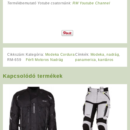
Termékbemutató Yotube csatornánk:
RM Youtube Channel
Cikkszám:
Kategória:
Modeka Cordura
Címkék:
Modeka
,
nadrág
,
RM-659
Férfi Motoros Nadrág
panamerica
,
kantáros
Kapcsolódó termékek