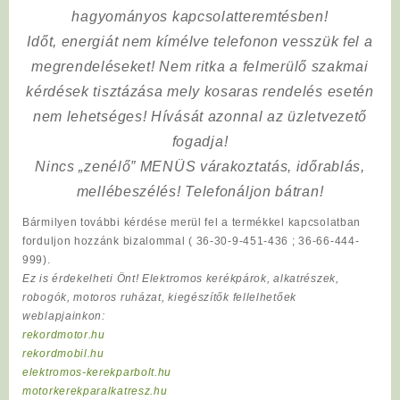
hagyományos kapcsolatteremtésben!
Időt, energiát nem kímélve
telefonon vesszük fel a
megrendeléseket! Nem ritka a felmerülő szakmai
kérdések tisztázása mely kosaras rendelés esetén
nem lehetséges! Hívását azonnal az üzletvezető
fogadja!
Nincs „zenélő” MENÜS várakoztatás, időrablás,
mellébeszélés! Telefonáljon bátran!
Bármilyen további kérdése merül fel a termékkel kapcsolatban
forduljon hozzánk bizalommal ( 36-30-9-451-436 ; 36-66-444-
999).
Ez is érdekelheti Önt! Elektromos kerékpárok, alkatrészek,
robogók, motoros ruházat, kiegészítők fellelhetőek
weblapjainkon:
rekordmotor.hu
rekordmobil.hu
elektromos-kerekparbolt.hu
motorkerekparalkatresz.hu