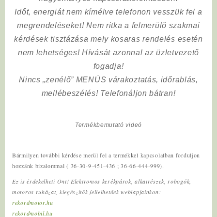
Időt, energiát nem kímélve
telefonon vesszük fel a
megrendeléseket! Nem ritka a felmerülő szakmai
kérdések tisztázása mely kosaras rendelés esetén
nem lehetséges! Hívását azonnal az üzletvezető
fogadja!
Nincs „zenélő” MENÜS várakoztatás, időrablás,
mellébeszélés! Telefonáljon bátran!
Termékbemutató videó
Bármilyen további kérdése merül fel a termékkel kapcsolatban forduljon
hozzánk bizalommal ( 36-30-9-451-436 ; 36-66-444-999).
Ez is érdekelheti Önt! Elektromos kerékpárok, alkatrészek, robogók,
motoros ruházat, kiegészítők fellelhetőek weblapjainkon:
rekordmotor.hu
rekordmobil.hu