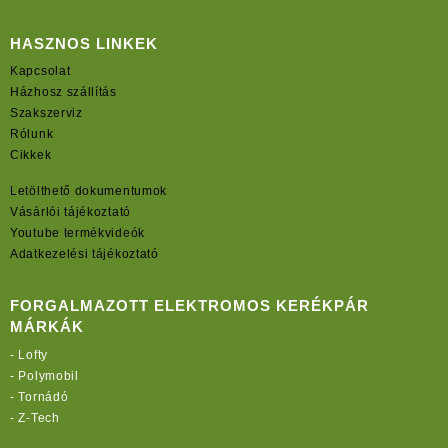
HASZNOS LINKEK
Kapcsolat
Házhosz szállítás
Szakszerviz
Rólunk
Cikkek
Letölthető dokumentumok
Vásárlói tájékoztató
Youtube termékvideók
Adatkezelési tájékoztató
FORGALMAZOTT ELEKTROMOS KERÉKPÁR
MÁRKÁK
-
Lofty
-
Polymobil
-
Tornádó
-
Z-Tech