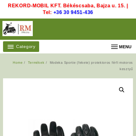
Skip
REKORD-MOBIL KFT. Békéscsaba, Bajza u. 15. |
to
Tel:
+36 30 9451-436
content
Category
MENU
Home
Termékek
Modeka Sportie (fekete) protektoros férfi motoros
kesztyű