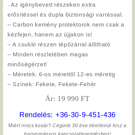
Az igénybevett részeken extra
–
erősítéssel és dupla biztonsági varrással.
– Carbon kemény protektorok nem csak a
kézfejen, hanem az újjakon is!
–
A csukló részen tépőzárral állítható
– Minden részletében magas
minőségérzet!
– Méretek: 6-os mérettől 12-es méretig
– Színek: F
ekete, F
ekete-Fehér
Ár: 19 990 FT
Rendelés:
+36-30-9-451-436
Miért nincs kosár?
Cégünk 30 éve töretlenül hisz a
hagyományos kapcsolatteremtésben!