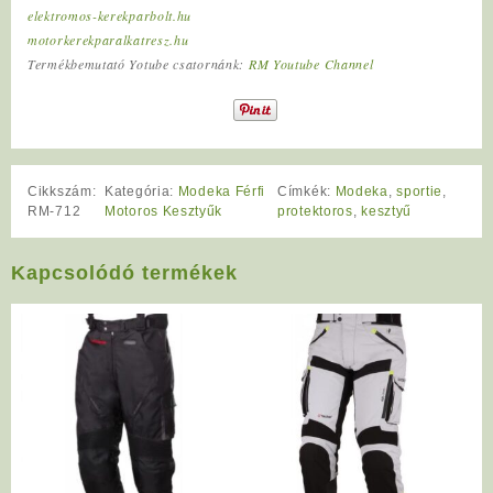
elektromos-kerekparbolt.hu
motorkerekparalkatresz.hu
Termékbemutató Yotube csatornánk:
RM Youtube Channel
Cikkszám:
Kategória:
Modeka Férfi
Címkék:
Modeka
,
sportie
,
RM-712
Motoros Kesztyűk
protektoros
,
kesztyű
Kapcsolódó termékek