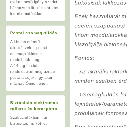
rokkantocsi) igény szerint
bukósisak lakkozás
házhozszállítjuk saját zárt
kisteherautónkkal.
Ezek használatát m
esetén szappanos) v
Postai csomagküldés
finom mozdulatokkal
A kisebb méretű
kiszolgálja biztons
alkatrészeket postai
csomagküldéssel
Fontos
:
rendelhetik meg.
A 14h-ig leadott
–
Az aktuális raktár
rendeléseket még aznap
postára adjuk, így akár
minden esetben érde
másnap Önnél lehet.
– Csomagküldés leh
Biztosítás elektromos
fejméretek/paramét
rollerre és kerékpárra
próbájának fontoss
Szaküzletükben már
biztosítást is köthet
Erre bemutatótermü