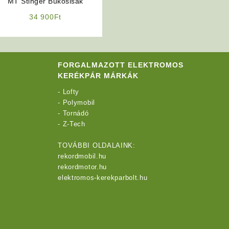
MT Stinger Bukósisak
34 900
Ft
FORGALMAZOTT ELEKTROMOS
KERÉKPÁR MÁRKÁK
-
Lofty
-
Polymobil
-
Tornádó
-
Z-Tech
TOVÁBBI OLDALAINK:
rekordmobil.hu
rekordmotor.hu
elektromos-kerekparbolt.hu