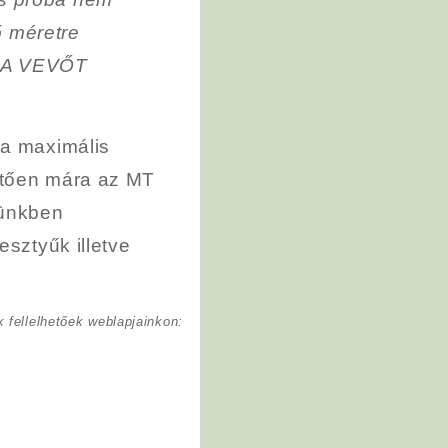
ő méretre
E A VEVŐT
 a maximális
etően mára az MT
münkben
esztyűk illetve
 fellelhetőek weblapjainkon: