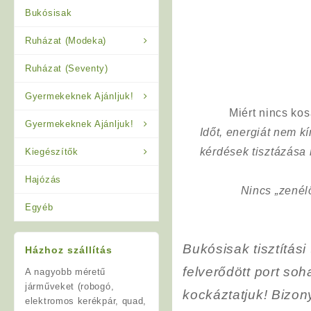
Bukósisak
Ruházat (Modeka)
Ruházat (Seventy)
Gyermekeknek Ajánljuk!
Miért nincs ko
Gyermekeknek Ajánljuk!
Időt, energiát nem 
kérdések tisztázása
Kiegészítők
Hajózás
Nincs „zenél
Egyéb
Bukósisak tisztítási 
Házhoz szállítás
felverődött port so
A nagyobb méretű
járműveket (robogó,
kockáztatjuk! Bizony
elektromos kerékpár, quad,