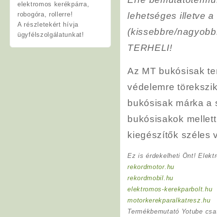
elektromos kerékpárra,
robogóra, rollerre!
lehetséges illetve a
A részletekért hívja
(kissebbre/nagyob
ügyfélszolgálatunkat!
TERHELI!
Az MT bukósisak ter
védelemre törekszi
bukósisak márka a 
bukósisakok mellett
kiegészítők széles v
Ez is érdekelheti Önt! Elekt
rekordmotor.hu
rekordmobil.hu
elektromos-kerekparbolt.hu
motorkerekparalkatresz.hu
Termékbemutató Yotube csa