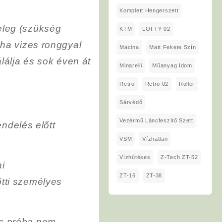
Komplett Hengerszett
eleg (szükség
KTM
LOFTY 02
uha vizes ronggyal
Macina
Matt Fekete Szín
lálja és sok éven át
Minarelli
Műanyag Idom
Retro
Retro 02
Roller
Sárvédő
Vezérmű Láncfeszítő Szett
endelés előtt
VSM
Vízhatlan
Vízhűtéses
Z-Tech ZT-52
i
ZT-16
ZT-38
tti személyes
s próba nem