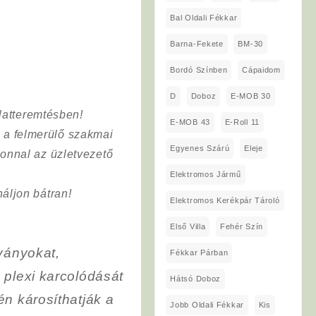
Bal Oldali Fékkar
Barna-Fekete
BM-30
Bordó Színben
Cápaidom
D
Doboz
E-MOB 30
latteremtésben!
E-MOB 43
E-Roll 11
a a felmerülő szakmai
Egyenes Szárú
Eleje
onnal az üzletvezető
Elektromos Jármű
áljon bátran!
Elektromos Kerékpár Tároló
Első Villa
Fehér Szín
ványokat,
Fékkar Párban
 plexi karcolódását
Hátsó Doboz
én károsíthatják a
Jobb Oldali Fékkar
Kis