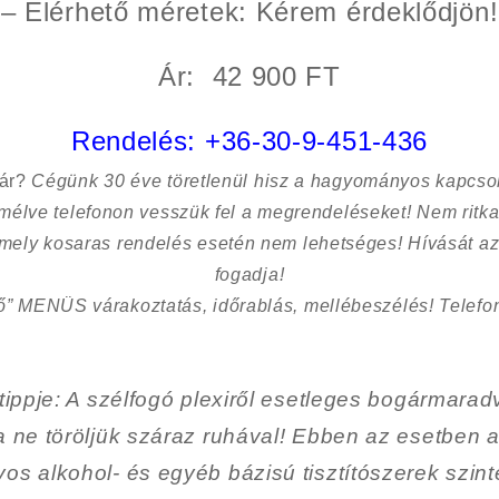
– Elérhető méretek: Kérem érdeklődjön!
Ár: 42 900 FT
Rendelés:
+36-30-9-451-436
sár?
Cégünk 30 éve töretlenül hisz a hagyományos kapcso
kímélve
telefonon vesszük fel a megrendeléseket! Nem ritk
 mely kosaras rendelés esetén nem lehetséges! Hívását az
fogadja!
ő” MENÜS várakoztatás, időrablás, mellébeszélés! Telefon
tippje
: A szélfogó plexiről esetleges bogármarad
ha ne töröljük száraz ruhával! Ebben az esetben a
os alkohol- és egyéb bázisú tisztítószerek szint