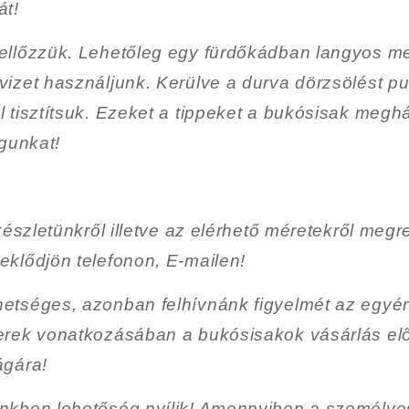
át!
ellőzzük. Lehetőleg egy fürdőkádban langyos m
izet használjunk. Kerülve a durva dörzsölést p
 tisztítsuk. Ezeket a tippeket a bukósisak meghá
águnkat!
készletünkről illetve az elérhető méretekről megr
klődjön telefonon, E-mailen!
etséges, azonban felhívnánk figyelmét
az egyén
erek vonatkozásában a bukósisakok vásárlás elő
ágára!
nkben lehetőség nyílik!
Amennyiben a személye