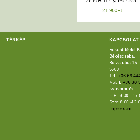
Zeus H-11 Gyerek Cross
Bukósisak (Kék)
21 900
Ft
TÉRKÉP
KAPCSOLAT
Rekord-Mobil K
Békéscsaba,
Bajza utca 15.
5600
Tel:
+36 66 44
Mobil:
+36 30 
Nyitvatartás:
H-P: 9:00 - 17:
Szo: 8:00 -12:
Impressum