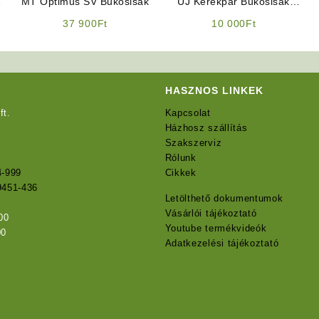
MT Optimus SV Bukósisak
ÚJ Kerékpár Bukósisak
(Legolcsóbb!) ELFOGYOTT
37 900
Ft
10 000
Ft
HASZNOS LINKEK
ft.
Kapcsolat
Házhosz szállítás
Szakszerviz
Rólunk
4-999
Cikkek
9451-436
Letölthető dokumentumok
Vásárlói tájékoztató
00
Youtube termékvideók
00
Adatkezelési tájékoztató