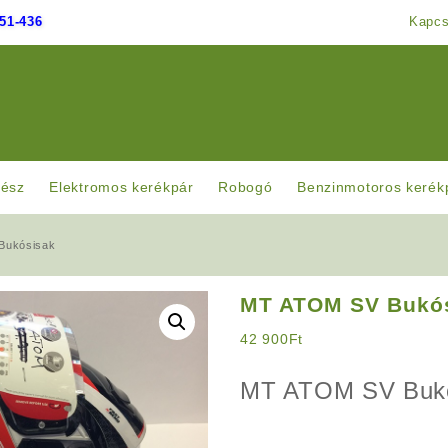
51-436
Kapcs
rész
Elektromos kerékpár
Robogó
Benzinmotoros kerék
Bukósisak
MT ATOM SV Bukó
42 900
Ft
MT ATOM SV Buk