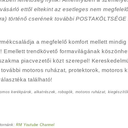
 vásárló ettől eltekint az esetleges nem megfelel
bra) történő cserének további POSTAKÖLTSÉG
mékcsaládja a megfelelő komfort mellett mindig
k! Emellett trendkövető formavilágának köszönh
szakma piacvezetői közt szerepel! Kereskedel
 további motoros ruházat, protektorok, motoros k
álasztéka található!
romos kerékpárok, alkatrészek, robogók, motoros ruházat, kiegészítők
tornánk:
RM Youtube Channel