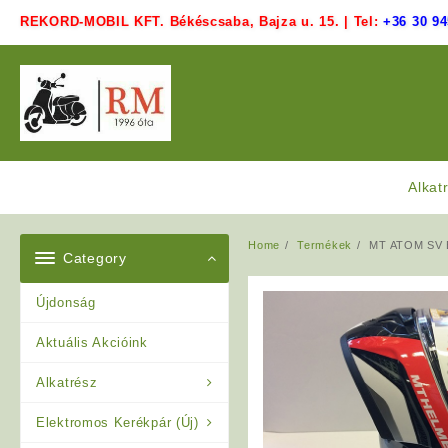
Skip
REKORD-MOBIL KFT. Békéscsaba, Bajza u. 15. | Tel:
+36 30 94
to
content
Alkat
Home
Termékek
MT ATOM SV 
Category
Újdonság
Aktuális Akcióink
Alkatrész
Elektromos Kerékpár (Új)