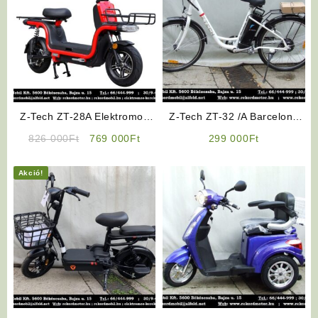
Z-Tech ZT-28A Elektromos
Z-Tech ZT-32 /A Barcelona
Robogó (Rendelhető!)
Elektromos Kerékpár (Fehér)
Original
Current
826 000
Ft
769 000
Ft
299 000
Ft
price
price
was:
is:
Akció!
826
769
000Ft.
000Ft.