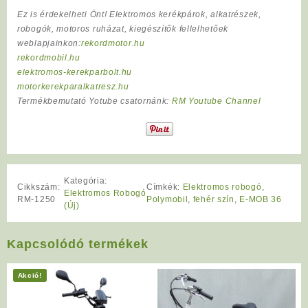
Ez is érdekelheti Önt! Elektromos kerékpárok, alkatrészek,
robogók, motoros ruházat, kiegészítők fellelhetőek
weblapjainkon:
rekordmotor.hu
rekordmobil.hu
elektromos-kerekparbolt.hu
motorkerekparalkatresz.hu
Termékbemutató Yotube csatornánk:
RM Youtube Channel
Kategória:
Cikkszám:
Címkék:
Elektromos robogó
,
Elektromos Robogó
RM-1250
Polymobil
,
fehér szín
,
E-MOB 36
(Új)
Kapcsolódó termékek
Akció!