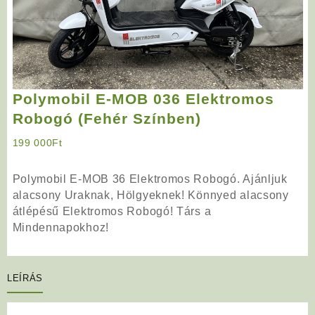
Polymobil E-MOB 036 Elektromos
Robogó (Fehér Színben)
199 000
Ft
Polymobil E-MOB 36 Elektromos Robogó. Ajánljuk
alacsony Uraknak, Hölgyeknek! Könnyed alacsony
átlépésű Elektromos Robogó! Társ a
Mindennapokhoz!
LEÍRÁS