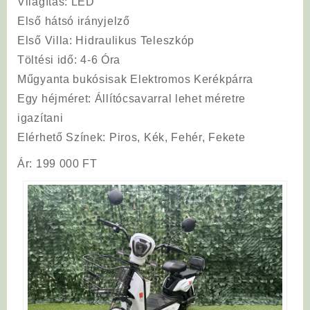
Világítás
: LED
Első hátsó irányjelző
Első Villa
: Hidraulikus Teleszkóp
Töltési
idő
: 4-6 Óra
Műgyanta bukósisak Elektromos Kerékpárra
Egy héjméret: Állítócsavarral lehet méretre
igazítani
Elérhető Színek:
Piros, Kék, Fehér, Fekete
Ár: 199 000 FT