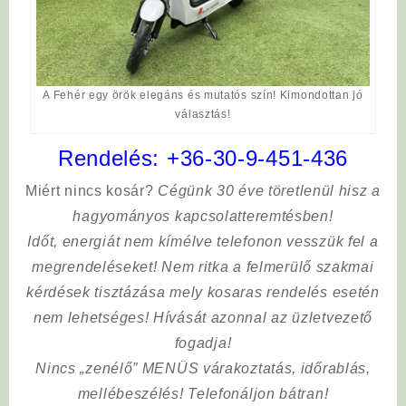
A Fehér egy örök elegáns és mutatós szín! Kimondottan jó
választás!
Rendelés:
+36-30-9-451-436
Miért nincs kosár?
Cégünk 30 éve töretlenül hisz a
hagyományos kapcsolatteremtésben!
Időt, energiát nem kímélve
telefonon vesszük fel a
megrendeléseket! Nem ritka a felmerülő szakmai
kérdések tisztázása mely kosaras rendelés esetén
nem lehetséges! Hívását azonnal az üzletvezető
fogadja!
Nincs „zenélő” MENÜS várakoztatás, időrablás,
mellébeszélés! Telefonáljon bátran!