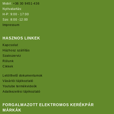
Mobil:
+36 30 9451-436
Nyitvatartás:
H-P: 9:00 - 17:00
Szo: 8:00 -12:00
Impressum
HASZNOS LINKEK
Kapcsolat
Házhosz szállítás
Szakszerviz
Rólunk
Cikkek
Letölthető dokumentumok
Vásárlói tájékoztató
Youtube termékvideók
Adatkezelési tájékoztató
FORGALMAZOTT ELEKTROMOS KERÉKPÁR
MÁRKÁK