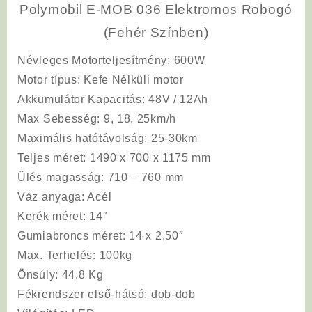
Polymobil E-MOB 036 Elektromos Robogó
(Fehér Színben)
Névleges Motorteljesítmény
: 600W
Motor típu
s: Kefe Nélküli motor
Akkumulátor Kapacitás
: 48V / 12Ah
Max Sebesség
: 9, 18, 25km/h
Maximális
hatótávolság
: 25-30km
Teljes méret
: 1490 x 700 x 1175 mm
Ülés
magasság
: 710 – 760 mm
Váz anyaga
: Acél
Kerék méret
: 14″
Gumiabroncs
méret
: 14 x 2,50″
Max. Terhelés
: 100kg
Önsúly
: 44,8 Kg
Fékrendszer
első-hátsó: dob-dob