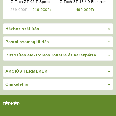
Z-Tech ZT-02 F Speed
Z-Tech ZT-15 / D Elektromos
Elektromos Kerékpár (Matt
Kerékpár Háromkerekű (Kék)
Original
Current
269 000
Ft
219 000
Ft
499 000
Ft
Fekete)
price
price
was:
is:
269
219
Házhoz szállítás
000Ft.
000Ft.
Postai csomagküldés
Biztosítás elektromos rollerre és kerékpárra
AKCIÓS TERMÉKEK
Címkefelhő
TÉRKÉP