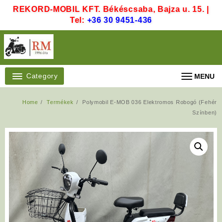
Skip
REKORD-MOBIL KFT. Békéscsaba, Bajza u. 15. |
to
Tel:
+36 30 9451-436
content
Category
MENU
Home
Termékek
Polymobil E-MOB 036 Elektromos Robogó (Fehér
Színben)