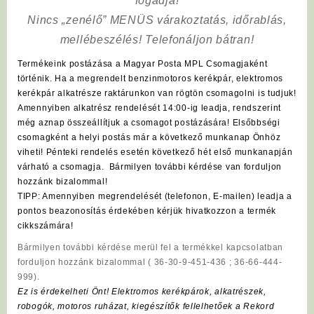
fogadja!
Nincs „zenélő” MENÜS várakoztatás, időrablás,
mellébeszélés! Telefonáljon bátran!
Termékeink postázása a Magyar Posta MPL Csomagjaként
történik. Ha a megrendelt benzinmotoros kerékpár, elektromos
kerékpár alkatrésze raktárunkon van rögtön csomagolni is tudjuk!
Amennyiben alkatrész rendelését 14:00-ig leadja, rendszerint
még aznap összeállítjuk a csomagot postázására! Elsőbbségi
csomagként a helyi postás már a következő munkanap Önhöz
viheti! Pénteki rendelés esetén következő hét első munkanapján
várható a csomagja. Bármilyen további kérdése van forduljon
hozzánk bizalommal!
TIPP: Amennyiben megrendelését (telefonon, E-mailen) leadja a
pontos beazonosítás érdekében kérjük hivatkozzon a termék
cikkszámára!
Bármilyen további kérdése merül fel a termékkel kapcsolatban
forduljon hozzánk bizalommal ( 36-30-9-451-436 ; 36-66-444-
999).
Ez is érdekelheti Önt! Elektromos kerékpárok, alkatrészek,
robogók, motoros ruházat, kiegészítők fellelhetőek a Rekord