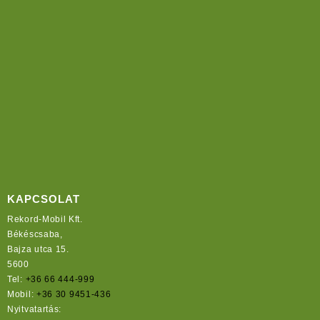
KAPCSOLAT
Rekord-Mobil Kft.
Békéscsaba,
Bajza utca 15.
5600
Tel:
+36 66 444-999
Mobil:
+36 30 9451-436
Nyitvatartás: