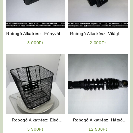
Robogó Alkatrész: Fényváltó
Robogó Alkatrész: Világítás
Kapcsoló
kapcsoló
3 000
Ft
2 000
Ft
Robogó Alkatrész: Első
Robogó Alkatrész: Hátsó
Kosár
Lengéscsillapító
5 900
Ft
12 500
Ft