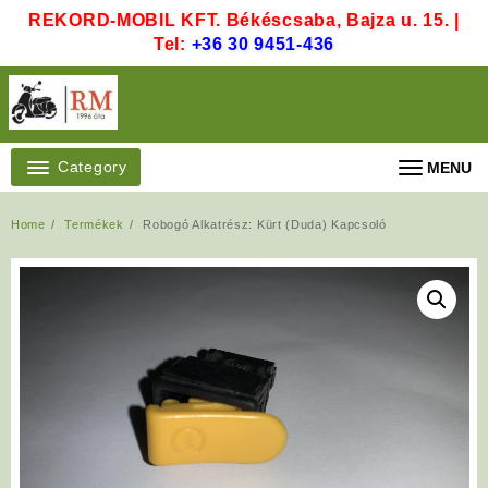
Skip
REKORD-MOBIL KFT. Békéscsaba, Bajza u. 15. |
to
Tel:
+36 30 9451-436
content
Category
MENU
Home
Termékek
Robogó Alkatrész: Kürt (Duda) Kapcsoló