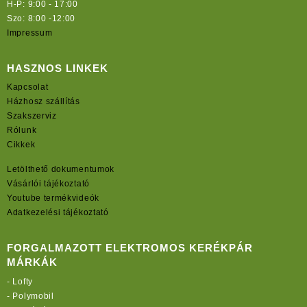
H-P: 9:00 - 17:00
Szo: 8:00 -12:00
Impressum
HASZNOS LINKEK
Kapcsolat
Házhosz szállítás
Szakszerviz
Rólunk
Cikkek
Letölthető dokumentumok
Vásárlói tájékoztató
Youtube termékvideók
Adatkezelési tájékoztató
FORGALMAZOTT ELEKTROMOS KERÉKPÁR
MÁRKÁK
-
Lofty
-
Polymobil