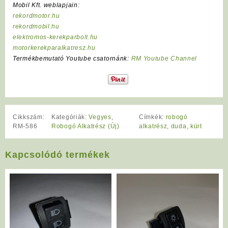
Mobil Kft. weblapjain:
rekordmotor.hu
rekordmobil.hu
elektromos-kerekparbolt.hu
motorkerekparalkatresz.hu
Termékbemutató Youtube csatornánk:
RM Youtube Channel
Cikkszám:
Kategóriák:
Vegyes
,
Címkék:
robogó
RM-586
Robogó Alkatrész (Új)
alkatrész
,
duda
,
kürt
Kapcsolódó termékek