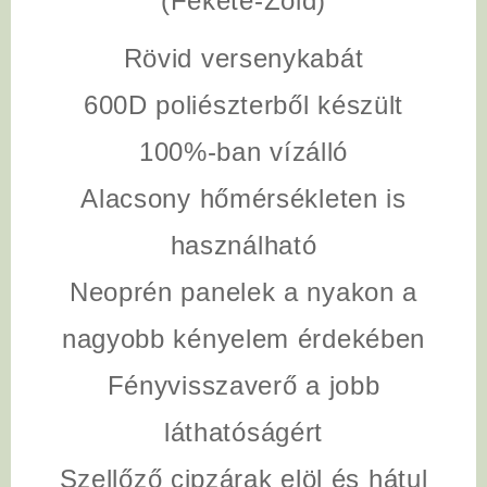
(Fekete-Zold)
Rövid versenykabát
600D poliészterből készült
100%-ban vízálló
Alacsony hőmérsékleten is
használható
Neoprén panelek a nyakon a
nagyobb kényelem érdekében
Fényvisszaverő a jobb
láthatóságért
Szellőző cipzárak elöl és hátul