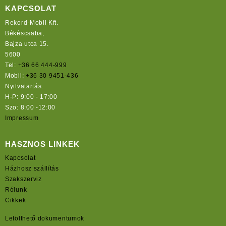
KAPCSOLAT
Rekord-Mobil Kft.
Békéscsaba,
Bajza utca 15.
5600
Tel:
+36 66 444-999
Mobil:
+36 30 9451-436
Nyitvatartás:
H-P: 9:00 - 17:00
Szo: 8:00 -12:00
Impressum
HASZNOS LINKEK
Kapcsolat
Házhosz szállítás
Szakszerviz
Rólunk
Cikkek
Letölthető dokumentumok