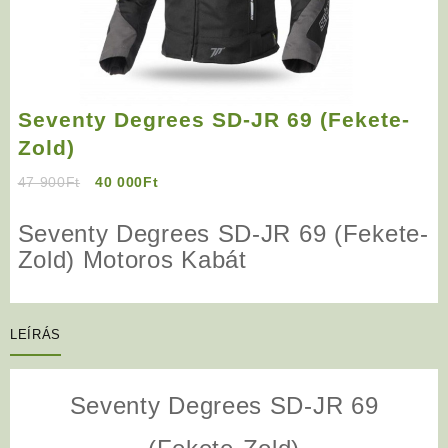
Seventy Degrees SD-JR 69 (Fekete-
Zold)
Original
Current
47 900
Ft
40 000
Ft
price
price
was:
is:
Seventy Degrees SD-JR 69 (Fekete-
47
40
Zold) Motoros Kabát
900Ft.
000Ft.
LEÍRÁS
Seventy Degrees SD-JR 69