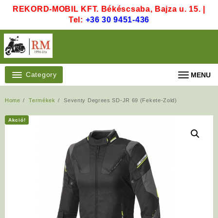
Skip
REKORD-MOBIL KFT. Békéscsaba, Bajza u. 15. |
to
Tel:
+36 30 9451-436
content
Category
MENU
Home
Termékek
Seventy Degrees SD-JR 69 (Fekete-Zold)
Akció!