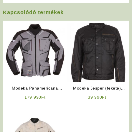
Kapcsolódó termékek
Modeka Panamericana
Modeka Jesper (fekete)
(Szürke) négy évszakos férfi
motoros kabát
179 990
Ft
39 990
Ft
motoros kabát