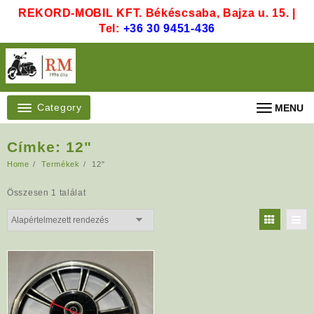
Skip
REKORD-MOBIL KFT. Békéscsaba, Bajza u. 15. |
to
Tel:
+36 30 9451-436
content
Category
MENU
Címke:
12"
Home
Termékek
12"
Összesen 1 találat