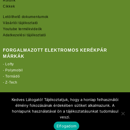
Rólunk
Cikkek
Letölthető dokumentumok
Vásárlói tájékoztató
Youtube termékvideók
Adatkezelési tájékoztató
FORGALMAZOTT ELEKTROMOS KERÉKPÁR
MÁRKÁK
-
Lofty
-
Polymobil
-
Tornádó
-
Z-Tech
TOVÁBBI OLDALAINK:
Kedves Látogató! Tájékoztatjuk, hogy a honlap felhasználói
rekordmobil.hu
élmény fokozásának érdekében sütiket alkalmazunk. A
rekordmotor.hu
honlapunk használatával ön a tájékoztatásunkat tudomásul
elektromos-kerekparbolt.hu
veszi.
Elfogadom
Copyright 2021 Rekord-Mobil Kft.