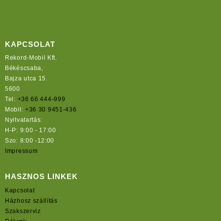
KAPCSOLAT
Rekord-Mobil Kft.
Békéscsaba,
Bajza utca 15.
5600
Tel:
+36 66 444-999
Mobil:
+36 30 9451-436
Nyitvatartás:
H-P: 9:00 - 17:00
Szo: 8:00 -12:00
Impressum
HASZNOS LINKEK
Kapcsolat
Házhosz szállítás
Szakszerviz