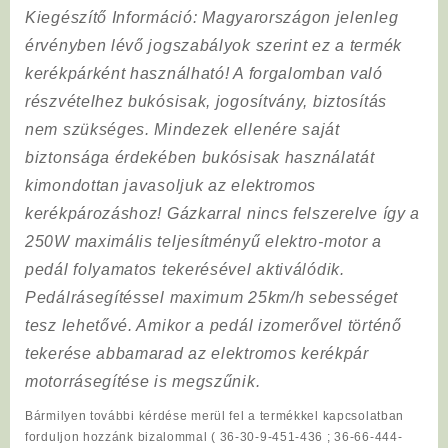
Kiegészítő Információ
: Magyarországon jelenleg
érvényben lévő jogszabályok szerint ez a termék
kerékpárként használható! A forgalomban való
részvételhez bukósisak, jogosítvány, biztosítás
nem szükséges. Mindezek ellenére saját
biztonsága érdekében bukósisak használatát
kimondottan javasoljuk az elektromos
kerékpározáshoz! Gázkarral nincs felszerelve így a
250W maximális teljesítményű elektro-motor a
pedál folyamatos tekerésével aktiválódik.
Pedálrásegítéssel maximum 25km/h sebességet
tesz lehetővé. Amikor a pedál izomerővel történő
tekerése abbamarad az elektromos kerékpár
motorrásegítése is megszűnik.
Bármilyen további kérdése merül fel a termékkel kapcsolatban
forduljon hozzánk bizalommal ( 36-30-9-451-436 ; 36-66-444-