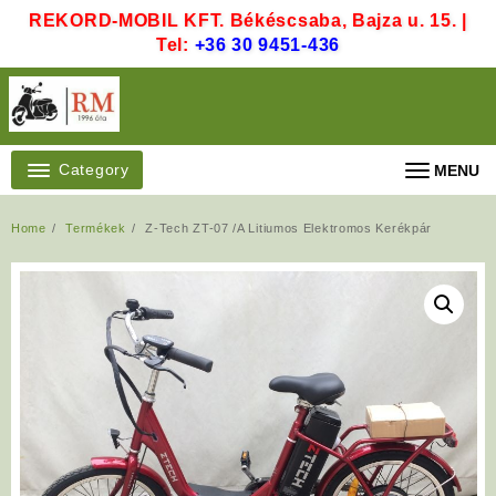
Skip
REKORD-MOBIL KFT. Békéscsaba, Bajza u. 15. |
to
Tel:
+36 30 9451-436
content
Category
MENU
Home
Termékek
Z-Tech ZT-07 /A Litiumos Elektromos Kerékpár