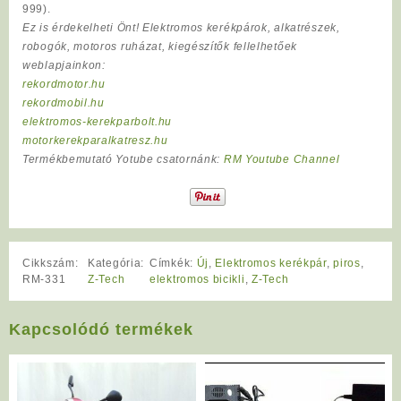
999).
Ez is érdekelheti Önt! Elektromos kerékpárok, alkatrészek,
robogók, motoros ruházat, kiegészítők fellelhetőek
weblapjainkon:
rekordmotor.hu
rekordmobil.hu
elektromos-kerekparbolt.hu
motorkerekparalkatresz.hu
Termékbemutató Yotube csatornánk:
RM Youtube Channel
Cikkszám:
Kategória:
Címkék:
Új
,
Elektromos kerékpár
,
piros
,
RM-331
Z-Tech
elektromos bicikli
,
Z-Tech
Kapcsolódó termékek