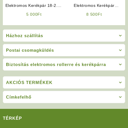
Elektromos Kerékpár 18-2.50
Elektromos Kerékpár
külső gumi 18 x 250
Alkatrész: Sztender
5 000
Ft
8 500
Ft
(Seyoun NJK)
Házhoz szállítás
Postai csomagküldés
Biztosítás elektromos rollerre és kerékpárra
AKCIÓS TERMÉKEK
Címkefelhő
TÉRKÉP