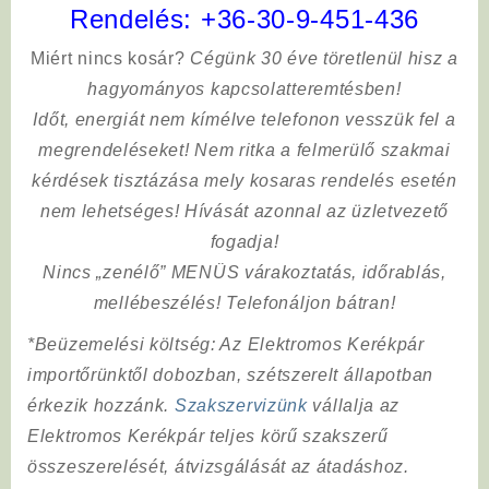
Rendelés:
+36-30-9-451-436
Miért nincs kosár?
Cégünk 30 éve töretlenül hisz a
hagyományos kapcsolatteremtésben!
Időt, energiát nem kímélve
telefonon vesszük fel a
megrendeléseket! Nem ritka a felmerülő szakmai
kérdések tisztázása mely kosaras rendelés esetén
nem lehetséges! Hívását azonnal az üzletvezető
fogadja!
Nincs „zenélő” MENÜS várakoztatás, időrablás,
mellébeszélés! Telefonáljon bátran!
*Beüzemelési költség
: Az Elektromos Kerékpár
importőrünktől dobozban, szétszerelt állapotban
érkezik hozzánk.
Szakszervizünk
vállalja az
Elektromos Kerékpár teljes körű szakszerű
összeszerelését, átvizsgálását az átadáshoz.