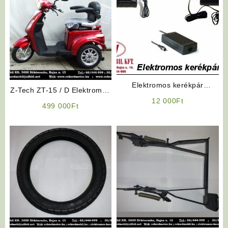
Elektromos kerékpár
Z-Tech ZT-15 / D Elektromos
akkumulátor töltő 24V
12 000
Ft
Háromkerekű (Piros)
499 000
Ft