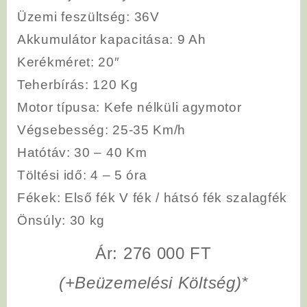
Üzemi feszültség
: 36V
Akkumulátor kapacitása
: 9 Ah
Kerékméret
: 20″
Teherbírás
: 120 Kg
Motor típusa
: Kefe nélküli agymotor
Végsebesség
: 25-35 Km/h
Hatótáv
: 30 – 40 Km
Töltési idő
: 4 – 5 óra
Fékek
: Első fék V fék / hátsó fék szalagfék
Önsúly
: 30 kg
Ár: 276 000 FT
(+Beüzemelési Költség)*