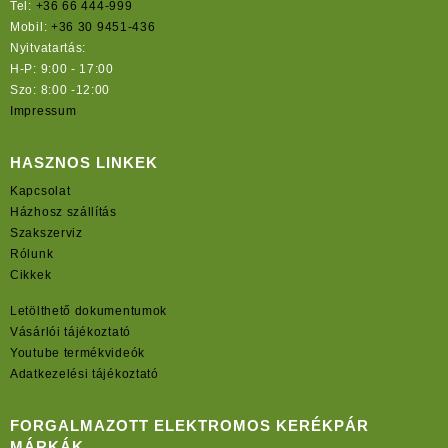
Tel:
+36 66 444-999
Mobil:
+36 30 9451-436
Nyitvatartás:
H-P: 9:00 - 17:00
Szo: 8:00 -12:00
Impressum
HASZNOS LINKEK
Kapcsolat
Házhosz szállítás
Szakszerviz
Rólunk
Cikkek
Letölthető dokumentumok
Vásárlói tájékoztató
Youtube termékvideók
Adatkezelési tájékoztató
FORGALMAZOTT ELEKTROMOS KERÉKPÁR
MÁRKÁK