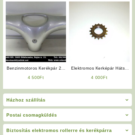
Benzinmotoros Kerékpár 2T,
Elektromos Kerképár Hátsó
4T Fejidom
szabadonfutó lánckerék
4 500
Ft
4 000
Ft
Házhoz szállítás
Postai csomagküldés
Biztosítás elektromos rollerre és kerékpárra