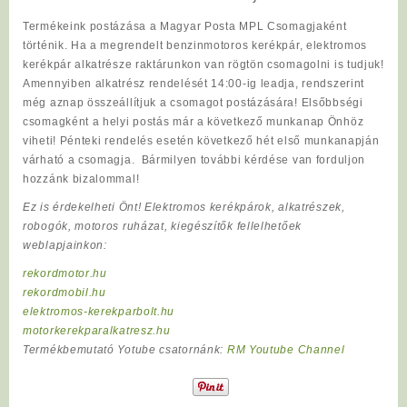
Termékeink postázása a Magyar Posta MPL Csomagjaként
történik. Ha a megrendelt benzinmotoros kerékpár, elektromos
kerékpár alkatrésze raktárunkon van rögtön csomagolni is tudjuk!
Amennyiben alkatrész rendelését 14:00-ig leadja, rendszerint
még aznap összeállítjuk a csomagot postázására! Elsőbbségi
csomagként a helyi postás már a következő munkanap Önhöz
viheti! Pénteki rendelés esetén következő hét első munkanapján
várható a csomagja. Bármilyen további kérdése van forduljon
hozzánk bizalommal!
Ez is érdekelheti Önt! Elektromos kerékpárok, alkatrészek,
robogók, motoros ruházat, kiegészítők fellelhetőek
weblapjainkon:
rekordmotor.hu
rekordmobil.hu
elektromos-kerekparbolt.hu
motorkerekparalkatresz.hu
Termékbemutató Yotube csatornánk:
RM Youtube Channel