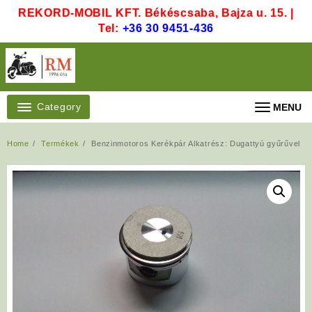
Skip
REKORD-MOBIL KFT. Békéscsaba, Bajza u. 15. |
to
Tel:
+36 30 9451-436
content
Category
MENU
Home
Termékek
Benzinmotoros Kerékpár Alkatrész: Dugattyú gyűrűvel