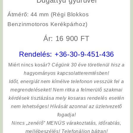
Dugattyú gyűrűvel
Átmérő: 44 mm (Régi Blokkos
Benzinmotoros Kerékpárhoz)
Ár: 16 900 FT
Rendelés:
+36-30-9-451-436
Miért nincs kosár?
Cégünk 30 éve töretlenül hisz a
hagyományos kapcsolatteremtésben!
Időt, energiát nem kímélve
telefonon vesszük fel a
megrendeléseket! Nem ritka a felmerülő szakmai
kérdések tisztázása mely kosaras rendelés esetén
nem lehetséges! Hívását azonnal az üzletvezető
fogadja!
Nincs „zenélő” MENÜS várakoztatás, időrablás,
mellébeszélés! Telefonáljon bátran!