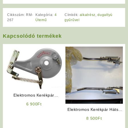
Cikkszám:
RM-
Kategória:
4
Címkék:
alkatrész
,
dugattyú
267
Ütemű
gyűrűvel
Kapcsolódó termékek
Elektromos Kerékpár
Expanziós Dobfék
6 900
Ft
Elektromos Kerékpár Hátsó
Sztender
8 500
Ft