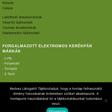
Rólunk
Cikkek
Letölthető dokumentumok
Vásárlói tájékoztató
Youtube termékvideók
Adatkezelési tájékoztató
FORGALMAZOTT ELEKTROMOS KERÉKPÁR
MÁRKÁK
-
Lofty
-
Polymobil
-
Tornádó
-
Z-Tech
TOVÁBBI OLDALAINK:
Kedves Látogató! Tájékoztatjuk, hogy a honlap felhasználói
rekordmobil.hu
élmény fokozásának érdekében sütiket alkalmazunk. A
rekordmotor.hu
honlapunk használatával ön a tájékoztatásunkat tudomásul
elektromos-kerekparbolt.hu
veszi.
Elfogadom