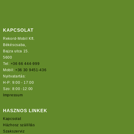
KAPCSOLAT
Rekord-Mobil Kft.
Békéscsaba,
Bajza utca 15.
5600
Tel:
+36 66 444-999
Mobil:
+36 30 9451-436
Nyitvatartás:
H-P: 9:00 - 17:00
Szo: 8:00 -12:00
Impressum
HASZNOS LINKEK
Kapcsolat
Házhosz szállítás
Szakszerviz