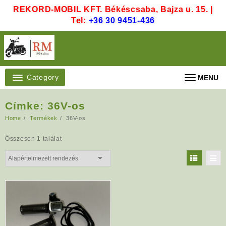
Skip
REKORD-MOBIL KFT. Békéscsaba, Bajza u. 15. |
to
Tel:
+36 30 9451-436
content
Category
MENU
Címke:
36V-os
Home
Termékek
36V-os
Összesen 1 találat