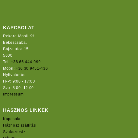
KAPCSOLAT
Rekord-Mobil Kft.
Békéscsaba,
Bajza utca 15.
5600
Tel:
+36 66 444-999
Mobil:
+36 30 9451-436
Nyitvatartás:
H-P: 9:00 - 17:00
Szo: 8:00 -12:00
Impressum
HASZNOS LINKEK
Kapcsolat
Házhosz szállítás
Szakszerviz