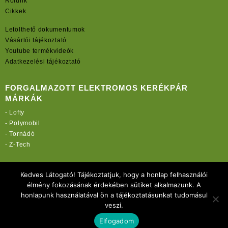
Rólunk
Cikkek
Letölthető dokumentumok
Vásárlói tájékoztató
Youtube termékvideók
Adatkezelési tájékoztató
FORGALMAZOTT ELEKTROMOS KERÉKPÁR
MÁRKÁK
-
Lofty
-
Polymobil
-
Tornádó
-
Z-Tech
TOVÁBBI OLDALAINK:
Kedves Látogató! Tájékoztatjuk, hogy a honlap felhasználói
rekordmobil.hu
élmény fokozásának érdekében sütiket alkalmazunk. A
rekordmotor.hu
honlapunk használatával ön a tájékoztatásunkat tudomásul
elektromos-kerekparbolt.hu
veszi.
Elfogadom
Copyright 2021 Rekord-Mobil Kft.