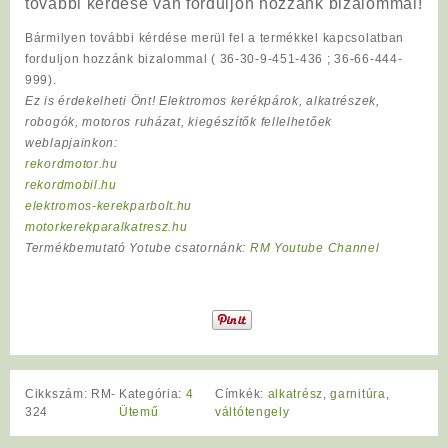
további kérdése van forduljon hozzánk bizalommal!
Bármilyen további kérdése merül fel a termékkel kapcsolatban
forduljon hozzánk bizalommal ( 36-30-9-451-436 ; 36-66-444-
999).
Ez is érdekelheti Önt! Elektromos kerékpárok, alkatrészek,
robogók, motoros ruházat, kiegészítők fellelhetőek
weblapjainkon:
rekordmotor.hu
rekordmobil.hu
elektromos-kerekparbolt.hu
motorkerekparalkatresz.hu
Termékbemutató Yotube csatornánk:
RM Youtube Channel
Cikkszám:
RM-
Kategória:
4
Címkék:
alkatrész
,
garnitúra
,
324
Ütemű
váltótengely