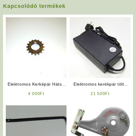
Kapcsolódó termékek
Elektromos Kerképár Hátsó
Elektromos kerékpár töltő
szabadonfutó lánckerék
36V 2Ah, Lithium
4 000
Ft
21 500
Ft