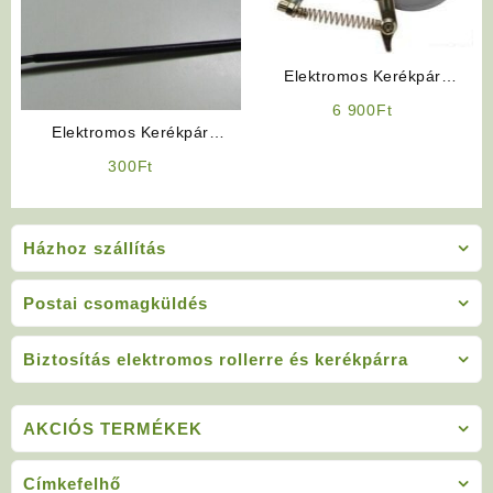
Elektromos Kerékpár
Expanziós Dobfék
6 900
Ft
Elektromos Kerékpár
Kosártartó Konzol
300
Ft
Házhoz szállítás
Postai csomagküldés
Biztosítás elektromos rollerre és kerékpárra
AKCIÓS TERMÉKEK
Címkefelhő