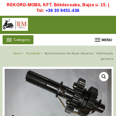
Skip
REKORD-MOBIL KFT. Békéscsaba, Bajza u. 15. |
to
Tel:
+36 30 9451-436
content
Category
MENU
Home
Termékek
Benzinmotoros Kerékpár Alkatrész: Váltótengely
garnitúra