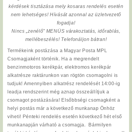
kérdések tisztázása mely kosaras rendelés esetén
nem lehetséges! Hívását azonnal az üzletvezető
fogadja!
Nincs „zenélő” MENÜS várakoztatás, időrablás,
mellébeszélés! Telefonáljon bátran!
Termékeink postázása a Magyar Posta MPL
Csomagjaként történik. Ha a megrendelt
benzinmotoros kerékpár, elektromos kerékpár
alkatrésze raktárunkon van rögtön csomagolni is
tudjuk! Amennyiben alkatrész rendelését 14:00-ig
leadja rendszerint még aznap összeállítjuk a
csomagot postázására! Elsőbbségi csomagként a
helyi postás már a következő munkanap Önhöz
viheti! Pénteki rendelés esetén következő hét első
munkanapján várható a csomagja. Bármilyen