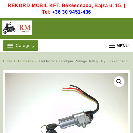
Skip
REKORD-MOBIL KFT. Békéscsaba, Bajza u. 15. |
to
Tel:
+36 30 9451-436
content
Category
MENU
Home
Termékek
Elektromos Kerékpár Robogó Jellegű Gyújtáskapcsoló