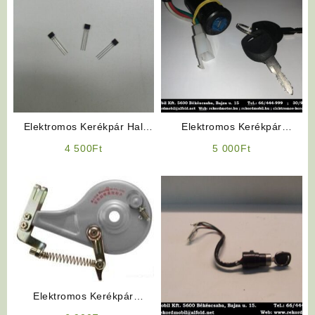
Elektromos Kerékpár Hal
Elektromos Kerékpár
Jeladó
Alkatrész: Gyújtáskapcsoló
4 500
Ft
5 000
Ft
(Bepattintós „kisfejű”)
Elektromos Kerékpár
Expanziós Dobfék