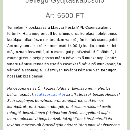
Jellegű Gyújtáskapcsoló
Ár: 5500 FT
Termékeink postázása a Magyar Posta MPL Csomagjaként
történik. Ha a megrendelt benzinmotoros kerékpár, elektromos
kerékpár alkatrésze raktárunkon van rögtön tudjuk csomagolni!
Amennyiben alkatrész rendelését 14:00-ig leadja, rendszerint
még aznap összeállítjuk a csomagot postázására! Elsőbbségi
csomagként a helyi postás már a következő munkanap Önhöz
viheti! Pénteki rendelés esetén következő hét első munkanapján
várható a csomagja. Bármilyen további kérdése van forduljon
hozzánk bizalommal!
Ha cégünk és az Ön közötti földrajzi távolság nem jelentős
bátran ajánljuk
szakszervizünket
az alkatrészek beszereléshez!
Szervizigényes benzinmotoros kerékpárok, elektromos
kerékpárok, elektromos robogók, elektromos rokkantkocsik,
robogók beszállítását (elsősorban Békés megyében) saját
teherautónkkal vállaljuk háztól-házig! Ennek feltételeiről és
további részleteiről érdeklődjön bátran! Több mint két évtizedes