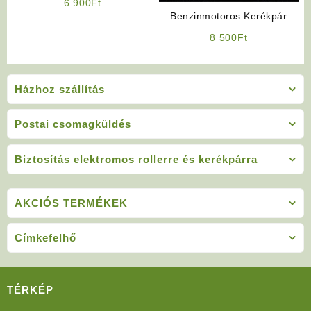
6 900
Ft
Benzinmotoros Kerékpár
Gyújtáskapcsoló
8 500
Ft
Házhoz szállítás
Postai csomagküldés
Biztosítás elektromos rollerre és kerékpárra
AKCIÓS TERMÉKEK
Címkefelhő
TÉRKÉP