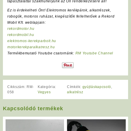
tapasztalattal szakműhelyünk az Ön rendelkezésére áll!
Ez is érdekelheti Önt! Elektromos kerékpárok, alkatrészek,
robogók, motoros ruházat, kiegészítők fellelhetőek a Rekord
Mobil Kft. weblapjain:
rekordmotor.hu
rekordmobil.hu
elektromos-kerekparbolt.hu
motorkerekparalkatresz.hu
Termékbemutató Youtube csatornánk:
RM Youtube Channel
Cikkszám:
RM-
Kategória:
Címkék:
gyújtáskapcsoló
,
058
Vegyes
alkatrész
Kapcsolódó termékek