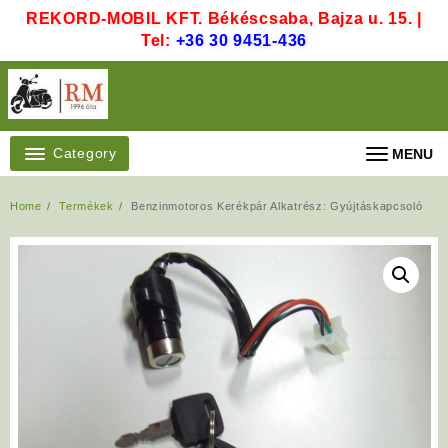
Skip
REKORD-MOBIL KFT. Békéscsaba, Bajza u. 15. |
to
Tel:
+36 30 9451-436
content
Category
MENU
Home
Termékek
Benzinmotoros Kerékpár Alkatrész: Gyújtáskapcsoló