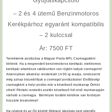
Gyújtáskapcsoló
– 2 és 4 ütemű Benzinmotoros
Kerékpárhoz egyaránt kompatibilis
– 2 kulccsal
Ár: 7500 FT
Termékeink postázása a Magyar Posta MPL Csomagjaként
történik. Ha a megrendelt benzinmotoros kerékpár, elektromos
kerékpár alkatrésze raktárunkon van rögtön tudjuk csomagolni!
Amennyiben alkatrész rendelését 14:00-ig leadja, rendszerint
még aznap összeállítjuk a csomagot postázására! Elsőbbségi
csomagként a helyi postás már a következő munkanap Önhöz
viheti! Pénteki rendelés esetén következő hét első munkanapján
várható a csomagja. Bármilyen további kérdése van forduljon
hozzánk bizalommal!
Ha cégünk és az Ön közötti földrajzi távolság nem jelentős