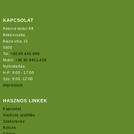
KAPCSOLAT
Rekord-Mobil Kft.
Békéscsaba,
Bajza utca 15.
5600
Tel:
+36 66 444-999
Mobil:
+36 30 9451-436
Nyitvatartás:
H-P: 9:00 - 17:00
Szo: 8:00 -12:00
Impressum
HASZNOS LINKEK
Kapcsolat
Házhosz szállítás
Szakszerviz
Rólunk