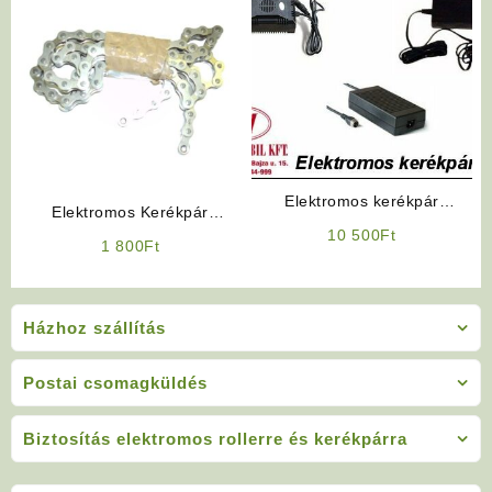
Elektromos kerékpár
Elektromos Kerékpár
akkumulátor töltő 48V
10 500
Ft
Alkatrész: Lánc
1 800
Ft
Házhoz szállítás
Postai csomagküldés
Biztosítás elektromos rollerre és kerékpárra