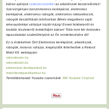
bátran ajánljuk
szakszervizünket
az alkatrészek beszereléshez!
Szervizigényes benzinmotoros kerékpárok, elektromos
kerékpárok, elektromos robogók, elektromos rokkantkocsik,
robogók beszállítását (elsősorban Békés megyében) saját
teherautónkkal vállaljuk háztól-házig! Ennek feltételeiről és
további részleteiről érdeklődjön bátran! Több mint két évtizedes
tapasztalattal szakműhelyünk az Ön rendelkezésére áll!
Ez is érdekelheti Önt! Elektromos kerékpárok, alkatrészek,
robogók, motoros ruházat, kiegészítők fellelhetőek a Rekord
Mobil Kft. weblapjain:
rekordmotor.hu
rekordmobil.hu
elektromos-kerekparbolt.hu
motorkerekparalkatresz.hu
Termékbemutató Youtube csatornánk:
RM Youtube Channel