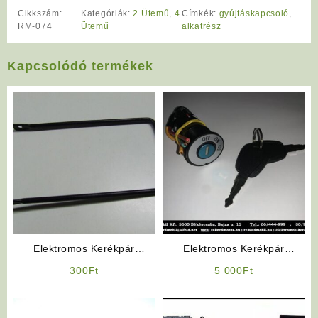
Cikkszám:
Kategóriák:
2 Ütemű
,
4
Címkék:
gyújtáskapcsoló
,
RM-074
Ütemű
alkatrész
Kapcsolódó termékek
Elektromos Kerékpár
Elektromos Kerékpár
Kosártartó Konzol
Alkatrész: Gyújtáskapcsoló
300
Ft
5 000
Ft
(Bepattintós „nagyfejű”)