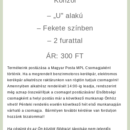
Konzol
– „U” alakú
– Fekete színben
– 2 furattal
ÁR: 300 FT
Termékeink postázása a Magyar Posta MPL Csomagjaként
történik. Ha a megrendelt benzinmotoros kerékpár, elektromos
kerékpár alkatrésze raktárunkon van rögtön tudjuk csomagolni!
Amennyiben alkatrész rendelését 14:00-ig leadja, rendszerint
még aznap összeállítjuk a csomagot postázására! Elsőbbségi
csomagként a helyi postás már a következő munkanap Önhöz
viheti! Pénteki rendelés esetén következő hét első munkanapján
várható a csomagja. Bármilyen további kérdése van forduljon
hozzánk bizalommal!
Ha cégünk és az Ön közötti földrajzi távolság nem jelentős