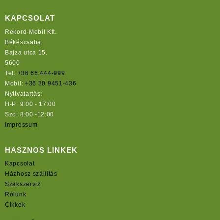
KAPCSOLAT
Rekord-Mobil Kft.
Békéscsaba,
Bajza utca 15.
5600
Tel:
+36 66 444-999
Mobil:
+36 30 9451-436
Nyitvatartás:
H-P: 9:00 - 17:00
Szo: 8:00 -12:00
Impressum
HASZNOS LINKEK
Kapcsolat
Házhosz szállítás
Szakszerviz
Rólunk
Cikkek