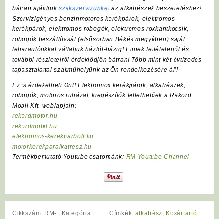
bátran ajánljuk
szakszervizünket
az alkatrészek beszereléshez!
Szervizigényes benzinmotoros kerékpárok, elektromos
kerékpárok, elektromos robogók, elektromos rokkantkocsik,
robogók beszállítását (elsősorban Békés megyében) saját
teherautónkkal vállaljuk háztól-házig! Ennek feltételeiről és
további részleteiről érdeklődjön bátran! Több mint két évtizedes
tapasztalattal szakműhelyünk az Ön rendelkezésére áll!
Ez is érdekelheti Önt! Elektromos kerékpárok, alkatrészek,
robogók, motoros ruházat, kiegészítők fellelhetőek a Rekord
Mobil Kft. weblapjain:
rekordmotor.hu
rekordmobil.hu
elektromos-kerekparbolt.hu
motorkerekparalkatresz.hu
Termékbemutató Youtube csatornánk:
RM Youtube Channel
Cikkszám:
RM-
Kategória:
Címkék:
alkatrész
,
Kosártartó