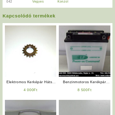
042
Vegyes
Konzol
Kapcsolódó termékek
Elektromos Kerképár Hátsó
Benzinmotoros Kerékpár
szabadonfutó lánckerék
Alkatrész: Akkumulátor
4 000
Ft
8 500
Ft