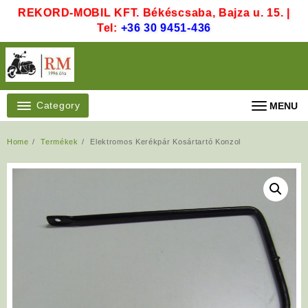
Skip
REKORD-MOBIL KFT. Békéscsaba, Bajza u. 15. |
to
Tel:
+36 30 9451-436
content
Category
MENU
Home
Termékek
Elektromos Kerékpár Kosártartó Konzol