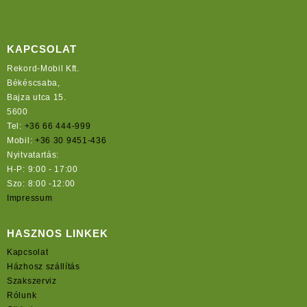
KAPCSOLAT
Rekord-Mobil Kft.
Békéscsaba,
Bajza utca 15.
5600
Tel:
+36 66 444-999
Mobil:
+36 30 9451-436
Nyitvatartás:
H-P: 9:00 - 17:00
Szo: 8:00 -12:00
Impressum
HASZNOS LINKEK
Kapcsolat
Házhosz szállítás
Szakszerviz
Rólunk