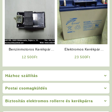
Benzinmotoros Kerékpár
Elektromos Kerékpár
Alkatrész: Elektronika
Akkumulátor 12V 20Ah Ritar
12 500
Ft
23 500
Ft
Házhoz szállítás
Postai csomagküldés
Biztosítás elektromos rollerre és kerékpárra