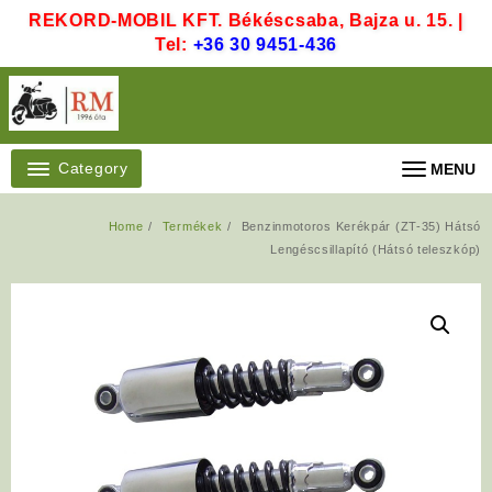
Skip
REKORD-MOBIL KFT. Békéscsaba, Bajza u. 15. |
to
Tel:
+36 30 9451-436
content
Category
MENU
Home
Termékek
Benzinmotoros Kerékpár (ZT-35) Hátsó
Lengéscsillapító (Hátsó teleszkóp)