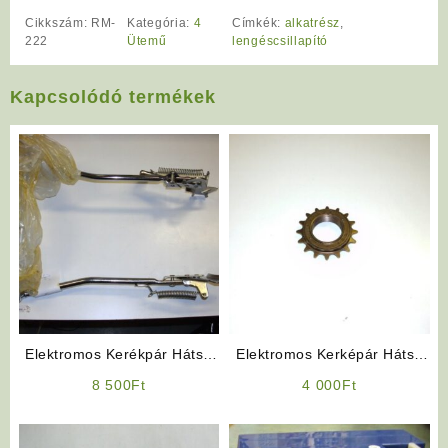
Cikkszám:
RM-
Kategória:
4
Címkék:
alkatrész
,
222
Ütemű
lengéscsillapító
Kapcsolódó termékek
Elektromos Kerékpár Hátsó
Elektromos Kerképár Hátsó
Sztender
szabadonfutó lánckerék
8 500
Ft
4 000
Ft