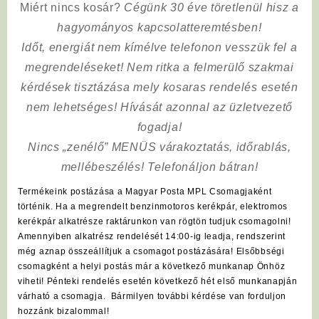
Miért nincs kosár?
Cégünk 30 éve töretlenül hisz a
hagyományos kapcsolatteremtésben!
Időt, energiát nem kímélve
telefonon vesszük fel a
megrendeléseket! Nem ritka a felmerülő szakmai
kérdések tisztázása mely kosaras rendelés esetén
nem lehetséges! Hívását azonnal az üzletvezető
fogadja!
Nincs „zenélő” MENÜS várakoztatás, időrablás,
mellébeszélés! Telefonáljon bátran!
Termékeink postázása a Magyar Posta MPL Csomagjaként
történik. Ha a megrendelt benzinmotoros kerékpár, elektromos
kerékpár alkatrésze raktárunkon van rögtön tudjuk csomagolni!
Amennyiben alkatrész rendelését 14:00-ig leadja, rendszerint
még aznap összeállítjuk a csomagot postázására! Elsőbbségi
csomagként a helyi postás már a következő munkanap Önhöz
viheti! Pénteki rendelés esetén következő hét első munkanapján
várható a csomagja. Bármilyen további kérdése van forduljon
hozzánk bizalommal!