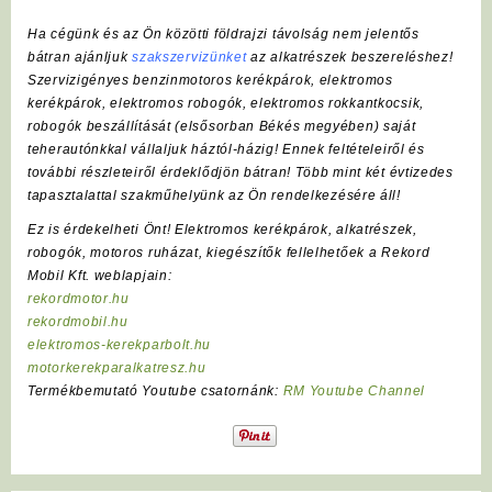
Ha cégünk és az Ön közötti földrajzi távolság nem jelentős
bátran ajánljuk
szakszervizünket
az alkatrészek beszereléshez!
Szervizigényes benzinmotoros kerékpárok, elektromos
kerékpárok, elektromos robogók, elektromos rokkantkocsik,
robogók beszállítását (elsősorban Békés megyében) saját
teherautónkkal vállaljuk háztól-házig! Ennek feltételeiről és
további részleteiről érdeklődjön bátran! Több mint két évtizedes
tapasztalattal szakműhelyünk az Ön rendelkezésére áll!
Ez is érdekelheti Önt! Elektromos kerékpárok, alkatrészek,
robogók, motoros ruházat, kiegészítők fellelhetőek a Rekord
Mobil Kft. weblapjain:
rekordmotor.hu
rekordmobil.hu
elektromos-kerekparbolt.hu
motorkerekparalkatresz.hu
Termékbemutató Youtube csatornánk:
RM Youtube Channel