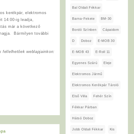
Bal Oldali Fékkar
os kerékpár, elektromos
Barna-Fekete
BM-30
t 14:00-ig leadja,
stás már a következő
Bordó Színben
Cápaidom
magja. Bármilyen további
D
Doboz
E-MOB 30
 fellelhetőek weblapjainkon:
E-MOB 43
E-Roll 11
Egyenes Szárú
Eleje
Elektromos Jármű
Elektromos Kerékpár Tároló
Első Villa
Fehér Szín
Fékkar Párban
Hátsó Doboz
Jobb Oldali Fékkar
Kis
mpa