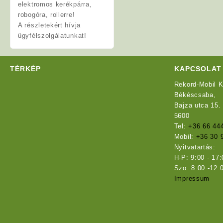
elektromos kerékpárra,
robogóra, rollerre!
A részletekért hívja
ügyfélszolgálatunkat!
TÉRKÉP
KAPCSOLAT
Rekord-Mobil K
Békéscsaba,
Bajza utca 15.
5600
Tel:
+36 66 44
Mobil:
+36 30 
Nyitvatartás:
H-P: 9:00 - 17:
Szo: 8:00 -12:
Impressum