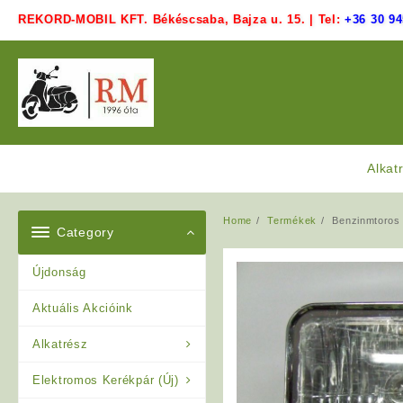
Skip
REKORD-MOBIL KFT. Békéscsaba, Bajza u. 15. | Tel:
+36 30 94
to
content
Alkat
Home
Termékek
Benzinmtoros 
Category
Újdonság
Aktuális Akcióink
Alkatrész
Elektromos Kerékpár (Új)