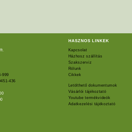
HASZNOS LINKEK
ft.
Kapcsolat
Házhosz szállítás
Szakszerviz
Rólunk
4-999
Cikkek
9451-436
Letölthető dokumentumok
Vásárlói tájékoztató
00
Youtube termékvideók
00
Adatkezelési tájékoztató