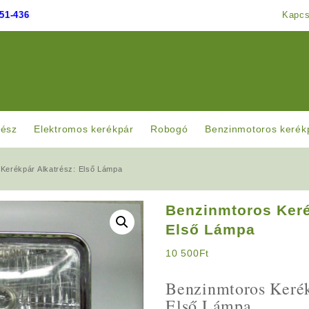
51-436
Kapcs
rész
Elektromos kerékpár
Robogó
Benzinmotoros kerék
Kerékpár Alkatrész: Első Lámpa
Benzinmtoros Keré
Első Lámpa
10 500
Ft
Benzinmtoros Kerék
Első Lámpa