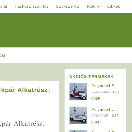
olat
Házhosz szállítás
Szakszerviz
Rólunk
Cikkek
pár
AKCIÓS TERMÉKEK
Polymobil E-
kpár Alkatrész:
Original
MOB 40/A
379 000
Ft
339
price
Elektromos
Current
000
Ft
was:
Háromkerekű
price
Polymobil E-
379
Jármű (Krém-
is:
Original
MOB 40/A
379 000
Ft
339
000Ft.
Bordó)
339
pár Alkatrész:
price
Elektromos
Current
000
Ft
000Ft.
was:
Háromkerekű
price