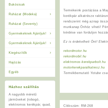
Bukósisak
Termékeink postázása a Mag
Ruházat (Modeka)
kerékpár alkatrésze raktárun
rendszerint még aznap össz
Ruházat (Seventy)
munkanap Önhöz viheti! Pén
kérdése van forduljon hozzá
Gyermekeknek Ajánljuk!
Ez is érdekelheti Önt! Elekt
Gyermekeknek Ajánljuk!
rekordmotor.hu
Kiegészítők
rekordmobil.hu
elektromos-kerekparbolt.hu
Hajózás
motorkerekparalkatresz.hu
Egyéb
Termékbemutató Yotube csa
Házhoz szállítás
A nagyobb méretű
járműveket (robogó,
elektromos kerékpár, quad,
Cikkszám:
RM-268