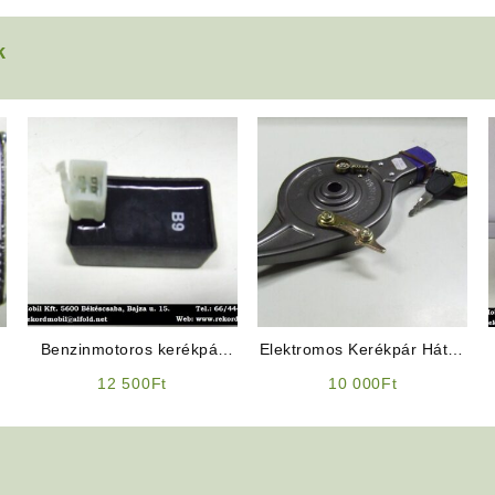
k
Benzinmotoros kerékpár
Elektromos Kerékpár Hátsó
Alkatrész: 4T CDI
dobfék / Benzinmotoros
12 500
Ft
10 000
Ft
Kerékpár hátsó dobfék