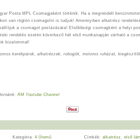
yar Posta MPL Csomagjaként történik. Ha a megrendelt benzinmotor
kon van rögtön csomagolni is tudjuk! Amennyiben alkatrész rendelésé
eállítjuk a csomagot postázására! Elsőbbségi csomagként a helyi po
teki rendelés esetén következő hét első munkanapján várható a cso
nk bizalommal!
romos kerékpárok, alkatrészek, robogók, motoros ruházat, kiegészítők
tornánk:
RM Youtube Channel
Kategória:
4 Ütemű
Címkék:
alkatrész
,
első lá