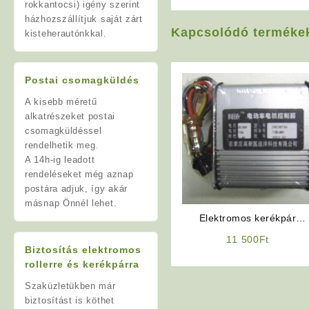
rokkantocsi) igény szerint
házhozszállítjuk saját zárt
Kapcsolódó terméke
kisteherautónkkal.
Postai csomagküldés
A kisebb méretű
alkatrészeket postai
csomagküldéssel
rendelhetik meg.
A 14h-ig leadott
rendeléseket még aznap
postára adjuk, így akár
másnap Önnél lehet.
Elektromos kerékpár
vezérlő elektronika
11 500
Ft
Biztosítás elektromos
rollerre és kerékpárra
Szaküzletükben már
biztosítást is köthet