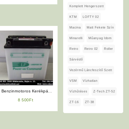
Komplett Hengerszett
KTM
LOFTY 02
Macina
Matt Fekete Szín
Minarelli
Műanyag Idom
Retro
Retro 02
Roller
Sárvédő
Vezérmű Láncfeszítő Szett
VSM
Vízhatlan
Benzinmotoros Kerékpár
Vízhűtéses
Z-Tech ZT-52
Alkatrész: Akkumulátor
8 500
Ft
ZT-16
ZT-38