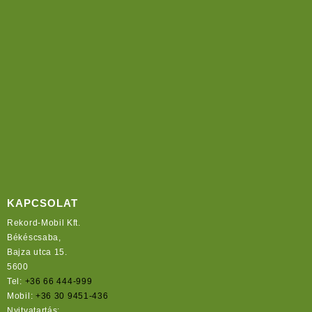
KAPCSOLAT
Rekord-Mobil Kft.
Békéscsaba,
Bajza utca 15.
5600
Tel:
+36 66 444-999
Mobil:
+36 30 9451-436
Nyitvatartás: