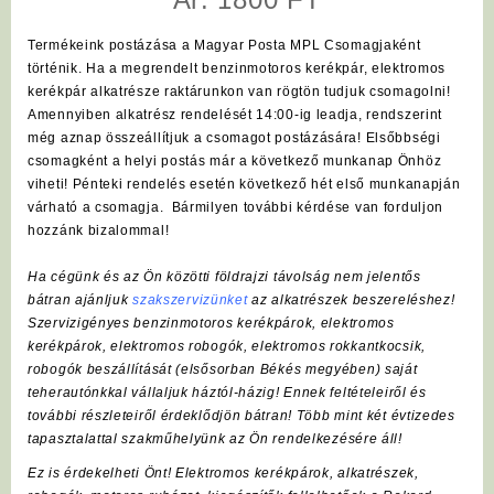
Termékeink postázása a Magyar Posta MPL Csomagjaként
történik. Ha a megrendelt benzinmotoros kerékpár, elektromos
kerékpár alkatrésze raktárunkon van rögtön tudjuk csomagolni!
Amennyiben alkatrész rendelését 14:00-ig leadja, rendszerint
még aznap összeállítjuk a csomagot postázására! Elsőbbségi
csomagként a helyi postás már a következő munkanap Önhöz
viheti! Pénteki rendelés esetén következő hét első munkanapján
várható a csomagja. Bármilyen további kérdése van forduljon
hozzánk bizalommal!
Ha cégünk és az Ön közötti földrajzi távolság nem jelentős
bátran ajánljuk
szakszervizünket
az alkatrészek beszereléshez!
Szervizigényes benzinmotoros kerékpárok, elektromos
kerékpárok, elektromos robogók, elektromos rokkantkocsik,
robogók beszállítását (elsősorban Békés megyében) saját
teherautónkkal vállaljuk háztól-házig! Ennek feltételeiről és
további részleteiről érdeklődjön bátran! Több mint két évtizedes
tapasztalattal szakműhelyünk az Ön rendelkezésére áll!
Ez is érdekelheti Önt! Elektromos kerékpárok, alkatrészek,