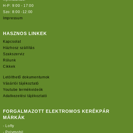
H-P: 9:00 - 17:00
Szo: 8:00 -12:00
Impressum
HASZNOS LINKEK
Kapcsolat
Házhosz szállítás
Szakszerviz
Rólunk
Cikkek
Letölthető dokumentumok
Vásárlói tájékoztató
Youtube termékvideók
Adatkezelési tájékoztató
FORGALMAZOTT ELEKTROMOS KERÉKPÁR
MÁRKÁK
-
Lofty
-
Polymobil