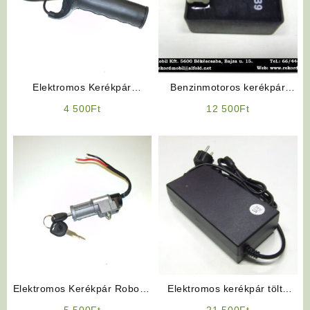
Elektromos Kerékpár
Benzinmotoros kerékpár
Alkatrész: Gázkar /
Alkatrész: 4T CDI
4 500
Ft
12 500
Ft
Gázmarkolat
Elektromos Kerékpár Robogó
Elektromos kerékpár töltő
Jellegű Gyújtáskapcsoló
36V 2Ah, Lithium
5 500
Ft
21 500
Ft