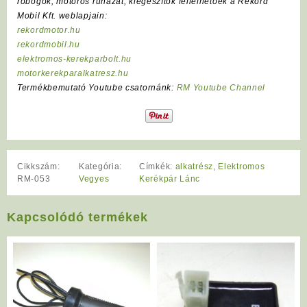
robogók, motoros ruházat, kiegészítők fellelhetőek a Rekord
Mobil Kft. weblapjain:
rekordmotor.hu
rekordmobil.hu
elektromos-kerekparbolt.hu
motorkerekparalkatresz.hu
Termékbemutató Youtube csatornánk:
RM Youtube Channel
Cikkszám:
Kategória:
Címkék:
alkatrész
,
Elektromos
RM-053
Vegyes
Kerékpár Lánc
Kapcsolódó termékek