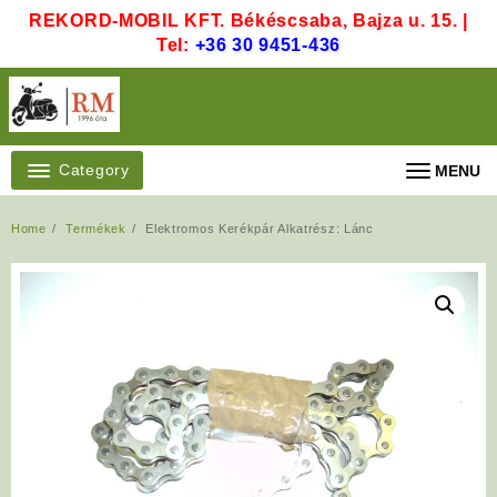
Skip
REKORD-MOBIL KFT. Békéscsaba, Bajza u. 15. |
to
Tel:
+36 30 9451-436
content
Category
MENU
Home
Termékek
Elektromos Kerékpár Alkatrész: Lánc