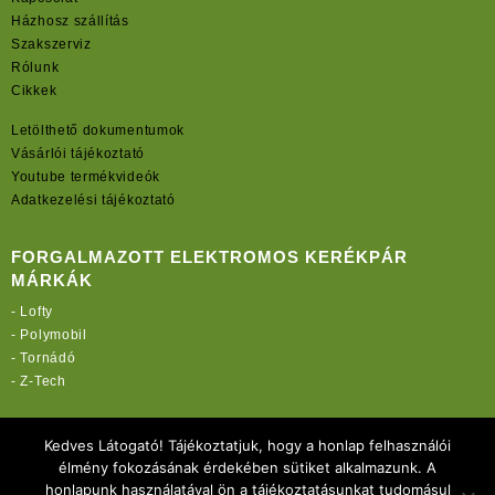
Házhosz szállítás
Szakszerviz
Rólunk
Cikkek
Letölthető dokumentumok
Vásárlói tájékoztató
Youtube termékvideók
Adatkezelési tájékoztató
FORGALMAZOTT ELEKTROMOS KERÉKPÁR
MÁRKÁK
-
Lofty
-
Polymobil
-
Tornádó
-
Z-Tech
TOVÁBBI OLDALAINK:
Kedves Látogató! Tájékoztatjuk, hogy a honlap felhasználói
rekordmobil.hu
élmény fokozásának érdekében sütiket alkalmazunk. A
rekordmotor.hu
honlapunk használatával ön a tájékoztatásunkat tudomásul