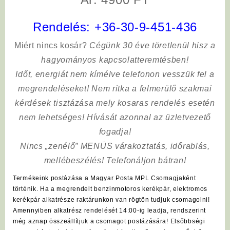
Rendelés:
+36-30-9-451-436
Miért nincs kosár?
Cégünk 30 éve töretlenül hisz a
hagyományos kapcsolatteremtésben!
Időt, energiát nem kímélve
telefonon vesszük fel a
megrendeléseket! Nem ritka a felmerülő szakmai
kérdések tisztázása mely kosaras rendelés esetén
nem lehetséges! Hívását azonnal az üzletvezető
fogadja!
Nincs „zenélő” MENÜS várakoztatás, időrablás,
mellébeszélés! Telefonáljon bátran!
Termékeink postázása a Magyar Posta MPL Csomagjaként
történik. Ha a megrendelt benzinmotoros kerékpár, elektromos
kerékpár alkatrésze raktárunkon van rögtön tudjuk csomagolni!
Amennyiben alkatrész rendelését 14:00-ig leadja, rendszerint
még aznap összeállítjuk a csomagot postázására! Elsőbbségi