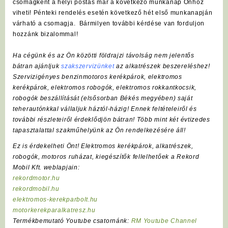
csomagként a helyi postás már a következő munkanap Önhöz
viheti! Pénteki rendelés esetén következő hét első munkanapján
várható a csomagja. Bármilyen további kérdése van forduljon
hozzánk bizalommal!
Ha cégünk és az Ön közötti földrajzi távolság nem jelentős
bátran ajánljuk
szakszervizünket
az alkatrészek beszereléshez!
Szervizigényes benzinmotoros kerékpárok, elektromos
kerékpárok, elektromos robogók, elektromos rokkantkocsik,
robogók beszállítását (elsősorban Békés megyében) saját
teherautónkkal vállaljuk háztól-házig! Ennek feltételeiről és
további részleteiről érdeklődjön bátran! Több mint két évtizedes
tapasztalattal szakműhelyünk az Ön rendelkezésére áll!
Ez is érdekelheti Önt! Elektromos kerékpárok, alkatrészek,
robogók, motoros ruházat, kiegészítők fellelhetőek a Rekord
Mobil Kft. weblapjain:
rekordmotor.hu
rekordmobil.hu
elektromos-kerekparbolt.hu
motorkerekparalkatresz.hu
Termékbemutató Youtube csatornánk:
RM Youtube Channel