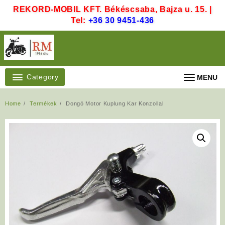
Skip
REKORD-MOBIL KFT. Békéscsaba, Bajza u. 15. |
to
Tel:
+36 30 9451-436
content
Category
MENU
Home
Termékek
Dongó Motor Kuplung Kar Konzollal