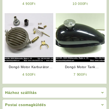
Gázkar
4 900
Ft
10 000
Ft
Dongó Motor Karburátor
Dongó Motor Tank
Felújító Garnitúra
(Tanksapkával)
4 500
Ft
7 900
Ft
Házhoz szállítás
Postai csomagküldés