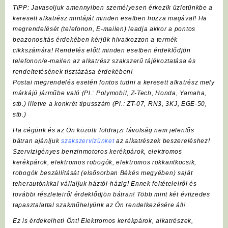
TIPP: Javasoljuk amennyiben személyesen érkezik üzletünkbe a
keresett alkatrész mintáját minden esetben hozza magával! Ha
megrendelését (telefonon, E-mailen) leadja akkor a pontos
beazonosítás érdekében kérjük hivatkozzon a termék
cikkszámára! Rendelés előtt minden esetben érdeklődjön
telefonon/e-mailen az alkatrész szakszerű tájékoztatása és
rendeltetésének tisztázása érdekében!
Postai megrendelés esetén fontos tudni a keresett alkatrész mely
márkájú járműbe való (Pl.:
Polymobil
,
Z-Tech
, Honda, Yamaha,
stb.) illetve a konkrét típusszám (Pl.: ZT-07, RN3, 3KJ, EGE-50,
stb.)
Ha cégünk és az Ön közötti földrajzi távolság nem jelentős
bátran ajánljuk
szakszervizünket
az alkatrészek beszereléshez!
Szervizigényes benzinmotoros kerékpárok, elektromos
kerékpárok, elektromos robogók, elektromos rokkantkocsik,
robogók beszállítását (elsősorban Békés megyében) saját
teherautónkkal vállaljuk háztól-házig! Ennek feltételeiről és
további részleteiről érdeklődjön bátran! Több mint két évtizedes
tapasztalattal szakműhelyünk az Ön rendelkezésére áll!
Ez is érdekelheti Önt! Elektromos kerékpárok, alkatrészek,