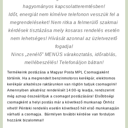
hagyományos kapcsolatteremtésben!
Időt, energiát nem kímélve
telefonon vesszük fel a
megrendeléseket! Nem ritka a felmerülő szakmai
kérdések tisztázása mely kosaras rendelés esetén
nem lehetséges! Hívását azonnal az üzletvezető
fogadja!
Nincs „zenélő” MENÜS várakoztatás, időrablás,
mellébeszélés! Telefonáljon bátran!
Termékeink postázása a Magyar Posta MPL Csomagjaként
történik. Ha a megrendelt benzinmotoros kerékpár, elektromos
kerékpár alkatrésze raktárunkon van rögtön tudjuk csomagolni!
Amennyiben alkatrész rendelését 14:00-ig leadja, rendszerint
még aznap összeállítjuk a csomagot postázására! Elsőbbségi
csomagként a helyi postás már a következő munkanap Önhöz
viheti! Pénteki rendelés esetén következő hét első munkanapján
várható a csomagja. Bármilyen további kérdése van forduljon
hozzánk bizalommal!