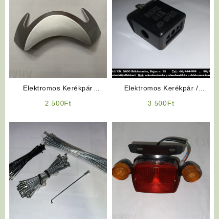
Elektromos Kerékpár
Elektromos Kerékpár /
Alkatrész: Fejidom Dísz
Elektromos Robogó
2 500
Ft
3 500
Ft
Alkatrész: Irányjelző
Automata