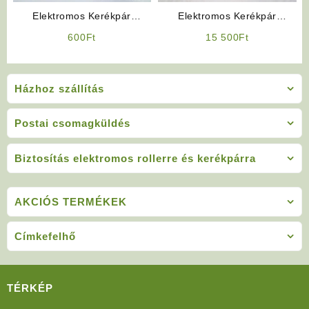
Elektromos Kerékpár
Elektromos Kerékpár
Alkatrész: Küllők
Alkatrész: Hátsó Lámpa
600
Ft
15 500
Ft
Irányjelzővel LED-es
Házhoz szállítás
Postai csomagküldés
Biztosítás elektromos rollerre és kerékpárra
AKCIÓS TERMÉKEK
Címkefelhő
TÉRKÉP