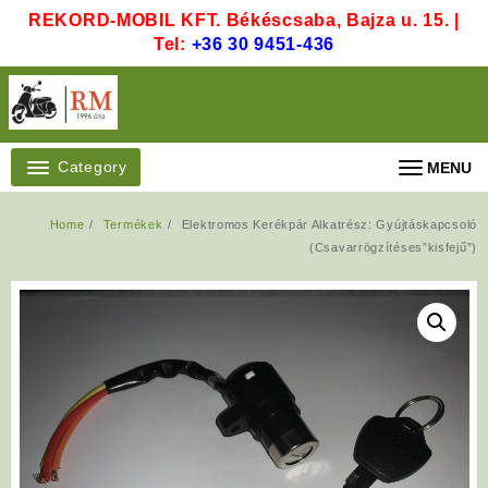
Skip
REKORD-MOBIL KFT. Békéscsaba, Bajza u. 15. |
to
Tel:
+36 30 9451-436
content
Category
MENU
Home
Termékek
Elektromos Kerékpár Alkatrész: Gyújtáskapcsoló
(Csavarrögzítéses”kisfejű”)