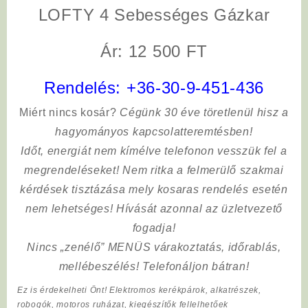
LOFTY 4 Sebességes Gázkar
Ár: 12 500 FT
Rendelés:
+36-30-9-451-436
Miért nincs kosár?
Cégünk 30 éve töretlenül hisz a
hagyományos kapcsolatteremtésben!
Időt, energiát nem kímélve
telefonon vesszük fel a
megrendeléseket! Nem ritka a felmerülő szakmai
kérdések tisztázása mely kosaras rendelés esetén
nem lehetséges! Hívását azonnal az üzletvezető
fogadja!
Nincs „zenélő” MENÜS várakoztatás, időrablás,
mellébeszélés! Telefonáljon bátran!
Ez is érdekelheti Önt! Elektromos kerékpárok, alkatrészek,
robogók, motoros ruházat, kiegészítők fellelhetőek