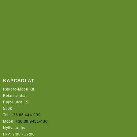
KAPCSOLAT
Rekord-Mobil Kft.
Békéscsaba,
Bajza utca 15.
5600
Tel:
+36 66 444-999
Mobil:
+36 30 9451-436
Nyitvatartás:
H-P: 9:00 - 17:00