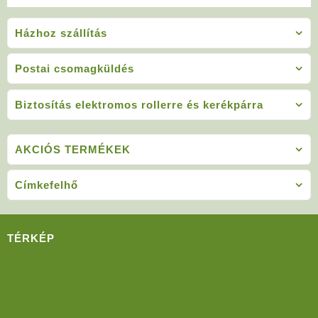
was:
is:
299
280
Házhoz szállítás
000Ft.
000Ft
Postai csomagküldés
Biztosítás elektromos rollerre és kerékpárra
AKCIÓS TERMÉKEK
Címkefelhő
TÉRKÉP