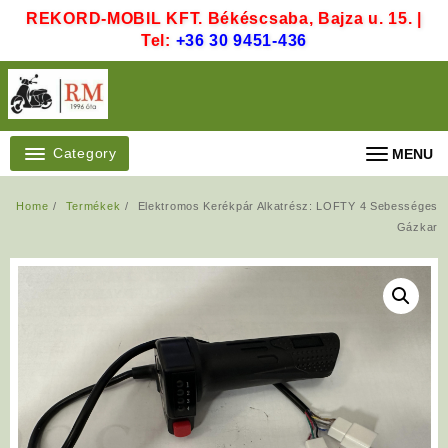
Skip
REKORD-MOBIL KFT. Békéscsaba, Bajza u. 15. |
to
Tel:
+36 30 9451-436
content
Category
MENU
Home
Termékek
Elektromos Kerékpár Alkatrész: LOFTY 4 Sebességes
Gázkar