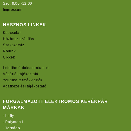
Szo: 8:00 -12:00
Impressum
HASZNOS LINKEK
Kapcsolat
Házhosz szállítás
Szakszerviz
Rólunk
Cikkek
Letölthető dokumentumok
Vásárlói tájékoztató
Youtube termékvideók
Adatkezelési tájékoztató
FORGALMAZOTT ELEKTROMOS KERÉKPÁR
MÁRKÁK
-
Lofty
-
Polymobil
-
Tornádó