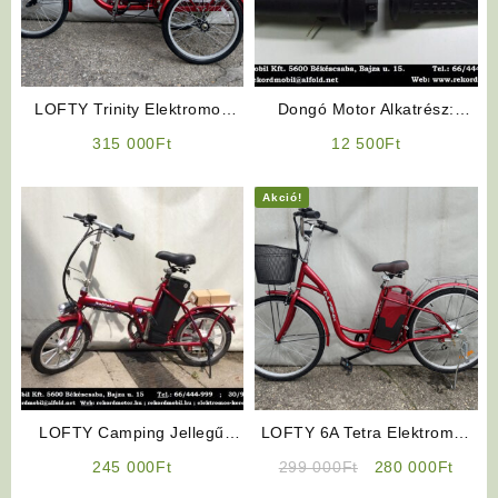
LOFTY Trinity Elektromos
Dongó Motor Alkatrész:
Háromkerekű Bevásárlókocsi
Gázkar Szett
315 000
Ft
12 500
Ft
Akció!
LOFTY Camping Jellegű
LOFTY 6A Tetra Elektromos
Elektromos Kerékpár
Kerékpár (Piros Színben)
Original
Curre
245 000
Ft
299 000
Ft
280 000
Ft
Litiumos
price
price