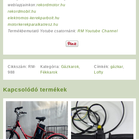
weblapjainkon:
rekordmotor.hu
rekordmobil.hu
elektromos-kerekparbolt.hu
motorkerekparalkatresz.hu
Termékbemutató Yotube csatornánk:
RM Youtube Channel
Cikkszám:
RM-
Kategória:
Gázkarok,
Címkék:
gázkar
,
988
Fékkarok
Lofty
Kapcsolódó termékek