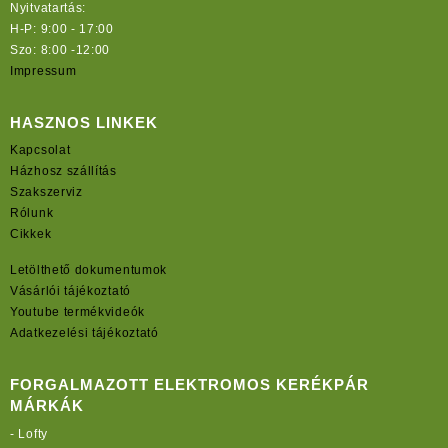
Nyitvatartás:
H-P: 9:00 - 17:00
Szo: 8:00 -12:00
Impressum
HASZNOS LINKEK
Kapcsolat
Házhosz szállítás
Szakszerviz
Rólunk
Cikkek
Letölthető dokumentumok
Vásárlói tájékoztató
Youtube termékvideók
Adatkezelési tájékoztató
FORGALMAZOTT ELEKTROMOS KERÉKPÁR
MÁRKÁK
-
Lofty