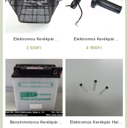
Elektromos Kerékpár
Elektromos Kerékpár
Kiegészítő: Hátsó Kosár
Alkatrész: Vezérlőmarkolat
3 500
Ft
4 900
Ft
Baloldali
Benzinmotoros Kerékpár
Elektromos Kerékpár Hal
Alkatrész: Akkumulátor
Jeladó