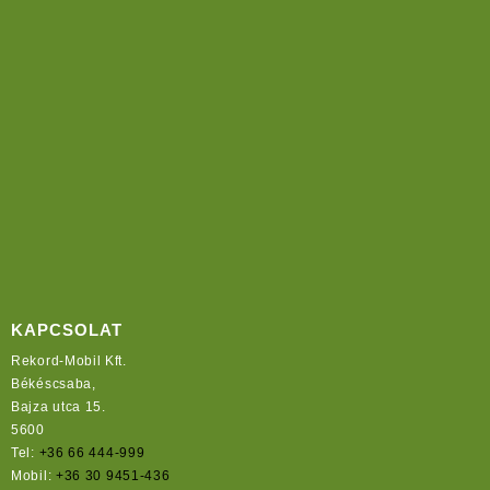
KAPCSOLAT
Rekord-Mobil Kft.
Békéscsaba,
Bajza utca 15.
5600
Tel:
+36 66 444-999
Mobil:
+36 30 9451-436