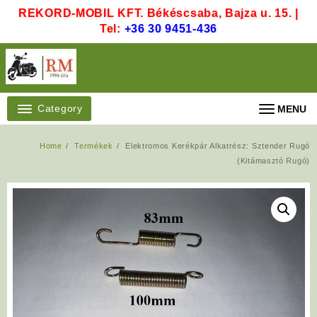
Skip
REKORD-MOBIL KFT. Békéscsaba, Bajza u. 15. |
to
Tel:
+36 30 9451-436
content
Category
MENU
Home
Termékek
Elektromos Kerékpár Alkatrész: Sztender Rugó
(Kitámasztó Rugó)