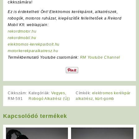
cikkszámára!
Ez is érdekelheti Önt! Elektromos kerékpárok, alkatrészek,
robogók, motoros ruházat, kiegészítők fellelhetőek a Rekord
Mobil Kft. weblapjain:
rekordmotor.hu
rekordmobil.hu
elektromos-kerekparbolt.hu
motorkerekparalkatresz.hu
Termékbemutató Youtube csatornánk:
RM Youtube Channel
Cikkszám:
Kategóriák:
Vegyes
,
Címkék:
elektromos kerékpár
RM-591
Robogó Alkatrész (Új)
alkatrész
,
kürt-gomb
Kapcsolódó termékek