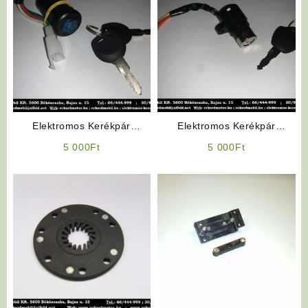
Elektromos Kerékpár
Elektromos Kerékpár
Alkatrész: Gyújtáskapcsoló
Alkatrész: Gyújtáskapcsoló
5 000
Ft
5 000
Ft
(Bepattintós „kisfejű”)
(Csavarrögzítéses”kisfejű”)