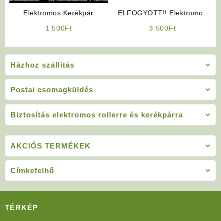
Elektromos Kerékpár
ELFOGYOTT!! Elektromos
Pedálasszisztenciát vezérlő
Kerékpár Alkatrész:
1 500
Ft
3 500
Ft
mágnes
Akkumulátor Doboz/Talp
Szett
Házhoz szállítás
Postai csomagküldés
Biztosítás elektromos rollerre és kerékpárra
AKCIÓS TERMÉKEK
Címkefelhő
TÉRKÉP