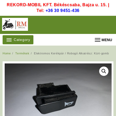
Skip
REKORD-MOBIL KFT. Békéscsaba, Bajza u. 15. |
to
Tel:
+36 30 9451-436
content
Category
MENU
Home
Termékek
Elektromos Kerékpár / Robogó Alkatrész: Kürt-gomb