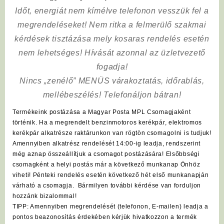
Időt, energiát nem kímélve
telefonon vesszük fel a
megrendeléseket! Nem ritka a felmerülő szakmai
kérdések tisztázása mely kosaras rendelés esetén
nem lehetséges! Hívását azonnal az üzletvezető
fogadja!
Nincs „zenélő” MENÜS várakoztatás, időrablás,
mellébeszélés! Telefonáljon bátran!
Termékeink postázása a Magyar Posta MPL Csomagjaként
történik. Ha a megrendelt benzinmotoros kerékpár, elektromos
kerékpár alkatrésze raktárunkon van rögtön csomagolni is tudjuk!
Amennyiben alkatrész rendelését 14:00-ig leadja, rendszerint
még aznap összeállítjuk a csomagot postázására! Elsőbbségi
csomagként a helyi postás már a következő munkanap Önhöz
viheti! Pénteki rendelés esetén következő hét első munkanapján
várható a csomagja. Bármilyen további kérdése van forduljon
hozzánk bizalommal!
TIPP: Amennyiben megrendelését (telefonon, E-mailen) leadja a
pontos beazonosítás érdekében kérjük hivatkozzon a termék