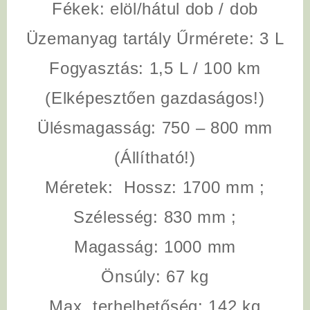
Fékek:
elöl/hátul dob / dob
Üzemanyag tartály Űrmérete:
3 L
Fogyasztás:
1,5 L / 100 km
(Elképesztően gazdaságos!)
Ülésmagasság:
750 – 800 mm
(Állítható!)
Méretek:
Hossz: 1700 mm ;
Szélesség: 830 mm ;
Magasság: 1000 mm
Önsúly:
67 kg
Max. terhelhetőség:
142 kg