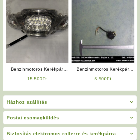
Benzinmotoros Kerékpár
Benzinmotoros Kerékpár
Alkatrész: Első Lámpa (6+5
Önindító Relé
15 500
Ft
5 500
Ft
Ledes)
Házhoz szállítás
Postai csomagküldés
Biztosítás elektromos rollerre és kerékpárra