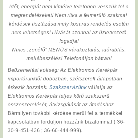
Időt, energiát nem kímélve
telefonon vesszük fel a
megrendeléseket! Nem ritka a felmerülő szakmai
kérdések tisztázása mely kosaras rendelés esetén
nem lehetséges! Hívását azonnal az üzletvezető
fogadja!
Nincs „zenélő” MENÜS várakoztatás, időrablás,
mellébeszélés! Telefonáljon bátran!
Beüzemelési költség
: Az Elektromos Kerékpár
importőrünktől dobozban, szétszerelt állapotban
érkezik hozzánk.
Szakszervizünk
vállalja az
Elektromos Kerékpár teljes körű szakszerű
összeszerelését, átvizsgálását az átadáshoz.
Bármilyen további kérdése merül fel a termékkel
kapcsolatban forduljon hozzánk bizalommal ( 36-
30-9-451-436 ; 36-66-444-999).