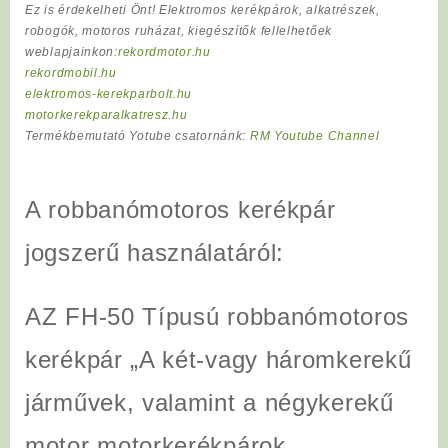
Ez is érdekelheti Önt! Elektromos kerékpárok, alkatrészek,
robogók, motoros ruházat, kiegészítők fellelhetőek
weblapjainkon:
rekordmotor.hu
rekordmobil.hu
elektromos-kerekparbolt.hu
motorkerekparalkatresz.hu
Termékbemutató Yotube csatornánk:
RM Youtube Channel
A robbanómotoros kerékpár
jogszerű használatáról:
AZ FH-50 Típusú robbanómotoros
kerékpár „A két-vagy háromkerekű
járművek, valamint a négykerekű
motor motorkerékpárok