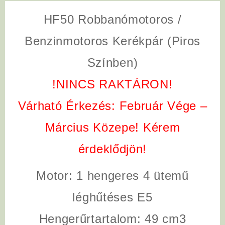
HF50 Robbanómotoros /
Benzinmotoros Kerékpár (Piros
Színben)
!NINCS RAKTÁRON!
Várható Érkezés: Február Vége –
Március Közepe! Kérem
érdeklődjön!
Motor:
1 hengeres 4 ütemű
léghűtéses E5
Hengerűrtartalom:
49 cm3