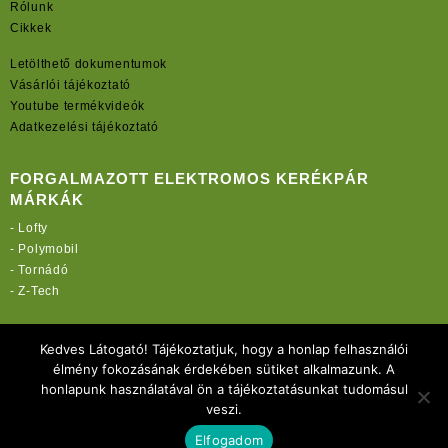
Rólunk
Cikkek
Letölthető dokumentumok
Vásárlói tájékoztató
Youtube termékvideók
Adatkezelési tájékoztató
FORGALMAZOTT ELEKTROMOS KERÉKPÁR
MÁRKÁK
-
Lofty
-
Polymobil
-
Tornádó
-
Z-Tech
TOVÁBBI OLDALAINK:
Kedves Látogató! Tájékoztatjuk, hogy a honlap felhasználói
rekordmobil.hu
élmény fokozásának érdekében sütiket alkalmazunk. A
rekordmotor.hu
honlapunk használatával ön a tájékoztatásunkat tudomásul
elektromos-kerekparbolt.hu
veszi.
Elfogadom