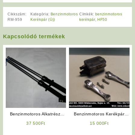
Cikkszám:
Kategória:
Benzinmotoros
Címkék:
benzinmotoros
RM-959
Kerékpár (Új)
kerékpár
,
HF50
Kapcsolódó termékek
Benzinmotoros Alkatrész:
Benzinmotoros Kerékpár
Teleszkóp
Pedálszett
37 500
Ft
15 000
Ft