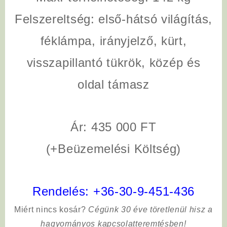
Felszereltség:
első-hátsó világítás,
féklámpa, irányjelző, kürt,
visszapillantó tükrök, közép és
oldal támasz
Ár: 435 000 FT
(+Beüzemelési Költség)
Rendelés:
+36-30-9-451-436
Miért nincs kosár?
Cégünk 30 éve töretlenül hisz a
hagyományos kapcsolatteremtésben!