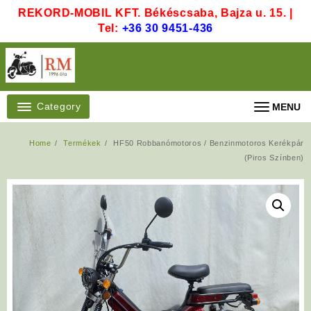
Skip
REKORD-MOBIL KFT. Békéscsaba, Bajza u. 15. |
to
Tel:
+36 30 9451-436
content
Category
MENU
Home
Termékek
HF50 Robbanómotoros / Benzinmotoros Kerékpár
(Piros Színben)