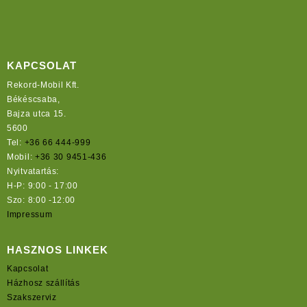
KAPCSOLAT
Rekord-Mobil Kft.
Békéscsaba,
Bajza utca 15.
5600
Tel:
+36 66 444-999
Mobil:
+36 30 9451-436
Nyitvatartás:
H-P: 9:00 - 17:00
Szo: 8:00 -12:00
Impressum
HASZNOS LINKEK
Kapcsolat
Házhosz szállítás
Szakszerviz