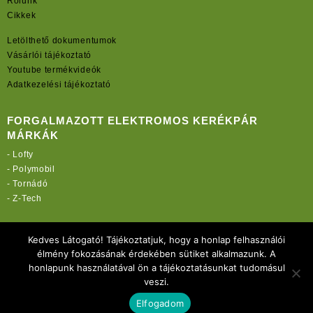
Rólunk
Cikkek
Letölthető dokumentumok
Vásárlói tájékoztató
Youtube termékvideók
Adatkezelési tájékoztató
FORGALMAZOTT ELEKTROMOS KERÉKPÁR
MÁRKÁK
-
Lofty
-
Polymobil
-
Tornádó
-
Z-Tech
TOVÁBBI OLDALAINK:
Kedves Látogató! Tájékoztatjuk, hogy a honlap felhasználói
rekordmobil.hu
élmény fokozásának érdekében sütiket alkalmazunk. A
rekordmotor.hu
honlapunk használatával ön a tájékoztatásunkat tudomásul
elektromos-kerekparbolt.hu
veszi.
Elfogadom
Copyright 2021 Rekord-Mobil Kft.