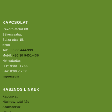
KAPCSOLAT
Rekord-Mobil Kft.
Békéscsaba,
Bajza utca 15.
5600
Tel:
+36 66 444-999
Mobil:
+36 30 9451-436
Nyitvatartás:
H-P: 9:00 - 17:00
Szo: 8:00 -12:00
Impressum
HASZNOS LINKEK
Kapcsolat
Házhosz szállítás
Szakszerviz