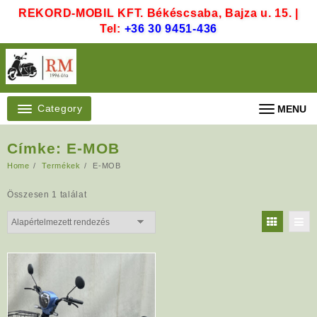
Skip
REKORD-MOBIL KFT. Békéscsaba, Bajza u. 15. |
to
Tel:
+36 30 9451-436
content
Category
MENU
Címke:
E-MOB
Home
Termékek
E-MOB
Összesen 1 találat