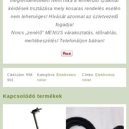
megrendeléseket! Nem ritka a felmerülő szakmai
kérdések tisztázása mely kosaras rendelés esetén
nem lehetséges! Hívását azonnal az üzletvezető
fogadja!
Nincs „zenélő” MENÜS várakoztatás, időrablás,
mellébeszélés! Telefonáljon bátran!
Cikkszám:
RM-
Kategória:
Elektromos
Címke:
Elektromos
901
roller
roller
Kapcsolódó termékek