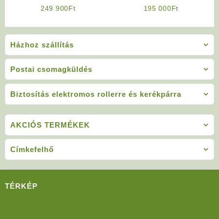
(Sárga)
S11600
249 900
Ft
195 000
Ft
Házhoz szállítás
Postai csomagküldés
Biztosítás elektromos rollerre és kerékpárra
AKCIÓS TERMÉKEK
Címkefelhő
TÉRKÉP