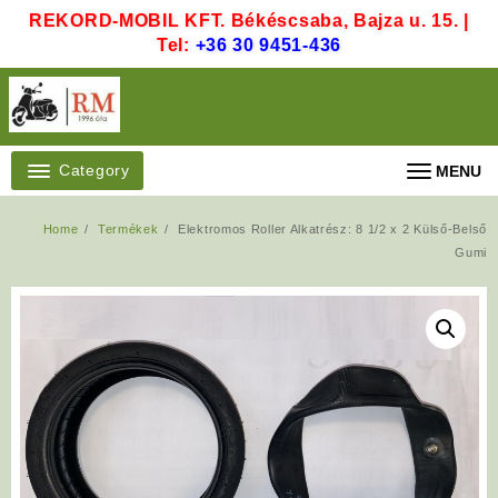
Skip
REKORD-MOBIL KFT. Békéscsaba, Bajza u. 15. |
to
Tel:
+36 30 9451-436
content
Category
MENU
Home
Termékek
Elektromos Roller Alkatrész: 8 1/2 x 2 Külső-Belső
Gumi