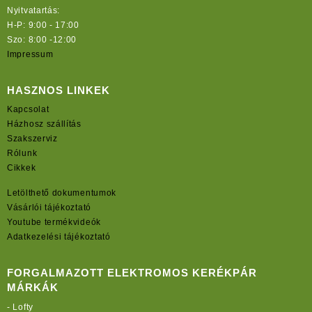
Nyitvatartás:
H-P: 9:00 - 17:00
Szo: 8:00 -12:00
Impressum
HASZNOS LINKEK
Kapcsolat
Házhosz szállítás
Szakszerviz
Rólunk
Cikkek
Letölthető dokumentumok
Vásárlói tájékoztató
Youtube termékvideók
Adatkezelési tájékoztató
FORGALMAZOTT ELEKTROMOS KERÉKPÁR
MÁRKÁK
-
Lofty