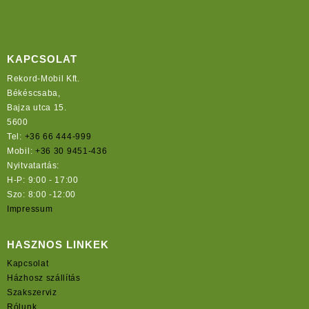
KAPCSOLAT
Rekord-Mobil Kft.
Békéscsaba,
Bajza utca 15.
5600
Tel:
+36 66 444-999
Mobil:
+36 30 9451-436
Nyitvatartás:
H-P: 9:00 - 17:00
Szo: 8:00 -12:00
Impressum
HASZNOS LINKEK
Kapcsolat
Házhosz szállítás
Szakszerviz
Rólunk