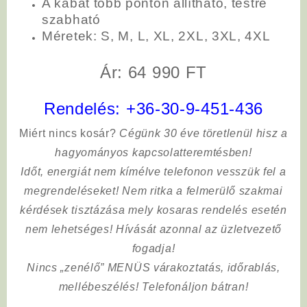
A kabát több ponton állítható, testre
szabható
Méretek
: S, M, L, XL, 2XL, 3XL, 4XL
Ár: 64 990 FT
Rendelés:
+36-30-9-451-436
Miért nincs kosár?
Cégünk 30 éve töretlenül hisz a
hagyományos kapcsolatteremtésben!
Időt, energiát nem kímélve
telefonon vesszük fel a
megrendeléseket! Nem ritka a felmerülő szakmai
kérdések tisztázása mely kosaras rendelés esetén
nem lehetséges! Hívását azonnal az üzletvezető
fogadja!
Nincs „zenélő” MENÜS várakoztatás, időrablás,
mellébeszélés! Telefonáljon bátran!