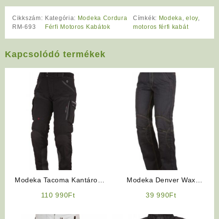
Cikkszám:
Kategória:
Modeka Cordura
Címkék:
Modeka
,
eloy
,
RM-693
Férfi Motoros Kabátok
motoros férfi kabát
Kapcsolódó termékek
Modeka Tacoma Kantáros
Modeka Denver Wax
motoros nadrág
motoros farmer
110 990
Ft
39 990
Ft