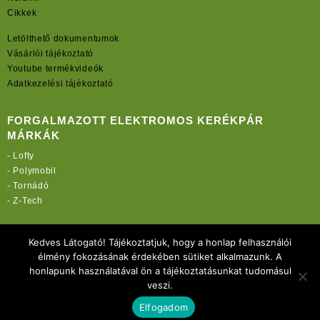
Cikkek
Letölthető dokumentumok
Vásárlói tájékoztató
Youtube termékvideók
Adatkezelési tájékoztató
FORGALMAZOTT ELEKTROMOS KERÉKPÁR
MÁRKÁK
-
Lofty
-
Polymobil
-
Tornádó
-
Z-Tech
TOVÁBBI OLDALAINK:
Kedves Látogató! Tájékoztatjuk, hogy a honlap felhasználói
rekordmobil.hu
élmény fokozásának érdekében sütiket alkalmazunk. A
rekordmotor.hu
honlapunk használatával ön a tájékoztatásunkat tudomásul
elektromos-kerekparbolt.hu
veszi.
Elfogadom
Copyright 2021 Rekord-Mobil Kft.