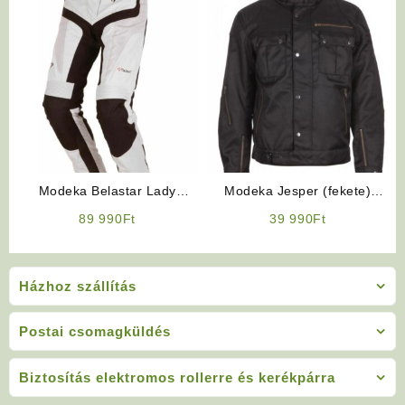
Modeka Belastar Lady
Modeka Jesper (fekete)
motoros nadrág
motoros kabát
89 990
Ft
39 990
Ft
Házhoz szállítás
Postai csomagküldés
Biztosítás elektromos rollerre és kerékpárra