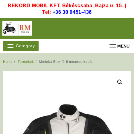
Skip
REKORD-MOBIL KFT. Békéscsaba, Bajza u. 15. |
to
Tel:
+36 30 9451-436
content
Category
MENU
Home
Termékek
Modeka Eloy férfi motoros kabát