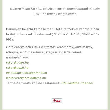
Rekord Mobil Kft által készített videó: Termékforgató tárcsán
360°’-os termék megtekintés
Bármilyen további kérdése merül fel a termékkel kapcsolatban
forduljon hozzánk bizalommal ( 36-30-9-451-436 ; 36-66-444-
999).
Ez is érdekelheti Önt! Elektromos kerékpárok, alkatrészek,
robogók, motoros ruházat, kiegészítők fellelhetőek
weblapjainkon:
rekordmotor.hu
rekordmobil.hu
elektromos-kerekparbolt.hu
motorkerekparalkatresz.hu
Termékbemutató Yotube csatornánk:
RM Youtube Channel