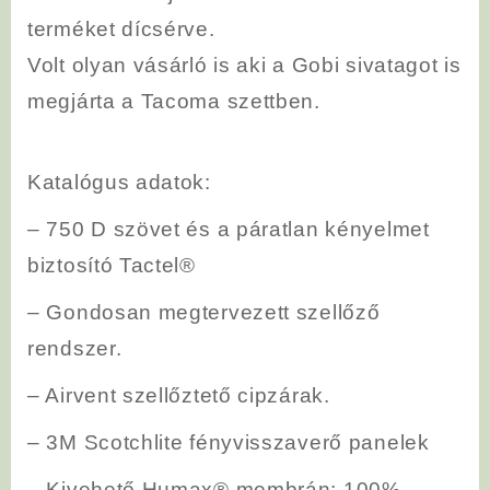
terméket dícsérve.
Volt olyan vásárló is aki a Gobi sivatagot is
megjárta a Tacoma szettben.
Katalógus adatok:
– 750 D szövet és a páratlan kényelmet
biztosító Tactel®
– Gondosan megtervezett szellőző
rendszer.
– Airvent szellőztető cipzárak.
– 3M Scotchlite fényvisszaverő panelek
– Kivehető Humax® membrán: 100%