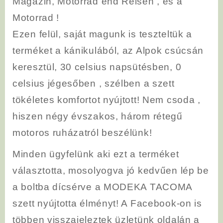
Magazin, Motorrad end Reisen , és a
Motorrad !
Ezen felül, saját magunk is teszteltük a
terméket a kánikulából, az Alpok csúcsán
keresztül, 30 celsius napsütésben, 0
celsius jégesőben , szélben a szett
tökéletes komfortot nyújtott! Nem csoda ,
hiszen négy évszakos, három rétegű
motoros ruházatról beszélünk!
Minden ügyfelünk aki ezt a terméket
választotta, mosolyogva jó kedvűen lép be
a boltba dícsérve a MODEKA TACOMA
szett nyújtotta élményt! A Facebook-on is
többen visszajeleztek üzletünk oldalán a