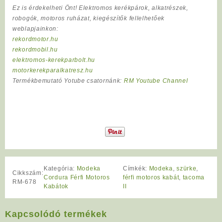
Ez is érdekelheti Önt! Elektromos kerékpárok, alkatrészek,
robogók, motoros ruházat, kiegészítők fellelhetőek
weblapjainkon:
rekordmotor.hu
rekordmobil.hu
elektromos-kerekparbolt.hu
motorkerekparalkatresz.hu
Termékbemutató Yotube csatornánk:
RM Youtube Channel
Kategória:
Modeka
Címkék:
Modeka
,
szürke
,
Cikkszám:
Cordura Férfi Motoros
férfi motoros kabát
,
tacoma
RM-678
Kabátok
II
Kapcsolódó termékek