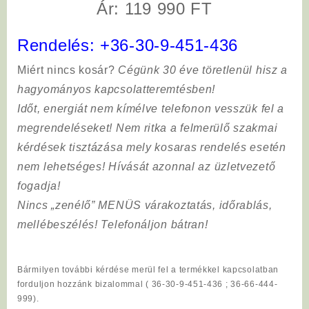
Ár: 119 990 FT
Rendelés:
+36-30-9-451-436
Miért nincs kosár?
Cégünk 30 éve töretlenül hisz a
hagyományos kapcsolatteremtésben!
Időt, energiát nem kímélve
telefonon vesszük fel a
megrendeléseket! Nem ritka a felmerülő szakmai
kérdések tisztázása mely kosaras rendelés esetén
nem lehetséges! Hívását azonnal az üzletvezető
fogadja!
Nincs „zenélő” MENÜS várakoztatás, időrablás,
mellébeszélés! Telefonáljon bátran!
Bármilyen további kérdése merül fel a termékkel kapcsolatban
forduljon hozzánk bizalommal ( 36-30-9-451-436 ; 36-66-444-
999).