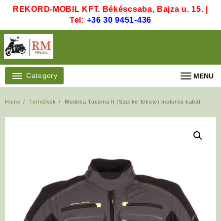
Skip
REKORD-MOBIL KFT. Békéscsaba, Bajza u. 15. |
to
Tel:
+36 30 9451-436
content
Category
MENU
Home
Termékek
Modeka Tacoma II (Szürke-fekete) motoros kabát