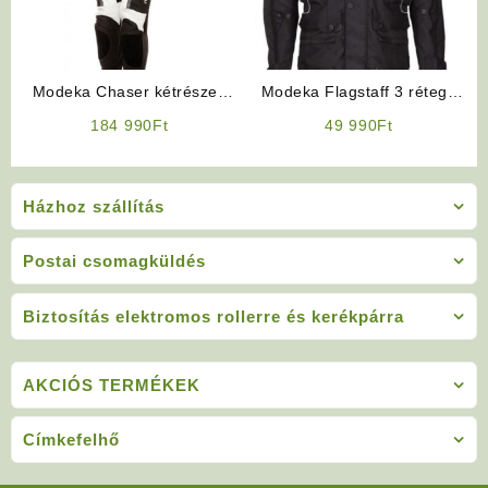
Modeka Chaser kétrészes
Modeka Flagstaff 3 rétegű
motoros bőrruha
12 nyitható szellőzővel
184 990
Ft
49 990
Ft
Házhoz szállítás
Postai csomagküldés
Biztosítás elektromos rollerre és kerékpárra
AKCIÓS TERMÉKEK
Címkefelhő