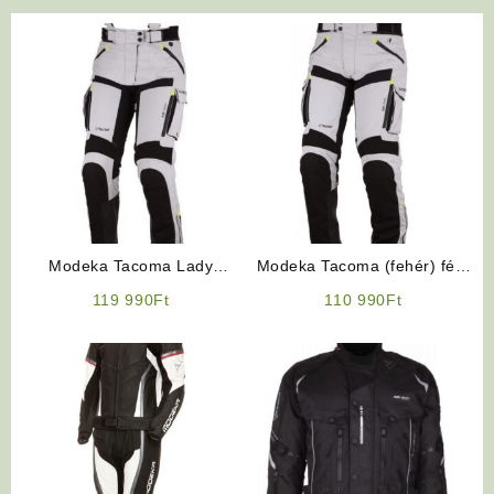
Modeka Tacoma Lady
Modeka Tacoma (fehér) férfi
motoros nadrág
motoros nadrág
119 990
Ft
110 990
Ft