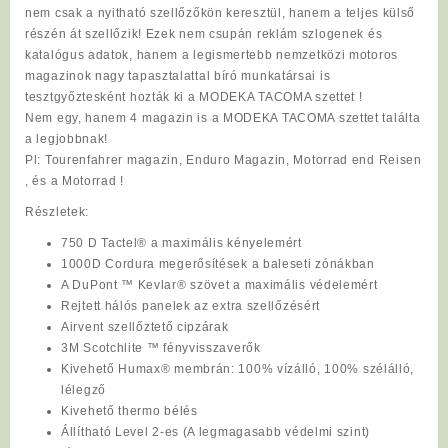
nem csak a nyitható szellőzőkön keresztül, hanem a teljes külső
részén át szellőzik! Ezek nem csupán reklám szlogenek és
katalógus adatok, hanem a legismertebb nemzetközi motoros
magazinok nagy tapasztalattal bíró munkatársai is
tesztgyőztesként hozták ki a MODEKA TACOMA szettet !
Nem egy, hanem 4 magazin is a MODEKA TACOMA szettet találta
a legjobbnak!
Pl: Tourenfahrer magazin, Enduro Magazin, Motorrad end Reisen
, és a Motorrad !
Részletek
:
750 D Tactel® a maximális kényelemért
1000D Cordura megerősítések a baleseti zónákban
A DuPont ™ Kevlar® szövet a maximális védelemért
Rejtett hálós panelek az extra szellőzésért
Airvent szellőztető cipzárak
3M Scotchlite ™ fényvisszaverők
Kivehető Humax® membrán: 100% vízálló, 100% szélálló,
lélegző
Kivehető thermo bélés
Állítható Level 2-es (A legmagasabb védelmi szint)