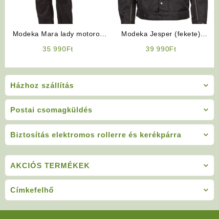
Modeka Mara lady motoros
Modeka Jesper (fekete)
nadrág
motoros kabát
35 990
Ft
39 990
Ft
Házhoz szállítás
Postai csomagküldés
Biztosítás elektromos rollerre és kerékpárra
AKCIÓS TERMÉKEK
Címkefelhő