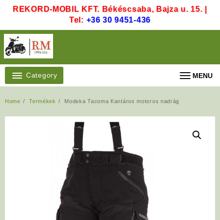
Skip
REKORD-MOBIL KFT. Békéscsaba, Bajza u. 15. |
to
Tel:
+36 30 9451-436
content
Category
MENU
Home
Termékek
Modeka Tacoma Kantáros motoros nadrág