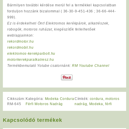
Bármilyen további kérdése merül fel a termékkel kapcsolatban
forduljon hozzánk bizalommal ( 36-30-9-451-436 ; 36-66-444-
999).
Ez is érdekelheti Önt! Elektromos kerékpárok, alkatrészek,
robogók, motoros ruházat, kiegészítők fellelhetőek
weblapjainkon:
rekordmotor.hu
rekordmobil.hu
elektromos-kerekparbolt.hu
motorkerekparalkatresz.hu
Termékbemutató Yotube csatornánk:
RM Youtube Channel
Cikkszám:
Kategória:
Modeka Cordura
Címkék:
cordura
,
motoros
RM-645
Férfi Motoros Nadrág
nadrág
,
Modeka
,
férfi
Kapcsolódó termékek