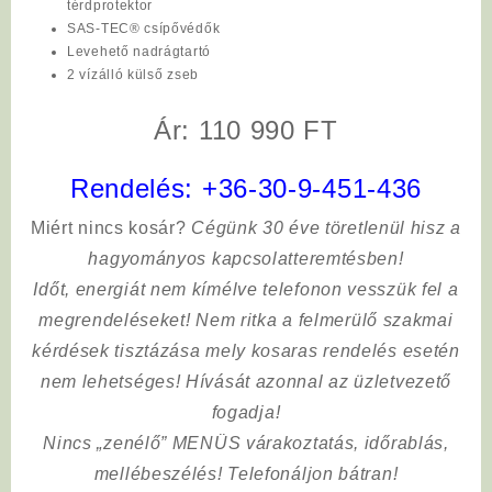
térdprotektor
SAS-TEC® csípővédők
Levehető nadrágtartó
2 vízálló külső zseb
Ár: 110 990 FT
Rendelés:
+36-30-9-451-436
Miért nincs kosár?
Cégünk 30 éve töretlenül hisz a
hagyományos kapcsolatteremtésben!
Időt, energiát nem kímélve
telefonon vesszük fel a
megrendeléseket! Nem ritka a felmerülő szakmai
kérdések tisztázása mely kosaras rendelés esetén
nem lehetséges! Hívását azonnal az üzletvezető
fogadja!
Nincs „zenélő” MENÜS várakoztatás, időrablás,
mellébeszélés! Telefonáljon bátran!