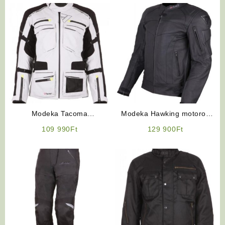
Modeka Tacoma
Modeka Hawking motoros
(fehér/fekete) motoros kabát
bőrkabát
109 990
Ft
129 900
Ft