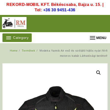
Skip
REKORD-MOBIL KFT. Békéscsaba, Bajza u. 15. |
to
Tel:
+36 30 9451-436
content
Category
MENU
Home
Termékek
Modeka Yannik Air eső és szélálló hálós nyári férfi
motoros kabát Láthatósági betéttel!