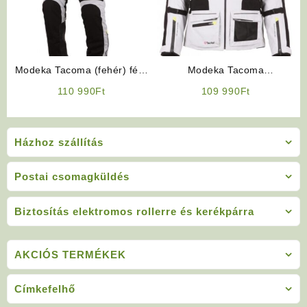
Modeka Tacoma (fehér) férfi
Modeka Tacoma
motoros nadrág
(fehér/fekete) motoros kabát
110 990
Ft
109 990
Ft
Házhoz szállítás
Postai csomagküldés
Biztosítás elektromos rollerre és kerékpárra
AKCIÓS TERMÉKEK
Címkefelhő