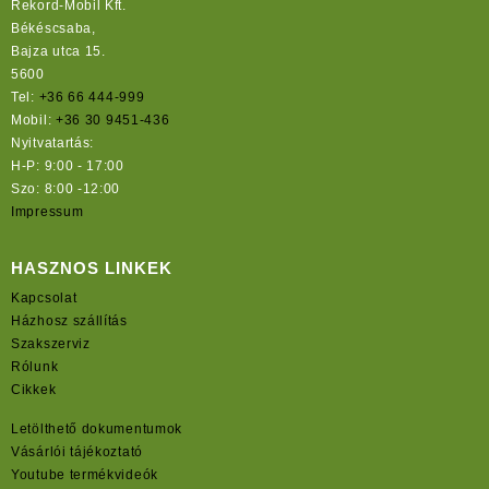
Rekord-Mobil Kft.
Békéscsaba,
Bajza utca 15.
5600
Tel:
+36 66 444-999
Mobil:
+36 30 9451-436
Nyitvatartás:
H-P: 9:00 - 17:00
Szo: 8:00 -12:00
Impressum
HASZNOS LINKEK
Kapcsolat
Házhosz szállítás
Szakszerviz
Rólunk
Cikkek
Letölthető dokumentumok
Vásárlói tájékoztató
Youtube termékvideók