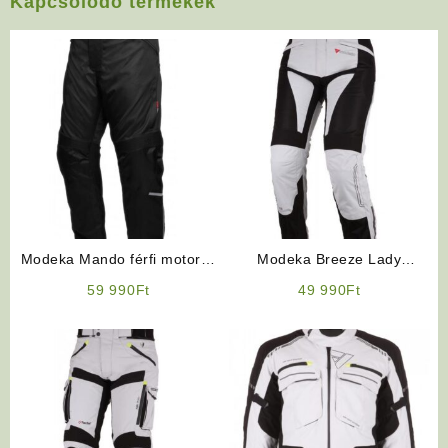
Kapcsolódó termékek
Modeka Mando férfi motoros
Modeka Breeze Lady
nadrág
motoros nadrág
59 990
Ft
49 990
Ft