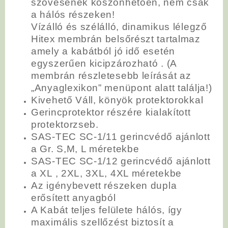
szövésének köszönhetően, nem csak
a hálós részeken!
Vízálló és szélálló, dinamikus lélegző
Hitex membrán belsőrészt tartalmaz
amely a kabátból jó idő esetén
egyszerűen kicipzározható . (A
membrán részletesebb leírását az
„Anyaglexikon” menüpont alatt találja!)
Kivehető Váll, könyök protektorokkal
Gerincprotektor részére kialakított
protektorzseb.
SAS-TEC SC-1/11 gerincvédő ajánlott
a Gr. S,M, L méretekbe
SAS-TEC SC-1/12 gerincvédő ajánlott
a XL , 2XL, 3XL, 4XL méretekbe
Az igénybevett részeken dupla
erősített anyagból
A Kabát teljes felülete hálós, így
maximális szellőzést biztosít a