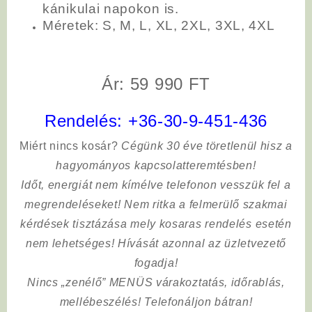
kánikulai napokon is.
Méretek: S, M, L, XL, 2XL, 3XL, 4XL
Ár: 59 990 FT
Rendelés:
+36-30-9-451-436
Miért nincs kosár?
Cégünk 30 éve töretlenül hisz a
hagyományos kapcsolatteremtésben!
Időt, energiát nem kímélve
telefonon vesszük fel a
megrendeléseket! Nem ritka a felmerülő szakmai
kérdések tisztázása mely kosaras rendelés esetén
nem lehetséges! Hívását azonnal az üzletvezető
fogadja!
Nincs „zenélő” MENÜS várakoztatás, időrablás,
mellébeszélés! Telefonáljon bátran!