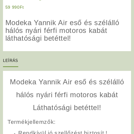
59 990
Ft
Modeka Yannik Air eső és szélálló
hálós nyári férfi motoros kabát
láthatósági betéttel!
LEÍRÁS
Modeka Yannik Air eső és szélálló
hálós nyári férfi motoros kabát
Láthatósági betéttel!
Termékjellemzők:
Rendkívül jó szellőzést biztosít !