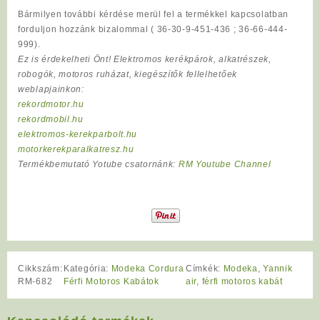
Bármilyen további kérdése merül fel a termékkel kapcsolatban
forduljon hozzánk bizalommal ( 36-30-9-451-436 ; 36-66-444-
999).
Ez is érdekelheti Önt! Elektromos kerékpárok, alkatrészek,
robogók, motoros ruházat, kiegészítők fellelhetőek
weblapjainkon:
rekordmotor.hu
rekordmobil.hu
elektromos-kerekparbolt.hu
motorkerekparalkatresz.hu
Termékbemutató Yotube csatornánk:
RM Youtube Channel
Cikkszám:
Kategória:
Modeka Cordura
Címkék:
Modeka
,
Yannik
RM-682
Férfi Motoros Kabátok
air
,
férfi motoros kabát