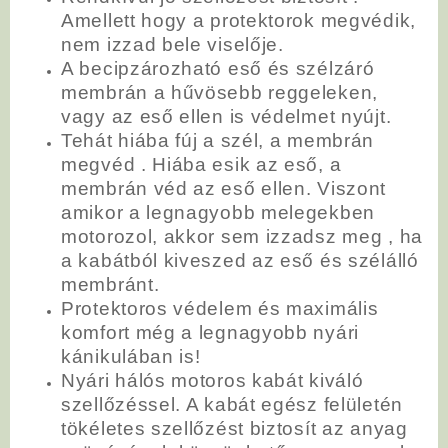
Amellett hogy a protektorok megvédik,
nem izzad bele viselője.
A becipzározható eső és szélzáró
membrán a hűvösebb reggeleken,
vagy az eső ellen is védelmet nyújt.
Tehát hiába fúj a szél, a membrán
megvéd . Hiába esik az eső, a
membrán véd az eső ellen. Viszont
amikor a legnagyobb melegekben
motorozol, akkor sem izzadsz meg , ha
a kabátból kiveszed az eső és szélálló
membránt.
Protektoros védelem és maximális
komfort még a legnagyobb nyári
kánikulában is!
Nyári hálós motoros kabát kiváló
szellőzéssel. A kabát egész felületén
tökéletes szellőzést biztosít az anyag