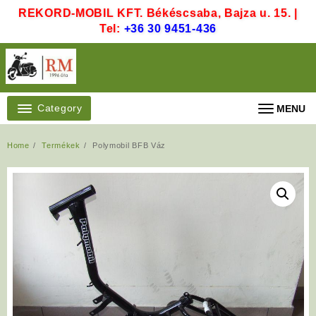
Skip
REKORD-MOBIL KFT. Békéscsaba, Bajza u. 15. |
to
Tel:
+36 30 9451-436
content
Category
MENU
Home
Termékek
Polymobil BFB Váz