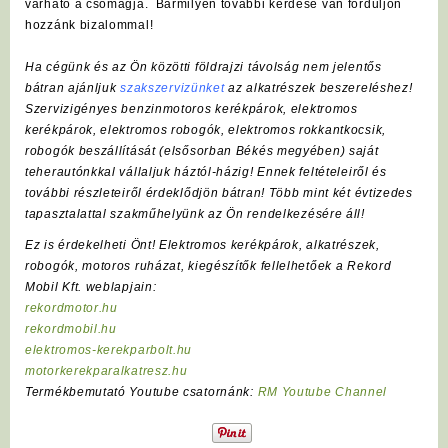
várható a csomagja. Bármilyen további kérdése van forduljon
hozzánk bizalommal!
Ha cégünk és az Ön közötti földrajzi távolság nem jelentős
bátran ajánljuk
szakszervizünket
az alkatrészek beszereléshez!
Szervizigényes benzinmotoros kerékpárok, elektromos
kerékpárok, elektromos robogók, elektromos rokkantkocsik,
robogók beszállítását (elsősorban Békés megyében) saját
teherautónkkal vállaljuk háztól-házig! Ennek feltételeiről és
további részleteiről érdeklődjön bátran! Több mint két évtizedes
tapasztalattal szakműhelyünk az Ön rendelkezésére áll!
Ez is érdekelheti Önt! Elektromos kerékpárok, alkatrészek,
robogók, motoros ruházat, kiegészítők fellelhetőek a Rekord
Mobil Kft. weblapjain:
rekordmotor.hu
rekordmobil.hu
elektromos-kerekparbolt.hu
motorkerekparalkatresz.hu
Termékbemutató Youtube csatornánk:
RM Youtube Channel