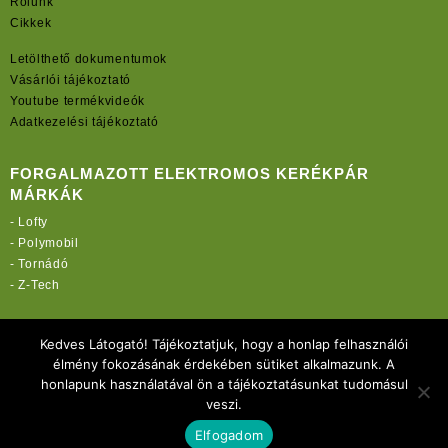
Rólunk
Cikkek
Letölthető dokumentumok
Vásárlói tájékoztató
Youtube termékvideók
Adatkezelési tájékoztató
FORGALMAZOTT ELEKTROMOS KERÉKPÁR
MÁRKÁK
-
Lofty
-
Polymobil
-
Tornádó
-
Z-Tech
TOVÁBBI OLDALAINK:
Kedves Látogató! Tájékoztatjuk, hogy a honlap felhasználói
rekordmobil.hu
élmény fokozásának érdekében sütiket alkalmazunk. A
rekordmotor.hu
honlapunk használatával ön a tájékoztatásunkat tudomásul
elektromos-kerekparbolt.hu
veszi.
Elfogadom
Copyright 2021 Rekord-Mobil Kft.