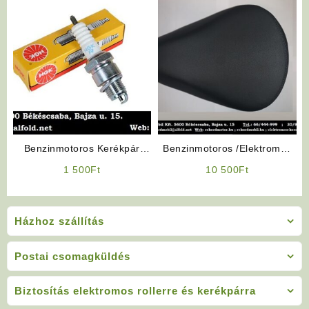
Benzinmotoros Kerékpár
Benzinmotoros /Elektromos
Alkatrész: Gyertya
Kerékpár Ülés (Polymobil)
1 500
Ft
10 500
Ft
Házhoz szállítás
Postai csomagküldés
Biztosítás elektromos rollerre és kerékpárra