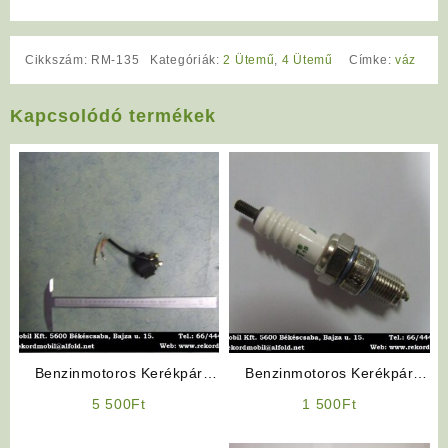
Cikkszám:
RM-135
Kategóriák:
2 Ütemű
,
4 Ütemű
Címke:
váz
Kapcsolódó termékek
Benzinmotoros Kerékpár
Benzinmotoros Kerékpár
Önindító Relé
Alkatrész: Gyertya
5 500
Ft
1 500
Ft