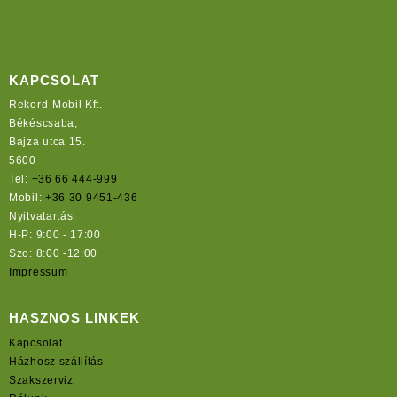
KAPCSOLAT
Rekord-Mobil Kft.
Békéscsaba,
Bajza utca 15.
5600
Tel:
+36 66 444-999
Mobil:
+36 30 9451-436
Nyitvatartás:
H-P: 9:00 - 17:00
Szo: 8:00 -12:00
Impressum
HASZNOS LINKEK
Kapcsolat
Házhosz szállítás
Szakszerviz