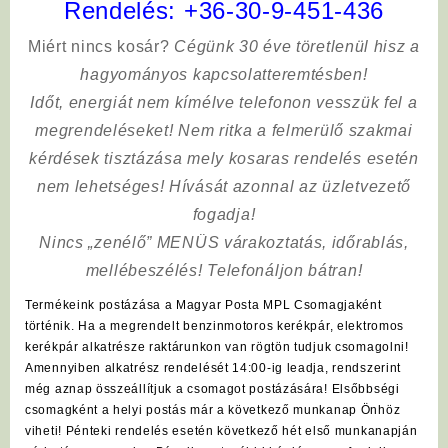
Rendelés:
+36-30-9-451-436
Miért nincs kosár?
Cégünk 30 éve töretlenül hisz a
hagyományos kapcsolatteremtésben!
Időt, energiát nem kímélve
telefonon vesszük fel a
megrendeléseket! Nem ritka a felmerülő szakmai
kérdések tisztázása mely kosaras rendelés esetén
nem lehetséges! Hívását azonnal az üzletvezető
fogadja!
Nincs „zenélő” MENÜS várakoztatás, időrablás,
mellébeszélés! Telefonáljon bátran!
Termékeink postázása a Magyar Posta MPL Csomagjaként
történik. Ha a megrendelt benzinmotoros kerékpár, elektromos
kerékpár alkatrésze raktárunkon van rögtön tudjuk csomagolni!
Amennyiben alkatrész rendelését 14:00-ig leadja, rendszerint
még aznap összeállítjuk a csomagot postázására! Elsőbbségi
csomagként a helyi postás már a következő munkanap Önhöz
viheti! Pénteki rendelés esetén következő hét első munkanapján