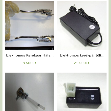
Elektromos Kerékpár Hátsó
Elektromos kerékpár töltő
Sztender
36V 2Ah, Lithium
8 500
Ft
21 500
Ft