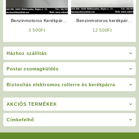
Benzinmotoros Kerékpár
Benzinmotoros kerékpár
Alkatrész: Benzincsap
Alkatrész: 4T CDI
3 500
Ft
12 500
Ft
Házhoz szállítás
Postai csomagküldés
Biztosítás elektromos rollerre és kerékpárra
AKCIÓS TERMÉKEK
Címkefelhő