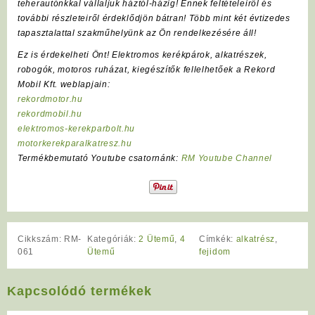
teherautónkkal vállaljuk háztól-házig! Ennek feltételeiről és
további részleteiről érdeklődjön bátran! Több mint két évtizedes
tapasztalattal szakműhelyünk az Ön rendelkezésére áll!
Ez is érdekelheti Önt! Elektromos kerékpárok, alkatrészek,
robogók, motoros ruházat, kiegészítők fellelhetőek a Rekord
Mobil Kft. weblapjain:
rekordmotor.hu
rekordmobil.hu
elektromos-kerekparbolt.hu
motorkerekparalkatresz.hu
Termékbemutató Youtube csatornánk:
RM Youtube Channel
Cikkszám:
RM-
Kategóriák:
2 Ütemű
,
4
Címkék:
alkatrész
,
061
Ütemű
fejidom
Kapcsolódó termékek