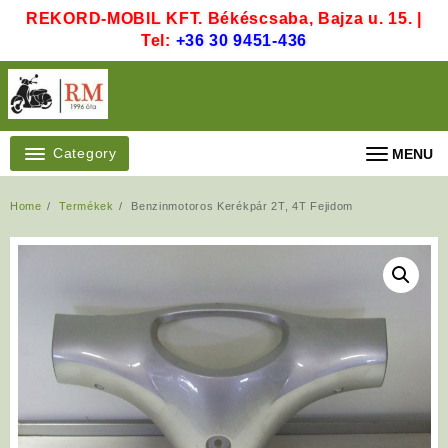
Skip
REKORD-MOBIL KFT. Békéscsaba, Bajza u. 15. |
to
Tel:
+36 30 9451-436
content
Category
MENU
Home
Termékek
Benzinmotoros Kerékpár 2T, 4T Fejidom