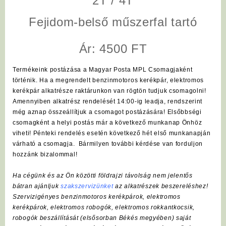
2T / 4T
Fejidom-belső műszerfal tartó
Ár: 4500 FT
Termékeink postázása a Magyar Posta MPL Csomagjaként
történik. Ha a megrendelt benzinmotoros kerékpár, elektromos
kerékpár alkatrésze raktárunkon van rögtön tudjuk csomagolni!
Amennyiben alkatrész rendelését 14:00-ig leadja, rendszerint
még aznap összeállítjuk a csomagot postázására! Elsőbbségi
csomagként a helyi postás már a következő munkanap Önhöz
viheti! Pénteki rendelés esetén következő hét első munkanapján
várható a csomagja. Bármilyen további kérdése van forduljon
hozzánk bizalommal!
Ha cégünk és az Ön közötti földrajzi távolság nem jelentős
bátran ajánljuk
szakszervizünket
az alkatrészek beszereléshez!
Szervizigényes benzinmotoros kerékpárok, elektromos
kerékpárok, elektromos robogók, elektromos rokkantkocsik,
robogók beszállítását (elsősorban Békés megyében) saját