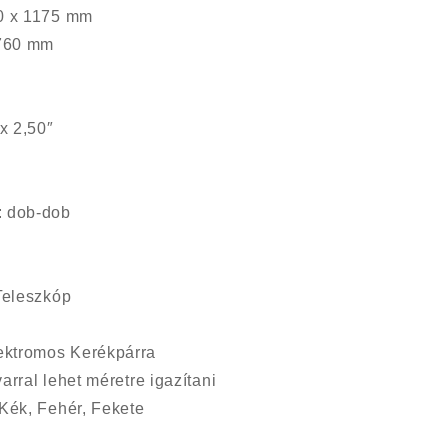
00 x 1175 mm
 760 mm
 x 2,50″
: dob-dob
 Teleszkóp
ektromos Kerékpárra
arral lehet méretre igazítani
Kék, Fehér, Fekete