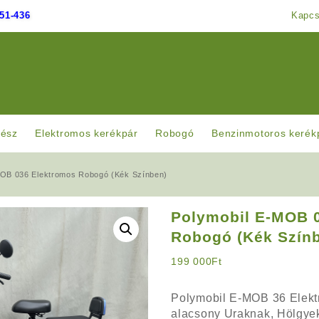
51-436
Kapcs
rész
Elektromos kerékpár
Robogó
Benzinmotoros kerék
MOB 036 Elektromos Robogó (Kék Színben)
Polymobil E-MOB 
Robogó (Kék Szín
199 000
Ft
Polymobil E-MOB 36 Elekt
alacsony Uraknak, Hölgye