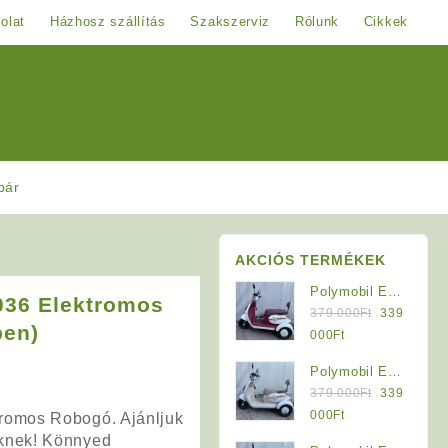
olat
Házhosz szállítás
Szakszerviz
Rólunk
Cikkek
pár
AKCIÓS TERMÉKEK
Polymobil E-
036 Elektromos
Original
MOB 40/A
379 000
Ft
339
ben)
price
Elektromos
Current
000
Ft
was:
Háromkerekű
price
Polymobil E-
379
Jármű (Krém-
is:
Original
MOB 40/A
379 000
Ft
339
000Ft.
Bordó)
339
price
Elektromos
Current
000
Ft
romos Robogó. Ajánljuk
000Ft.
was:
Háromkerekű
price
knek! Könnyed