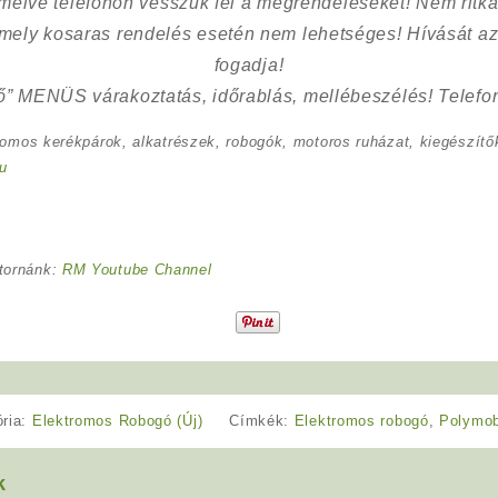
kímélve
telefonon vesszük fel a megrendeléseket! Nem ritk
 mely kosaras rendelés esetén nem lehetséges! Hívását az
fogadja!
ő” MENÜS várakoztatás, időrablás, mellébeszélés! Telefon
romos kerékpárok, alkatrészek, robogók, motoros ruházat, kiegészítők
u
tornánk:
RM Youtube Channel
ória:
Elektromos Robogó (Új)
Címkék:
Elektromos robogó
,
Polymob
k