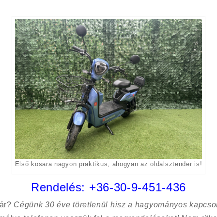
Első kosara nagyon praktikus, ahogyan az oldalsztender is!
Rendelés:
+36-30-9-451-436
sár?
Cégünk 30 éve töretlenül hisz a hagyományos kapcso