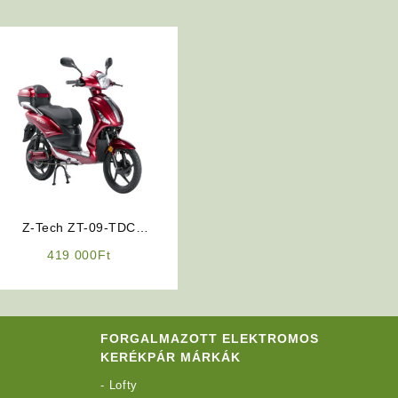
Z-Tech ZT-09-TDC
Elektromos Robogó
nt
419 000
Ft
(ÚJDONSÁG)
.
FORGALMAZOTT ELEKTROMOS
KERÉKPÁR MÁRKÁK
-
Lofty