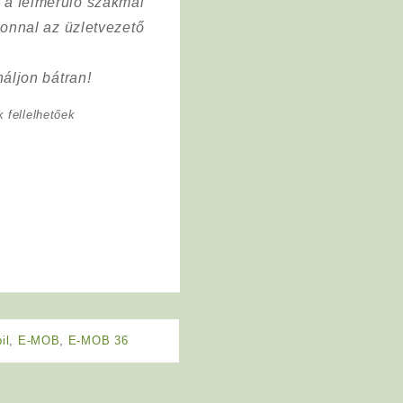
a a felmerülő szakmai
onnal az üzletvezető
áljon bátran!
 fellelhetőek
il
,
E-MOB
,
E-MOB 36