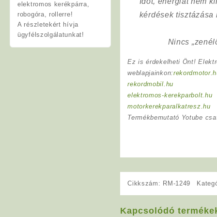
Időt, energiát nem 
elektromos kerékpárra,
robogóra, rollerre!
kérdések tisztázása
A részletekért hívja
ügyfélszolgálatunkat!
Nincs „zenél
Ez is érdekelheti Önt! Elekt
weblapjainkon:
rekordmotor.h
rekordmobil.hu
elektromos-kerekparbolt.hu
motorkerekparalkatresz.hu
Termékbemutató Yotube csa
Cikkszám:
RM-1249
Kateg
Kapcsolódó terméke