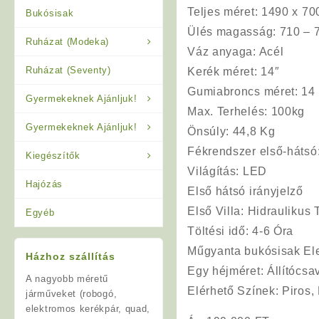
Teljes méret
: 1490 x 7
Bukósisak
Ülés
magasság
: 710 –
Ruházat (Modeka)
Váz anyaga
: Acél
Ruházat (Seventy)
Kerék méret
: 14″
Gumiabroncs
méret
: 14
Gyermekeknek Ajánljuk!
Max. Terhelés
: 100kg
Gyermekeknek Ajánljuk!
Önsúly
: 44,8 Kg
Fékrendszer
első-hátsó
Kiegészítők
Világítás
: LED
Hajózás
Első hátsó irányjelző
Első Villa
: Hidraulikus
Egyéb
Töltési
idő
: 4-6 Óra
Műgyanta bukósisak El
Házhoz szállítás
Egy héjméret: Állítócsav
A nagyobb méretű
Elérhető Színek:
Piros, 
járműveket (robogó,
elektromos kerékpár, quad,