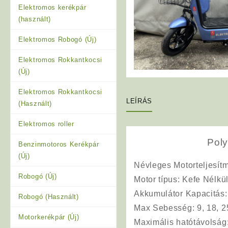
Elektromos kerékpár
(használt)
Elektromos Robogó (Új)
Elektromos Rokkantkocsi
(Új)
Elektromos Rokkantkocsi
LEÍRÁS
(Használt)
Elektromos roller
Pol
Benzinmotoros Kerékpár
(Új)
Névleges Motorteljesít
Robogó (Új)
Motor típu
s: Kefe Nélkül
Akkumulátor Kapacitás
Robogó (Használt)
Max Sebesség
: 9, 18, 
Motorkerékpár (Új)
Maximális
hatótávolság