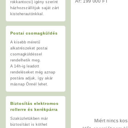
Ár: 199 000 FT
rokkantocsi) igény szerint
házhozszállítjuk saját zárt
kisteherautónkkal.
Postai csomagküldés
A kisebb méretű
alkatrészeket postai
csomagküldéssel
rendelhetik meg.
A 14h-ig leadott
rendeléseket még aznap
postára adjuk, így akár
másnap Önnél lehet.
Biztosítás elektromos
rollerre és kerékpárra
Szaküzletükben már
Miért nincs ko
biztosítást is köthet