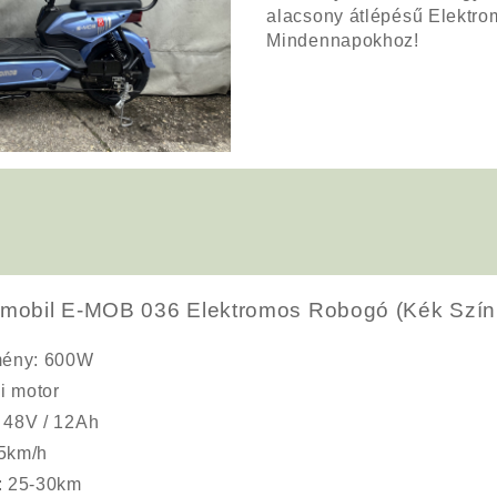
alacsony átlépésű Elektro
Mindennapokhoz!
ymobil E-MOB 036 Elektromos Robogó (Kék Szín
mény
: 600W
i motor
: 48V / 12Ah
25km/h
: 25-30km