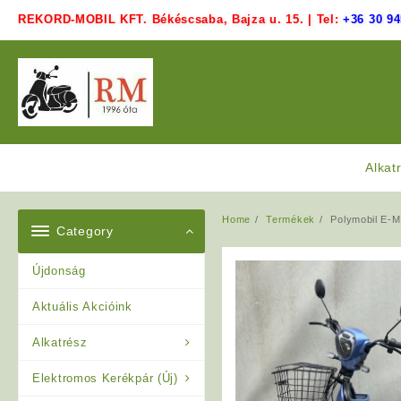
Skip
REKORD-MOBIL KFT. Békéscsaba, Bajza u. 15. | Tel:
+36 30 94
to
content
Alkat
Home
Termékek
Polymobil E-
Category
Újdonság
Aktuális Akcióink
Alkatrész
Elektromos Kerékpár (Új)