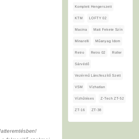
Komplett Hengerszett
KTM
LOFTY 02
Macina
Matt Fekete Szín
Minarelli
Műanyag Idom
Retro
Retro 02
Roller
Sárvédő
Vezérmű Láncfeszítő Szett
VSM
Vízhatlan
Vízhűtéses
Z-Tech ZT-52
ZT-16
ZT-38
latteremtésben!