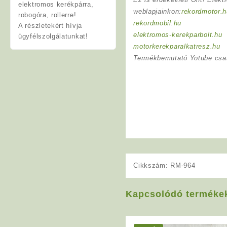
elektromos kerékpárra,
weblapjainkon:
rekordmotor.h
robogóra, rollerre!
rekordmobil.hu
A részletekért hívja
elektromos-kerekparbolt.hu
ügyfélszolgálatunkat!
motorkerekparalkatresz.hu
Termékbemutató Yotube csa
Cikkszám:
RM-964
Kapcsolódó terméke