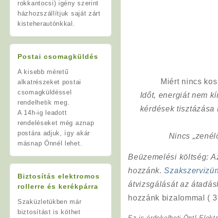
rokkantocsi) igény szerint
házhozszállítjuk saját zárt
kisteherautónkkal.
Postai csomagküldés
A kisebb méretű
Miért nincs ko
alkatrészeket postai
csomagküldéssel
Időt, energiát nem 
rendelhetik meg.
kérdések tisztázása
A 14h-ig leadott
rendeléseket még aznap
postára adjuk, így akár
Nincs „zenél
másnap Önnél lehet.
Beüzemelési költség
: 
hozzánk.
Szakszervizü
Biztosítás elektromos
átvizsgálását az átadá
rollerre és kerékpárra
hozzánk bizalommal ( 3
Szaküzletükben már
biztosítást is köthet
Ez is érdekelheti Önt! Elekt