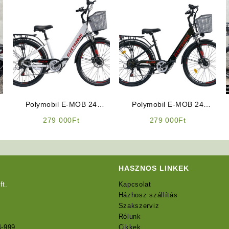
Polymobil E-MOB 24
Polymobil E-MOB 24
Elektromos Kerékpár
Elektromos Kerékpár
urrent
279 000
Ft
279 000
Ft
(Fehér Színben)
(Fekete Színben)
rice
:
99
00Ft.
HASZNOS LINKEK
ft.
Kapcsolat
Házhosz szállítás
Szakszerviz
Rólunk
4-999
Cikkek