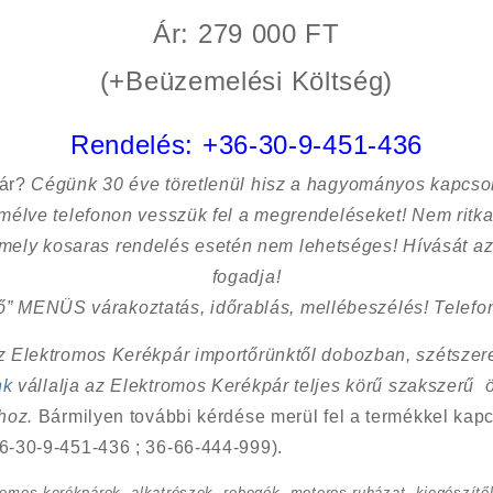
Ár: 279 000 FT
(+Beüzemelési Költség)
Rendelés:
+36-30-9-451-436
sár?
Cégünk 30 éve töretlenül hisz a hagyományos kapcso
kímélve
telefonon vesszük fel a megrendeléseket! Nem ritk
 mely kosaras rendelés esetén nem lehetséges! Hívását az
fogadja!
ő” MENÜS várakoztatás, időrablás, mellébeszélés! Telefon
Az Elektromos Kerékpár importőrünktől dobozban, szétszere
nk
vállalja az Elektromos Kerékpár teljes körű szakszerű 
shoz.
Bármilyen további kérdése merül fel a termékkel kapc
6-30-9-451-436 ; 36-66-444-999).
romos kerékpárok, alkatrészek, robogók, motoros ruházat, kiegészítők