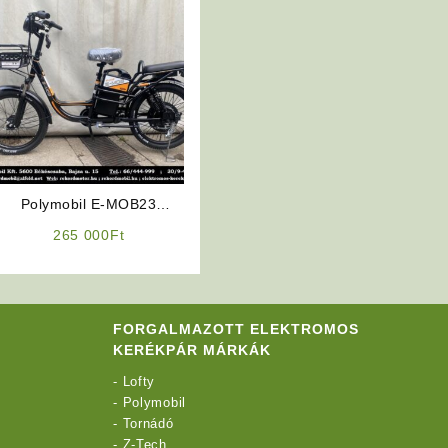
Polymobil E-MOB23
Elektromos Kerékpár
265 000
Ft
(Fekete Színben)
FORGALMAZOTT ELEKTROMOS
KERÉKPÁR MÁRKÁK
-
Lofty
-
Polymobil
-
Tornádó
-
Z-Tech