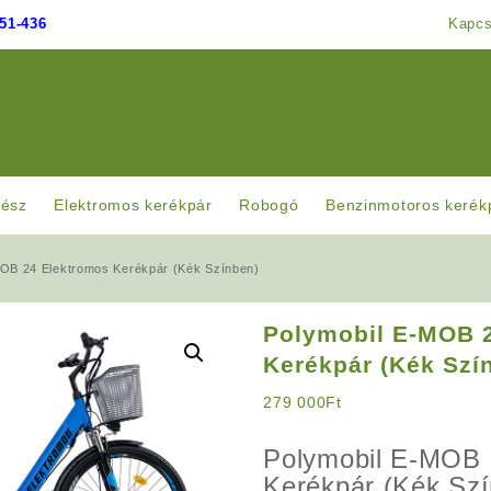
51-436
Kapcs
rész
Elektromos kerékpár
Robogó
Benzinmotoros kerék
MOB 24 Elektromos Kerékpár (Kék Színben)
Polymobil E-MOB 
Kerékpár (Kék Szí
279 000
Ft
Polymobil E-MOB 
Kerékpár (Kék Sz