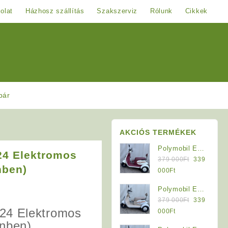
olat
Házhosz szállítás
Szakszerviz
Rólunk
Cikkek
pár
AKCIÓS TERMÉKEK
Polymobil E-
24 Elektromos
Original
MOB 40/A
379 000
Ft
339
nben)
price
Elektromos
Current
000
Ft
was:
Háromkerekű
price
Polymobil E-
379
Jármű (Krém-
is:
Original
MOB 40/A
379 000
Ft
339
000Ft.
Bordó)
339
24 Elektromos
price
Elektromos
Current
000
Ft
000Ft.
was:
Háromkerekű
price
ínben)