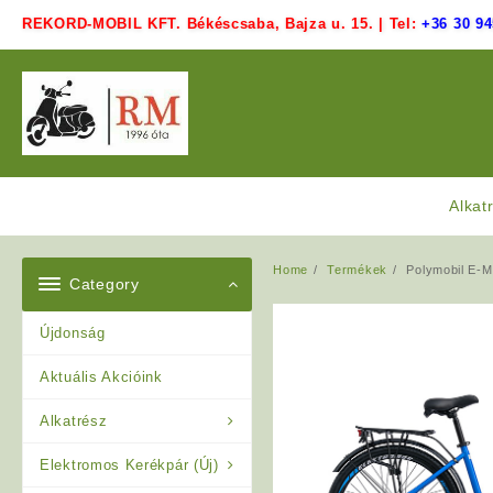
Skip
REKORD-MOBIL KFT. Békéscsaba, Bajza u. 15. | Tel:
+36 30 94
to
content
Alkat
Home
Termékek
Polymobil E-
Category
Újdonság
Aktuális Akcióink
Alkatrész
Elektromos Kerékpár (Új)