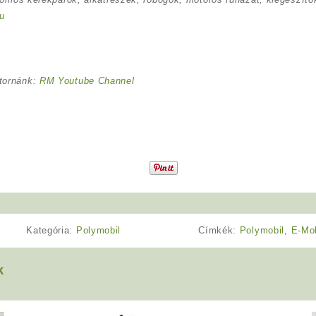
u
tornánk:
RM Youtube Channel
Kategória:
Polymobil
Címkék:
Polymobil
,
E-Mo
k