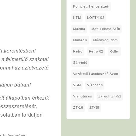
Komplett Hengerszett
KTM
LOFTY 02
Macina
Matt Fekete Szín
Minarelli
Műanyag Idom
latteremtésben!
Retro
Retro 02
Roller
a a felmerülő szakmai
Sárvédő
onnal az üzletvezető
Vezérmű Láncfeszítő Szett
áljon bátran!
VSM
Vízhatlan
Vízhűtéses
Z-Tech ZT-52
lt állapotban érkezik
összeszerelését,
ZT-16
ZT-38
solatban forduljon
 fellelhetőek