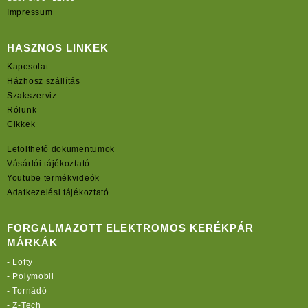
Impressum
HASZNOS LINKEK
Kapcsolat
Házhosz szállítás
Szakszerviz
Rólunk
Cikkek
Letölthető dokumentumok
Vásárlói tájékoztató
Youtube termékvideók
Adatkezelési tájékoztató
FORGALMAZOTT ELEKTROMOS KERÉKPÁR
MÁRKÁK
-
Lofty
-
Polymobil
-
Tornádó
-
Z-Tech