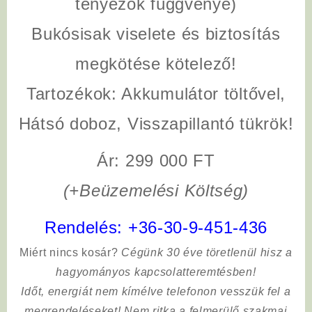
tényezők függvénye)
Bukósisak viselete és biztosítás
megkötése kötelező!
Tartozékok: Akkumulátor töltővel,
Hátsó doboz, Visszapillantó tükrök!
Ár: 299 000 FT
(+Beüzemelési Költség)
Rendelés:
+36-30-9-451-436
Miért nincs kosár?
Cégünk 30 éve töretlenül hisz a
hagyományos kapcsolatteremtésben!
Időt, energiát nem kímélve
telefonon vesszük fel a
megrendeléseket! Nem ritka a felmerülő szakmai