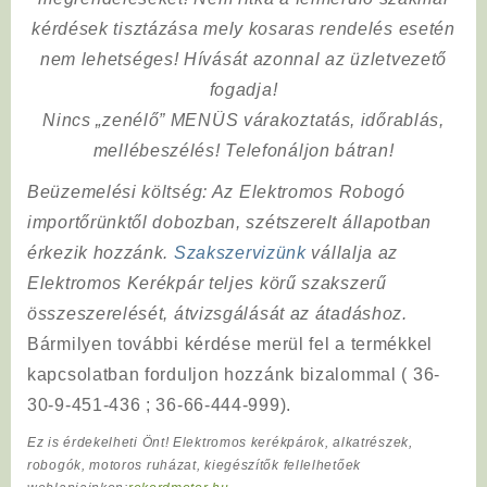
kérdések tisztázása mely kosaras rendelés esetén
nem lehetséges! Hívását azonnal az üzletvezető
fogadja!
Nincs „zenélő” MENÜS várakoztatás, időrablás,
mellébeszélés! Telefonáljon bátran!
Beüzemelési költség
: Az Elektromos Robogó
importőrünktől dobozban, szétszerelt állapotban
érkezik hozzánk.
Szakszervizünk
vállalja az
Elektromos Kerékpár teljes körű szakszerű
összeszerelését, átvizsgálását az átadáshoz.
Bármilyen további kérdése merül fel a termékkel
kapcsolatban forduljon hozzánk bizalommal ( 36-
30-9-451-436 ; 36-66-444-999).
Ez is érdekelheti Önt! Elektromos kerékpárok, alkatrészek,
robogók, motoros ruházat, kiegészítők fellelhetőek