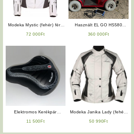
Modeka Mystic (fehér) férfi
Használt EL GO HS580
motoros kabát
Elektromos Rokkantkocsi
72 000
Ft
360 000
Ft
Elektromos Kerékpár
Modeka Janika Lady (fehér)
Alkatrész: Ülés (Fekete
Női három rétegű motoros
11 500
Ft
50 990
Ft
Színben)
kabát