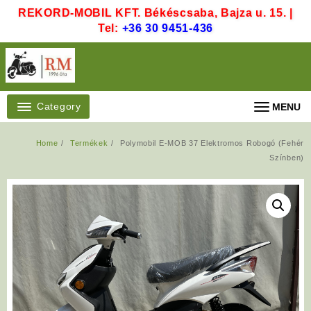
Skip
REKORD-MOBIL KFT. Békéscsaba, Bajza u. 15. |
to
Tel:
+36 30 9451-436
content
Category
MENU
Home
Termékek
Polymobil E-MOB 37 Elektromos Robogó (Fehér
Színben)