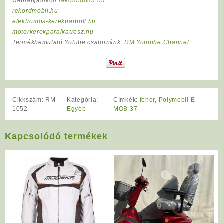
weblapjainkon:
rekordmotor.hu
rekordmobil.hu
elektromos-kerekparbolt.hu
motorkerekparalkatresz.hu
Termékbemutató Yotube csatornánk:
RM Youtube Channel
Cikkszám:
RM-
Kategória:
Címkék:
fehér
,
Polymobil E-
1052
Egyéb
MOB 37
Kapcsolódó termékek