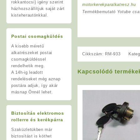
rokkantocsi) igény szerint
motorkerekparalkatresz.hu
házhozszállítjuk saját zárt
Termékbemutató Yotube csa
kisteherautónkkal.
Postai csomagküldés
A kisebb méretű
alkatrészeket postai
Cikkszám:
RM-933
Kateg
csomagküldéssel
rendelhetik meg.
Kapcsolódó terméke
A 14h-ig leadott
rendeléseket még aznap
postára adjuk, így akár
másnap Önnél lehet.
Biztosítás elektromos
rollerre és kerékpárra
Szaküzletükben már
biztosítást is köthet