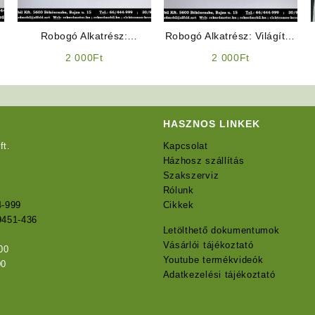
Robogó Alkatrész:
Robogó Alkatrész: Világítás
Fényváltó kapcsoló
kapcsoló
2 000
Ft
2 000
Ft
HASZNOS LINKEK
ft.
Kapcsolat
Házhosz szállítás
Szakszerviz
Rólunk
4-999
Cikkek
9451-436
Letölthető dokumentumok
Vásárlói tájékoztató
00
Youtube termékvideók
00
Adatkezelési tájékoztató