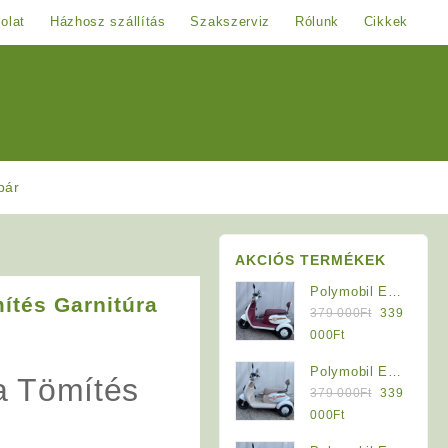
olat
Házhosz szállítás
Szakszerviz
Rólunk
Cikkek
pár
AKCIÓS TERMÉKEK
Polymobil E-
ítés Garnitúra
Original
MOB 40/A
379 000
Ft
339
price
Elektromos
Current
000
Ft
was:
Háromkerekű
price
Polymobil E-
379
Jármű (Krém-
is:
a Tömítés
Original
MOB 40/A
379 000
Ft
339
000Ft.
Bordó)
339
price
Elektromos
Current
000
Ft
000Ft.
was:
Háromkerekű
price