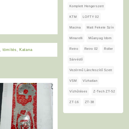
Komplett Hengerszett
KTM
LOFTY 02
Macina
Matt Fekete Szín
Minarelli
Műanyag Idom
Retro
Retro 02
Roller
,
tömítés
,
Katana
Sárvédő
Vezérmű Láncfeszítő Szett
VSM
Vízhatlan
Vízhűtéses
Z-Tech ZT-52
ZT-16
ZT-38