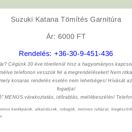
Suzuki Katana Tömítés Garnitúra
Ár: 6000 FT
Rendelés:
+36-30-9-451-436
sár?
Cégünk 30 éve töretlenül hisz a hagyományos kapcso
kímélve
telefonon vesszük fel a megrendeléseket! Nem ritk
 mely kosaras rendelés esetén nem lehetséges! Hívását az
fogadja!
ő” MENÜS várakoztatás, időrablás, mellébeszélés! Telefon
romos kerékpárok, alkatrészek, robogók, motoros ruházat, kiegészítők
u