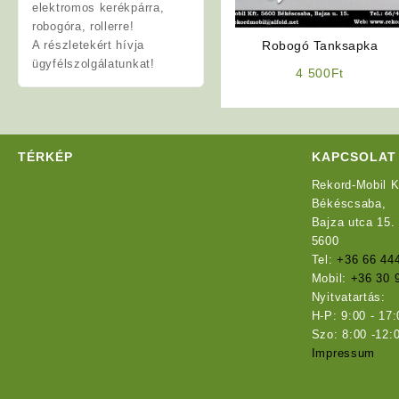
elektromos kerékpárra,
robogóra, rollerre!
A részletekért hívja
Robogó Tanksapka
ügyfélszolgálatunkat!
4 500
Ft
TÉRKÉP
KAPCSOLAT
Rekord-Mobil K
Békéscsaba,
Bajza utca 15.
5600
Tel:
+36 66 44
Mobil:
+36 30 
Nyitvatartás:
H-P: 9:00 - 17:
Szo: 8:00 -12:
Impressum