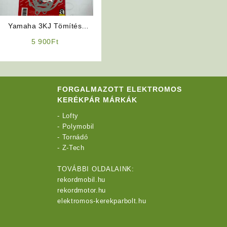
Yamaha 3KJ Tömítés
Garnitúra
5 900
Ft
FORGALMAZOTT ELEKTROMOS
KERÉKPÁR MÁRKÁK
-
Lofty
-
Polymobil
-
Tornádó
-
Z-Tech
TOVÁBBI OLDALAINK:
rekordmobil.hu
rekordmotor.hu
elektromos-kerekparbolt.hu