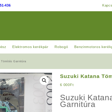
51-436
Kapcs
rész
Elektromos kerékpár
Robogó
Benzinmotoros kerék
 Tömítés Garnitúra
Suzuki Katana Töm
6 000
Ft
Suzuki Katan
Garnitúra