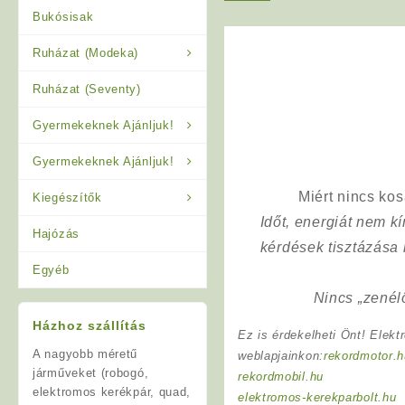
Bukósisak
Ruházat (Modeka)
Ruházat (Seventy)
Gyermekeknek Ajánljuk!
Gyermekeknek Ajánljuk!
Miért nincs ko
Kiegészítők
Időt, energiát nem 
Hajózás
kérdések tisztázása
Egyéb
Nincs „zenél
Házhoz szállítás
Ez is érdekelheti Önt! Elekt
A nagyobb méretű
weblapjainkon:
rekordmotor.h
járműveket (robogó,
rekordmobil.hu
elektromos kerékpár, quad,
elektromos-kerekparbolt.hu