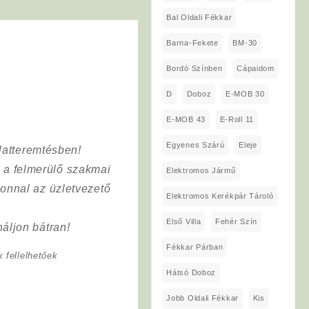
Bal Oldali Fékkar
Barna-Fekete
BM-30
Bordó Színben
Cápaidom
D
Doboz
E-MOB 30
E-MOB 43
E-Roll 11
Egyenes Szárú
Eleje
latteremtésben!
a a felmerülő szakmai
Elektromos Jármű
onnal az üzletvezető
Elektromos Kerékpár Tároló
Első Villa
Fehér Szín
áljon bátran!
Fékkar Párban
 fellelhetőek
Hátsó Doboz
Jobb Oldali Fékkar
Kis