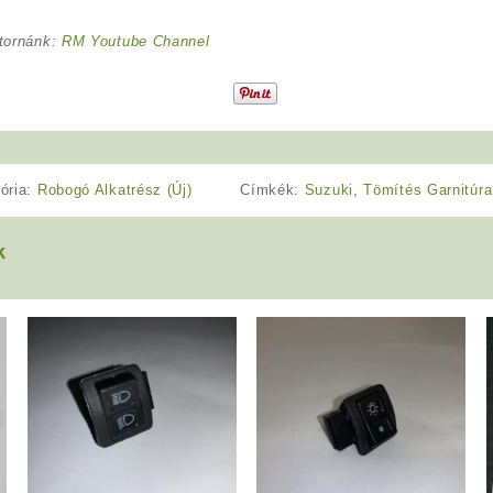
tornánk:
RM Youtube Channel
ória:
Robogó Alkatrész (Új)
Címkék:
Suzuki
,
Tömítés Garnitúra
k