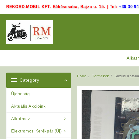
Skip
REKORD-MOBIL KFT. Békéscsaba, Bajza u. 15. | Tel:
+36 30 94
to
content
Alkat
Home
Termékek
Suzuki Katana
Category
Újdonság
Aktuális Akcióink
Alkatrész
Elektromos Kerékpár (Új)