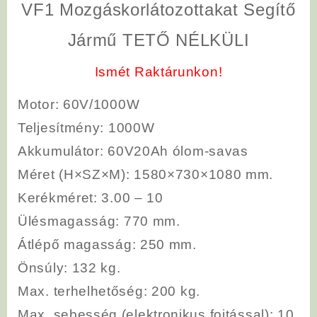
VF1 Mozgáskorlátozottakat Segítő
Jármű TETŐ NÉLKÜLI
Ismét Raktárunkon!
Motor
: 60V/1000W
Teljesítmény
: 1000W
Akkumulátor
: 60V20Ah ólom-savas
Méret (H×SZ×M)
: 1580×730×1080 mm.
Kerékméret
: 3.00 – 10
Ülésmagasság
: 770 mm.
Átlépő magasság
: 250 mm.
Önsúly
: 132 kg.
Max. terhelhetőség
: 200 kg.
Max. sebesség (elektronikus fojtással):
10