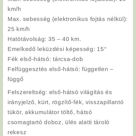
km/h
Max. sebesség (elektronikus fojtás nélkül)
:
25 km/h
Hatótávolság
: 35 – 40 km.
Emelkedő leküzdési képesség
: 15°
Fék első-hátsó
: tárcsa-dob
Felfüggesztés első-hátsó: független –
függő
Felszereltség
: első-hátsó világítás és
irányjelző, kürt, rögzítő-fék, visszapillantó
tükör, akkumulátor töltő, hátsó
csomagtartó doboz, ülés alatti tároló
rekesz