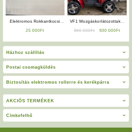
Elektromos Rokkantkocsi
VF1 Mozgáskorlátozottakat
Töltő (ÚJ)
Segítő Jármű Tetővel! (Bordó
Original
Curre
25 000
Ft
990 000
Ft
930 000
Ft
Színben)
price
price
was:
is:
990
930
Házhoz szállítás
000Ft.
000Ft
Postai csomagküldés
Biztosítás elektromos rollerre és kerékpárra
AKCIÓS TERMÉKEK
Címkefelhő