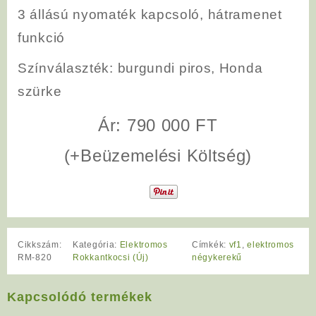
3 állású nyomaték kapcsoló, hátramenet
funkció
Színválaszték
: burgundi piros, Honda
szürke
Ár: 790 000 FT
(+Beüzemelési Költség)
Cikkszám:
Kategória:
Elektromos
Címkék:
vf1
,
elektromos
RM-820
Rokkantkocsi (Új)
négykerekű
Kapcsolódó termékek