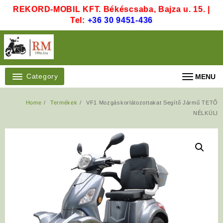
Skip
REKORD-MOBIL KFT. Békéscsaba, Bajza u. 15. |
to
Tel:
+36 30 9451-436
content
Category
MENU
Home
Termékek
VF1 Mozgáskorlátozottakat Segítő Jármű TETŐ
NÉLKÜLI