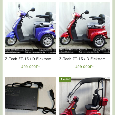
Z-Tech ZT-15 / D Elektromos
Z-Tech ZT-15 / D Elektromos
Kerékpár Háromkerekű (Kék)
Háromkerekű (Piros)
499 000
Ft
499 000
Ft
Akció!